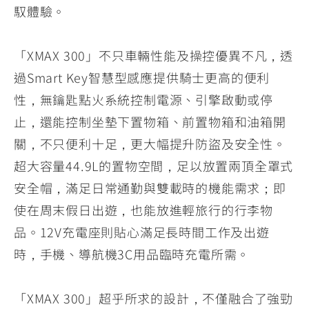
馭體驗。
「XMAX 300」不只車輛性能及操控優異不凡，透
過Smart Key智慧型感應提供騎士更高的便利
性，無鑰匙點火系統控制電源、引擎啟動或停
止，還能控制坐墊下置物箱、前置物箱和油箱開
關，不只便利十足，更大幅提升防盜及安全性。
超大容量44.9L的置物空間，足以放置兩頂全罩式
安全帽，滿足日常通勤與雙載時的機能需求；即
使在周末假日出遊，也能放進輕旅行的行李物
品。12V充電座則貼心滿足長時間工作及出遊
時，手機、導航機3C用品臨時充電所需。
「XMAX 300」超乎所求的設計，不僅融合了強勁