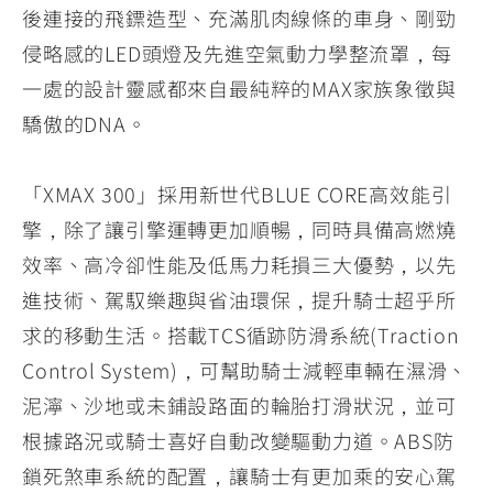
後連接的飛鏢造型、充滿肌肉線條的車身、剛勁
侵略感的LED頭燈及先進空氣動力學整流罩，每
一處的設計靈感都來自最純粹的MAX家族象徵與
驕傲的DNA。
「XMAX 300」採用新世代BLUE CORE高效能引
擎，除了讓引擎運轉更加順暢，同時具備高燃燒
效率、高冷卻性能及低馬力耗損三大優勢，以先
進技術、駕馭樂趣與省油環保，提升騎士超乎所
求的移動生活。搭載TCS循跡防滑系統(Traction
Control System)，可幫助騎士減輕車輛在濕滑、
泥濘、沙地或未鋪設路面的輪胎打滑狀況，並可
根據路況或騎士喜好自動改變驅動力道。ABS防
鎖死煞車系統的配置，讓騎士有更加乘的安心駕