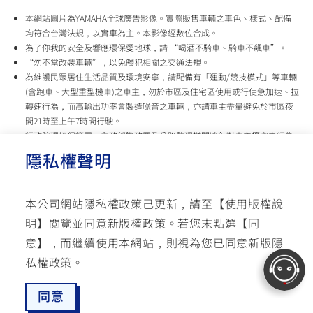
本網站圖片為YAMAHA全球廣告影像。實際販售車輛之車色、樣式、配備
均符合台灣法規，以實車為主。本影像經數位合成。
為了你我的安全及響應環保愛地球，請 “喝酒不騎車、騎車不飆車”。
“勿不當改裝車輛”，以免觸犯相關之交通法規。
為維護民眾居住生活品質及環境安寧，請配備有「運動/競技模式」等車輛
(含跑車、大型重型機車)之車主，勿於市區及住宅區使用或行使急加速、拉
轉速行為，而高輸出功率會製造噪音之車輛，亦請車主盡量避免於市區夜
間21時至上午7時間行駛。
行政院環境保護署、內政部警政署及公路監理機關將針對車主擾寧之行為
及製造噪音之車輛加強取締，以維護民眾生活安寧。
隱私權聲明
台灣山葉機車 關心您
本公司網站隱私權政策己更新，請至【
使用版權說
使用版權說明
隱私權政策
交通安全入口網
明
】閱覽並同意新版權政策。
若您末點選【同
✉ 聯繫客服
☏ 免付費客服專線: 0800-631-680
意】，而繼續使用本網站，則視為您已同意新版隱
每週一 ~ 五 08:00~12:10 / 13:00~16:40(國定假日與公司假日除外)
© YAMAHA MOTOR TAIWAN CO., LTD. All Rights Reserved.
私權政策。
同意
最新消息
愛車配對
預約試乘
服務據點
線上商城
追蹤愛車