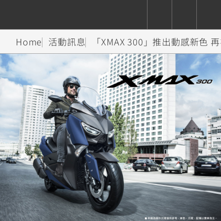
Home
活動訊息
「XMAX 300」推出動感新色 
CUXiE
追蹤愛車
依風格
依風格
依排氣量
依排氣量
2.5 kw
Super
Hyper
Sport
Premium
Sport
Fashion
Adventure
Family
Sport
Naked
Heritage
YZF-R9
TMAX
CYGNUS
MT-
Limi
MT-
BW'S
XSR
AXIS
我的愛車
瀏覽紀錄
XR
09
09
700
Z /
550+
550+
125
125
Y-
Zii
150
550+
550+
AMT
125
YZF-R7
XMAX
Vinoora
PW50
550+
CYGNUS
XSR
251~549
550+
125
50
X
155
JOG
MT-
MT-
125
150
125