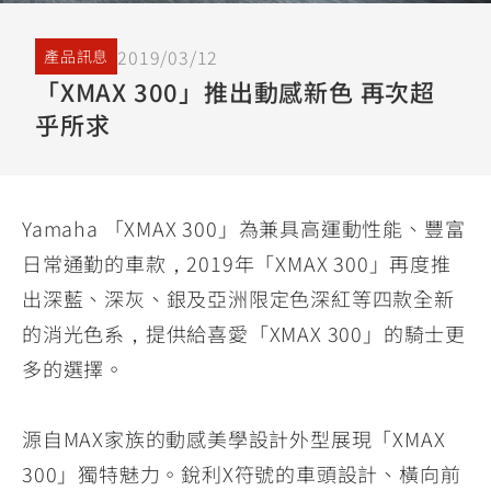
YZF-R3
NMAX
07
07
Y-
251~549
150
550+
2019/03/12
產品訊息
FORCE
FZ-X
AMT
「XMAX 300」推出動感新色 再次超
2.0
150
550+
乎所求
YZF-R15
AUGUR
150
150
150
MT-
MT-
Yamaha 「XMAX 300」為兼具高運動性能、豐富
RS NEO
03
15
日常通勤的車款，2019年「XMAX 300」再度推
125
251~549
150
出深藍、深灰、銀及亞洲限定色深紅等四款全新
的消光色系，提供給喜愛「XMAX 300」的騎士更
多的選擇。
源自MAX家族的動感美學設計外型展現「XMAX
300」獨特魅力。銳利X符號的車頭設計、橫向前