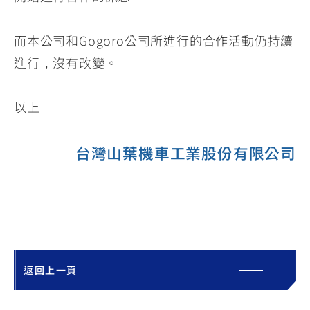
YZF-R3
NMAX
07
07
Y-
251~549
150
550+
而本公司和Gogoro公司所進行的合作活動仍持續
FORCE
FZ-X
AMT
進行，沒有改變。
2.0
150
550+
YZF-R15
AUGUR
150
以上
150
150
MT-
MT-
RS NEO
03
15
台灣山葉機車工業股份有限公司
125
251~549
150
返回上一頁