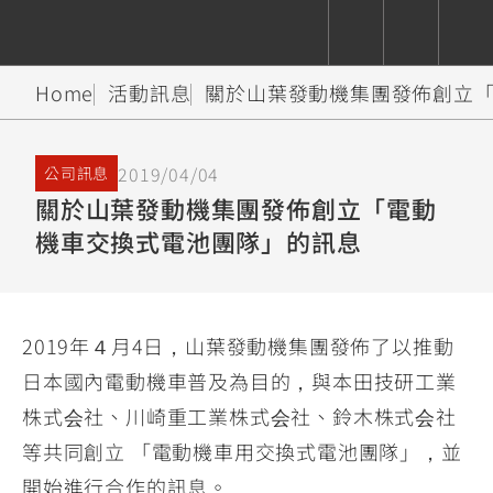
Home
活動訊息
關於山葉發動機集團發佈創立
CUXiE
追蹤愛車
依風格
依風格
依排氣量
依排氣量
2.5 kw
2019/04/04
公司訊息
Super
Hyper
Sport
關於山葉發動機集團發佈創立「電動
Premium
Sport
Fashion
Adventure
Family
Sport
Naked
Heritage
機車交換式電池團隊」的訊息
YZF-R9
TMAX
CYGNUS
MT-
Limi
MT-
BW'S
XSR
AXIS
我的愛車
瀏覽紀錄
XR
09
09
700
Z /
550+
550+
125
125
Y-
Zii
150
550+
550+
2019年４月4日，山葉發動機集團發佈了以推動
AMT
125
日本國內電動機車普及為目的，與本田技研工業
YZF-R7
XMAX
Vinoora
PW50
550+
株式会社、川崎重工業株式会社、鈴木株式会社
CYGNUS
XSR
251~549
550+
125
50
X
155
JOG
等共同創立 「電動機車用交換式電池團隊」，並
MT-
MT-
125
150
125
開始進行合作的訊息。