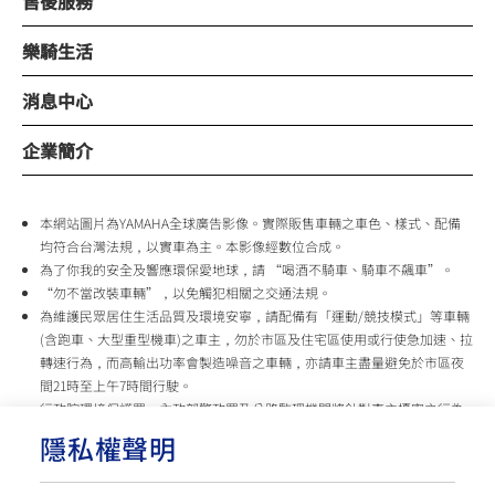
售後服務
樂騎生活
消息中心
企業簡介
本網站圖片為YAMAHA全球廣告影像。實際販售車輛之車色、樣式、配備
均符合台灣法規，以實車為主。本影像經數位合成。
為了你我的安全及響應環保愛地球，請 “喝酒不騎車、騎車不飆車”。
“勿不當改裝車輛”，以免觸犯相關之交通法規。
為維護民眾居住生活品質及環境安寧，請配備有「運動/競技模式」等車輛
(含跑車、大型重型機車)之車主，勿於市區及住宅區使用或行使急加速、拉
轉速行為，而高輸出功率會製造噪音之車輛，亦請車主盡量避免於市區夜
間21時至上午7時間行駛。
行政院環境保護署、內政部警政署及公路監理機關將針對車主擾寧之行為
及製造噪音之車輛加強取締，以維護民眾生活安寧。
隱私權聲明
台灣山葉機車 關心您