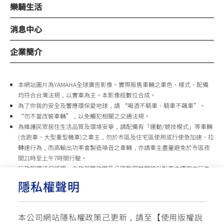
樂騎生活
消息中心
企業簡介
本網站圖片為YAMAHA全球廣告影像。實際販售車輛之車色、樣式、配備
均符合台灣法規，以實車為主。本影像經數位合成。
為了你我的安全及響應環保愛地球，請 “喝酒不騎車、騎車不飆車”。
“勿不當改裝車輛”，以免觸犯相關之交通法規。
為維護民眾居住生活品質及環境安寧，請配備有「運動/競技模式」等車輛
(含跑車、大型重型機車)之車主，勿於市區及住宅區使用或行使急加速、拉
轉速行為，而高輸出功率會製造噪音之車輛，亦請車主盡量避免於市區夜
間21時至上午7時間行駛。
行政院環境保護署、內政部警政署及公路監理機關將針對車主擾寧之行為
及製造噪音之車輛加強取締，以維護民眾生活安寧。
隱私權聲明
台灣山葉機車 關心您
本公司網站隱私權政策己更新，請至【
使用版權說