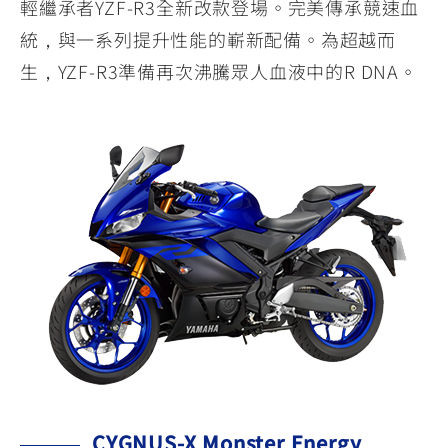
輕繼承者YZF-R3全新改款登場。完美傳承競速血
統，與一系列提升性能的嶄新配備。為超越而
生，YZF-R3準備再次沸騰眾人血液中的R DNA。
CYGNUS-X Monster Energy