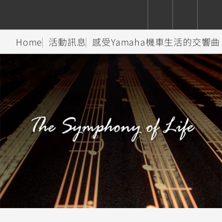
Home
活動訊息
感受Yamaha機車生活的交響
CUXiE
追蹤愛車
依風格
依風格
依排氣量
依排氣量
2.5 kw
Super
Hyper
Sport
Premium
Sport
Fashion
Adventure
Family
Sport
Naked
Heritage
YZF-R9
TMAX
CYGNUS
MT-
Limi
MT-
BW'S
XSR
AXIS
我的愛車
瀏覽紀錄
XR
09
09
700
Z /
550+
550+
125
125
Y-
Zii
150
550+
550+
AMT
125
YZF-R7
XMAX
Vinoora
PW50
550+
CYGNUS
XSR
251~549
550+
125
50
X
155
JOG
MT-
MT-
125
150
125