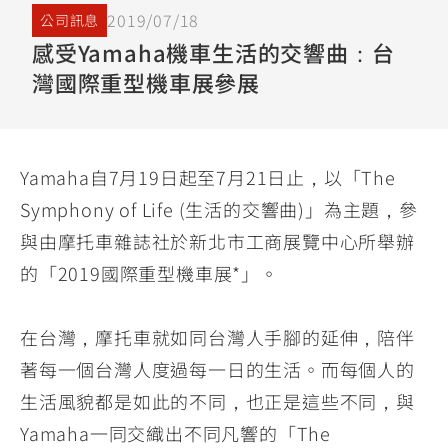
YZF-R3
NMAX
07
07
2019/07/18
公司訊息
Y-
251~549
150
感受Yamaha機車生活的交響曲：台
550+
FORCE
FZ-X
AMT
灣國際重型機車展參展
2.0
150
550+
YZF-R15
AUGUR
150
150
150
Yamaha自7月19日起至7月21日止，以「The
MT-
MT-
Symphony of Life (生活的交響曲)」為主題，參
RS NEO
03
15
與由摩托車雜誌社於新北市工商展覽中心所舉辦
125
251~549
150
的「2019國際重型機車展*」。
在台灣，摩托車就如同台灣人手腳的延伸，陪伴
著每一個台灣人度過每一日的生活。而每個人的
生活風貌都是如此的不同，也正是這些不同，與
Yamaha一同交織出不同凡響的「The