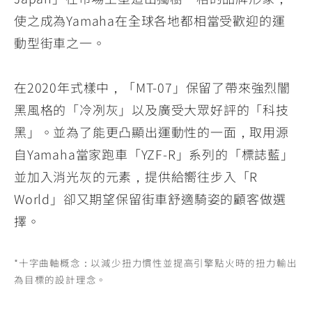
使之成為Yamaha在全球各地都相當受歡迎的運
動型街車之一。
在2020年式樣中，「MT-07」保留了帶來強烈闇
黑風格的「冷冽灰」以及廣受大眾好評的「科技
黑」。並為了能更凸顯出運動性的一面，取用源
自Yamaha當家跑車「YZF-R」系列的「標誌藍」
並加入消光灰的元素，提供給嚮往步入「R
World」卻又期望保留街車舒適騎姿的顧客做選
擇。
*十字曲軸概念：以減少扭力慣性並提高引擎點火時的扭力輸出
為目標的設計理念。