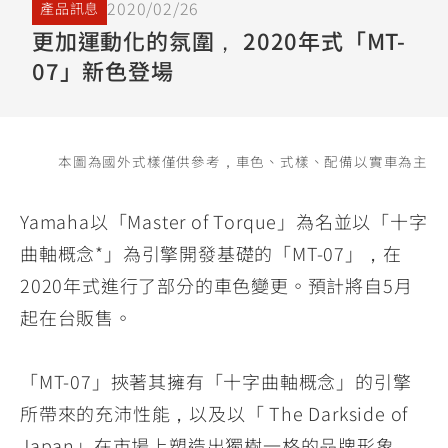
2020/02/26
產品訊息
YZF-R3
NMAX
07
07
更加運動化的氛圍， 2020年式「MT-
Y-
251~549
150
550+
07」新色登場
FORCE
FZ-X
AMT
2.0
150
550+
YZF-R15
AUGUR
150
150
150
本圖為國外式樣僅供參考，車色、式樣、配備以實車為主
MT-
MT-
RS NEO
03
15
Yamaha以「Master of Torque」為名並以「十字
125
251~549
150
曲軸概念*」為引擎開發基礎的「MT-07」，在
2020年式進行了部分的車色變更。預計將自5月
起在台販售。
「MT-07」挾著其擁有「十字曲軸概念」的引擎
所帶來的充沛性能，以及以「 The Darkside of
Japan」在市場上塑造出獨樹一格的品牌形象，