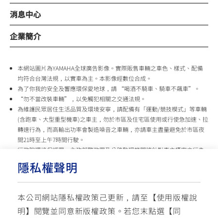
消息中心
企業簡介
本網站圖片為YAMAHA全球廣告影像。實際販售車輛之車色、樣式、配備
均符合台灣法規，以實車為主。本影像經數位合成。
為了你我的安全及響應環保愛地球，請 “喝酒不騎車、騎車不飆車”。
“勿不當改裝車輛”，以免觸犯相關之交通法規。
為維護民眾居住生活品質及環境安寧，請配備有「運動/競技模式」等車輛
(含跑車、大型重型機車)之車主，勿於市區及住宅區使用或行使急加速、拉
轉速行為，而高輸出功率會製造噪音之車輛，亦請車主盡量避免於市區夜
間21時至上午7時間行駛。
行政院環境保護署、內政部警政署及公路監理機關將針對車主擾寧之行為
及製造噪音之車輛加強取締，以維護民眾生活安寧。
隱私權聲明
台灣山葉機車 關心您
本公司網站隱私權政策己更新，請至【
使用版權說
使用版權說明
隱私權政策
交通安全入口網
明
】閱覽並同意新版權政策。
若您末點選【同
✉ 聯繫客服
☏ 免付費客服專線: 0800-631-680