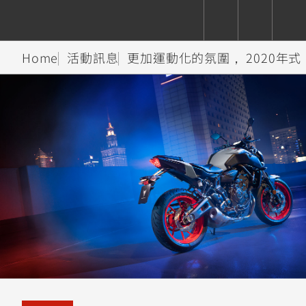
Home
活動訊息
更加運動化的氛圍， 2020年式
CUXiE
追蹤愛車
依風格
依風格
依排氣量
依排氣量
2.5 kw
Super
Hyper
Sport
Premium
Sport
Fashion
Adventure
Family
Sport
Naked
Heritage
YZF-R9
TMAX
CYGNUS
MT-
Limi
MT-
BW'S
XSR
AXIS
我的愛車
瀏覽紀錄
XR
09
09
700
Z /
550+
550+
125
125
Y-
Zii
150
550+
550+
AMT
125
YZF-R7
XMAX
Vinoora
PW50
550+
CYGNUS
XSR
251~549
550+
125
50
X
155
JOG
MT-
MT-
125
150
125