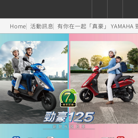
Home
活動訊息
有你在一起「真豪」 YAMAHA 
CUXiE
追蹤愛車
依風格
依風格
依排氣量
依排氣量
2.5 kw
Super
Hyper
Sport
Premium
Sport
Fashion
Adventure
Family
Sport
Naked
Heritage
YZF-R9
TMAX
CYGNUS
MT-
Limi
MT-
BW'S
XSR
AXIS
我的愛車
瀏覽紀錄
XR
09
09
700
Z /
550+
550+
125
125
Y-
Zii
150
550+
550+
AMT
125
YZF-R7
XMAX
Vinoora
PW50
550+
CYGNUS
XSR
251~549
550+
125
50
X
155
JOG
MT-
MT-
125
150
125