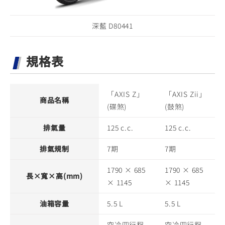
深藍 D80441
規格表
「AXIS Z」
「AXIS Zii」
商品名稱
(碟煞)
(鼓煞)
排氣量
125 c.c.
125 c.c.
排氣規制
7期
7期
1790 × 685
1790 × 685
長×寬×高(mm)
× 1145
× 1145
油箱容量
5.5 L
5.5 L
空冷四行程
空冷四行程