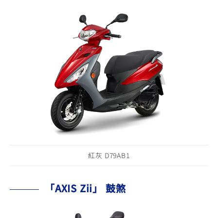
紅灰 D79AB1
「AXIS Zii」 鼓煞