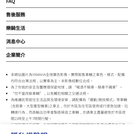
FAQ
售後服務
樂騎生活
消息中心
企業簡介
本網站圖片為YAMAHA全球廣告影像。實際販售車輛之車色、樣式、配備
均符合台灣法規，以實車為主。本影像經數位合成。
為了你我的安全及響應環保愛地球，請 “喝酒不騎車、騎車不飆車”。
“勿不當改裝車輛”，以免觸犯相關之交通法規。
為維護民眾居住生活品質及環境安寧，請配備有「運動/競技模式」等車輛
(含跑車、大型重型機車)之車主，勿於市區及住宅區使用或行使急加速、拉
轉速行為，而高輸出功率會製造噪音之車輛，亦請車主盡量避免於市區夜
間21時至上午7時間行駛。
行政院環境保護署、內政部警政署及公路監理機關將針對車主擾寧之行為
及製造噪音之車輛加強取締，以維護民眾生活安寧。