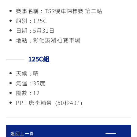
賽事名稱：TSR機車錦標賽 第二站
組別：125C
日期：5月31日
地點：彰化溪湖K1賽車場
125C組
天候：晴
氣溫：35度
圈數：12
PP：唐李輔榮（50秒497）
返回上一頁