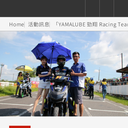
Home
活動訊息
「YAMALUBE 勁翔 Racing
CUXiE
追蹤愛車
依風格
依風格
依排氣量
依排氣量
2.5 kw
Super
Hyper
Sport
Premium
Sport
Fashion
Adventure
Family
Sport
Naked
Heritage
YZF-R9
TMAX
CYGNUS
MT-
Limi
MT-
BW'S
XSR
AXIS
我的愛車
瀏覽紀錄
XR
09
09
700
Z /
550+
550+
125
125
Y-
Zii
150
550+
550+
AMT
125
YZF-R7
XMAX
Vinoora
PW50
550+
CYGNUS
XSR
251~549
550+
125
50
X
155
JOG
MT-
MT-
125
150
125