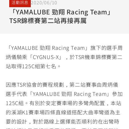
2020/06/10
活動訊息
YZF-R3
NMAX
07
07
「YAMALUBE 勁翔 Racing Team」
Y-
251~549
150
550+
TSR錦標賽第二站再接再厲
FORCE
FZ-X
AMT
2.0
150
550+
YZF-R15
AUGUR
150
150
150
「YAMALUBE 勁翔 Racing Team」旗下的選手周
MT-
MT-
炳儀騎乘「CYGNUS-X」，於TSR機車錦標賽第二
RS NEO
03
15
站取得125C組第七名。
125
251~549
150
因應TSR協會的賽程規劃，第二站賽事由周炳儀
選手代表「YAMALUBE 勁翔 Racing Team」參加
125C組。有別於安定賽車場的多彎角配置，本站
的溪湖K1賽車場四條直線道搭配大曲率彎道為主
要的設計，對於路線上選擇能否順利的在出彎時