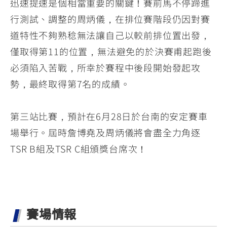
迅速提速是個相當重要的關鍵！賽前馬不停蹄進
行測試、調整的周炳儀，在排位賽階段仍因對賽
道特性不夠熟稔無法讓自己以較前排位置出發，
僅取得第11的位置，無法避免的於決賽甫起跑後
必須陷入苦戰，所幸於賽程中後段開始發起攻
勢，最終取得第7名的成績。
第三站比賽，預計在6月28日於台南的安定賽車
場舉行。屆時詹博堯及周炳儀將會盡全力角逐
TSR B組及TSR C組頒獎台席次！
賽場情報