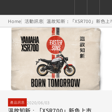
Home
活動訊息
溫故知新：「XSR700」新色上
CUXiE
追蹤愛車
依風格
依風格
依排氣量
依排氣量
2.5 kw
Super
Hyper
Sport
Premium
Sport
Fashion
Adventure
Family
Sport
Naked
Heritage
YZF-R9
TMAX
CYGNUS
MT-
Limi
MT-
BW'S
XSR
AXIS
我的愛車
瀏覽紀錄
XR
09
09
700
Z /
550+
550+
125
125
Y-
Zii
150
550+
550+
AMT
125
YZF-R7
XMAX
Vinoora
PW50
550+
CYGNUS
XSR
251~549
550+
125
50
X
155
JOG
2020/06/03
產品訊息
MT-
MT-
溫故知新：「XSR700」新色上市
125
150
125