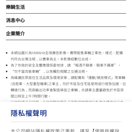
樂騎生活
消息中心
企業簡介
本網站圖片為YAMAHA全球廣告影像。實際販售車輛之車色、樣式、配備
均符合台灣法規，以實車為主。本影像經數位合成。
為了你我的安全及響應環保愛地球，請 “喝酒不騎車、騎車不飆車”。
“勿不當改裝車輛”，以免觸犯相關之交通法規。
為維護民眾居住生活品質及環境安寧，請配備有「運動/競技模式」等車輛
(含跑車、大型重型機車)之車主，勿於市區及住宅區使用或行使急加速、拉
轉速行為，而高輸出功率會製造噪音之車輛，亦請車主盡量避免於市區夜
間21時至上午7時間行駛。
行政院環境保護署、內政部警政署及公路監理機關將針對車主擾寧之行為
及製造噪音之車輛加強取締，以維護民眾生活安寧。
隱私權聲明
台灣山葉機車 關心您
本公司網站隱私權政策己更新，請至【
使用版權說