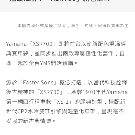
YZF-R3
NMAX
07
07
Y-
251~549
150
550+
FORCE
FZ-X
AMT
本圖為國外式樣僅供參考，車色、式樣、配備以實車為主
2.0
150
550+
YZF-R15
AUGUR
150
Yamaha「XSR700」即將在台以嶄新配色重溫經
150
150
典賽車夢，並同步推出兩款專屬個性化套件，自
MT-
MT-
即日起於全台YMS開始預購。
RS NEO
03
15
125
251~549
150
源於「Faster Sons」概念打造，以當代科技詮釋
復古精神的「XSR700」，承襲1970年代Yamaha
第一輛四行程車款「XS-1」的經典造型，搭配新
世代CP2水冷雙缸引擎與輕量化車架，呈現毫不
妥協的新古典情懷。