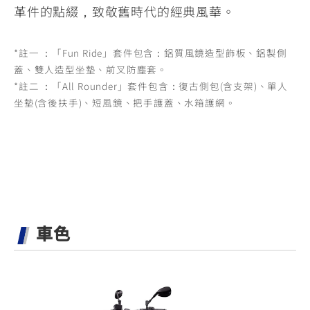
革件的點綴，致敬舊時代的經典風華。
*註一 ：「Fun Ride」套件包含：鋁質風鏡造型飾板、鋁製側
蓋、雙人造型坐墊、前叉防塵套。
*註二 ：「All Rounder」套件包含：復古側包(含支架)、單人
坐墊(含後扶手)、短風鏡、把手護蓋、水箱護網。
車色