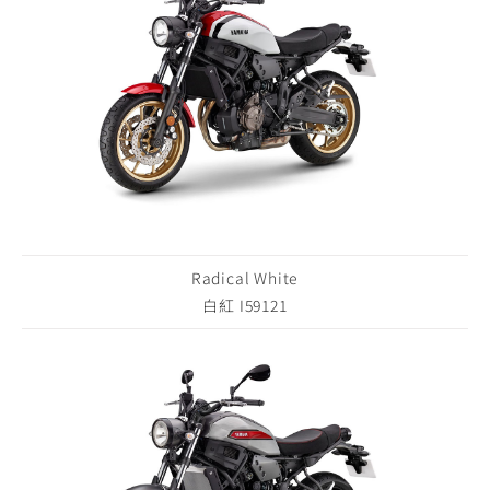
Radical White
白紅 I59121