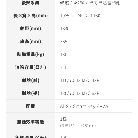
後煞系統
碟煞 / Φ230 / 單向單活塞卡鉗
長×寬×高(mm)
1935 × 740 × 1160
軸距(mm)
1340
座高(mm)
765
裝備重量(kg)
130
油箱容量(公升)
7.1 L
輪胎(前)
110/70-13 M/C 48P
輪胎(後)
130/70-13 M/C 63P
配備
ABS / Smart Key / VVA
1級
能源效率等級
(超過150c.c.~250c.c.)
年耗油量(公升)
100