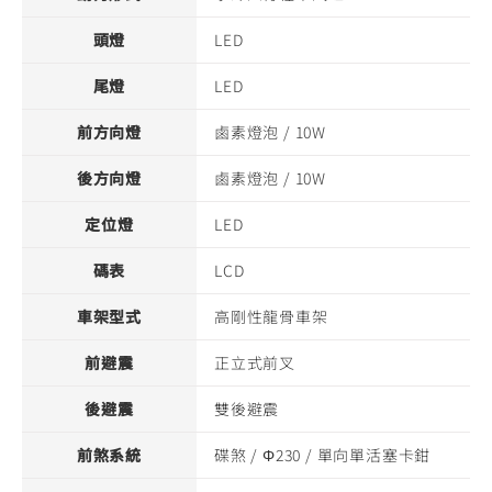
頭燈
LED
尾燈
LED
前方向燈
鹵素燈泡 / 10W
後方向燈
鹵素燈泡 / 10W
定位燈
LED
碼表
LCD
車架型式
高剛性龍骨車架
前避震
正立式前叉
後避震
雙後避震
前煞系統
碟煞 / Φ230 / 單向單活塞卡鉗