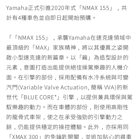
YZF-R3
NMAX
07
07
Yamaha正式引進2020年式「NMAX 155」，共
Y-
251~549
150
550+
計有4種車色並自即日起開始預購。
FORCE
FZ-X
AMT
2.0
150
550+
「「NMAX 155」，承襲Yamaha在速克達領域中
YZF-R15
AUGUR
150
最頂級的「MAX」家族精神，將以其優異之姿開
150
150
MT-
MT-
啟小型速克達的新篇章。以「繭」為造型設計的
RS NEO
03
15
元素，意圖打造出能提供絕佳操駕樂趣的人機介
125
251~549
150
面。在引擎的部份，採用配備有水冷系統與可變
汽門(Variable Valve Actuation, 簡稱 VVA)的新
世代「BLUE CORE*」引擎，以提供兼具環保與駕
馭樂趣的動力。而在車體的部份，則使用高剛性
的龍骨式車架，使之在承受強勁的引擎動力之
餘，仍能提供穩定的操控體驗。此外，亦採用同
「XMAX 300」的免鑰匙開關，並追加貼心的尋車