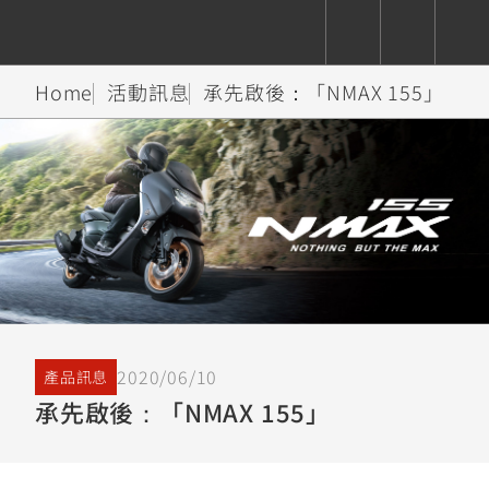
Home
活動訊息
承先啟後：「NMAX 155」
CUXiE
追蹤愛車
依風格
依風格
依排氣量
依排氣量
2.5 kw
Super
Hyper
Sport
Premium
Sport
Fashion
Adventure
Family
Sport
Naked
Heritage
YZF-R9
TMAX
CYGNUS
MT-
Limi
MT-
BW'S
XSR
AXIS
我的愛車
瀏覽紀錄
XR
09
09
700
Z /
550+
550+
125
125
Y-
Zii
150
550+
550+
AMT
125
2020/06/10
產品訊息
YZF-R7
XMAX
Vinoora
PW50
550+
承先啟後：「NMAX 155」
CYGNUS
XSR
251~549
550+
125
50
X
155
JOG
MT-
MT-
125
150
125