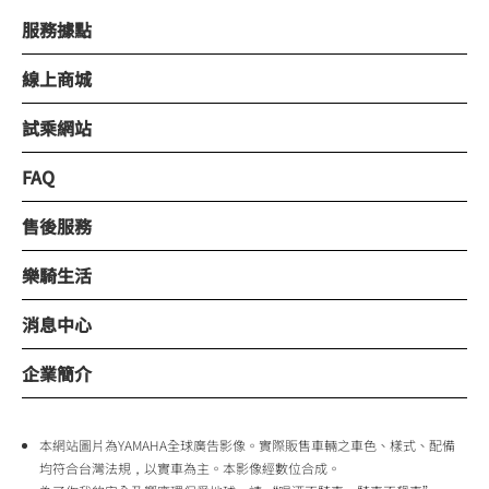
服務據點
線上商城
試乘網站
FAQ
售後服務
樂騎生活
消息中心
企業簡介
本網站圖片為YAMAHA全球廣告影像。實際販售車輛之車色、樣式、配備
均符合台灣法規，以實車為主。本影像經數位合成。