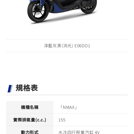
深藍灰黑(消光) E06DO1
規格表
機種名稱
「NMAX」
實際排氣量(c.c.)
155
動力形式
水冷四行程單汽缸 4V