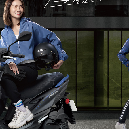
RCE 2.0
MT-03
MT-15
150
251~549
150
RS NEO
125