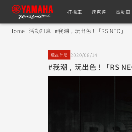
打檔車
速克達
電動車
Home
活動訊息
#我潮，玩出色 ! 「RS NEO」
追蹤愛車
2020/08/14
產品訊息
Premium
Super Sport
#我潮，玩出色 ! 「RS N
TMAX
YZF-R9
CY
550+
550+
XMAX
YZF-R7
CY
251~549
550+