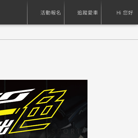
活動報名
追蹤愛車
Hi 您好
ure
Sport Heritage
Family
S
XSR 700
AXIS Z / Zii
550+
125
0
XSR 155
JOG
150
125