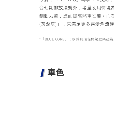
合七期排放法規外，考量使用情境為
制動力道，進而提高煞車性能。而在
(灰深灰)」，來滿足更多喜愛潮流
*「BLUE CORE」：以兼具環保與駕馭樂
車色