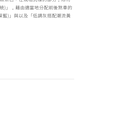
統)」，藉由適當地分配前後煞車的
深藍)」與以及「低調灰搭配潮流黃