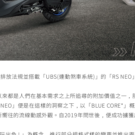
期排放法規並搭載「UBS(連動煞車系統)」的「RS N
以來都是人們在基本需求之上所追尋的附加價值之一，
 NEO」便是在這樣的洞察之下，以「BLUE CORE
嚮往的流線動感外觀。自2019年問世後，便成功擄
我潮，玩出色 ! 」為概念，進行部分規格式樣的變更並推