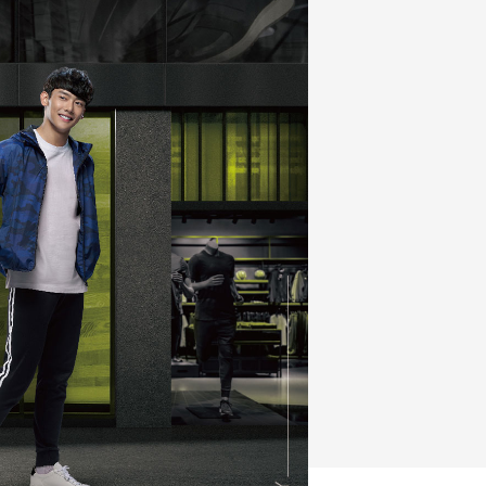
FZ-X
150