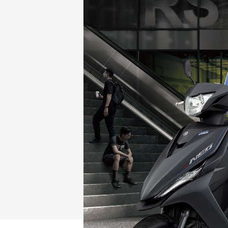
NMAX
YZF-R3
FO
150
251~549
AUGUR
YZF-R15
150
150