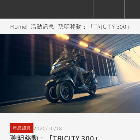
Home
活動訊息
聰明移動：「TRICITY 300」
CUXiE
追蹤愛車
依風格
依風格
依排氣量
依排氣量
2.5 kw
Super
Hyper
Sport
Premium
Sport
Fashion
Adventure
Family
Sport
Naked
Heritage
YZF-R9
TMAX
CYGNUS
MT-
Limi
MT-
BW'S
XSR
AXIS
我的愛車
瀏覽紀錄
XR
09
09
700
Z /
550+
550+
125
125
Y-
Zii
150
550+
550+
AMT
125
YZF-R7
XMAX
Vinoora
PW50
550+
CYGNUS
XSR
251~549
550+
125
50
X
155
JOG
2020/10/18
產品訊息
MT-
MT-
聰明移動：「TRICITY 300」
125
150
125