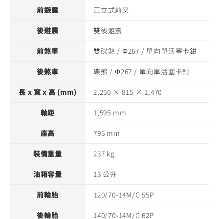
前避震
正立式前叉
後避震
雙後避震
前煞車
雙碟煞 / Φ267 / 單向單活塞卡鉗
後煞車
碟煞 / Φ267 / 單向單活塞卡鉗
長 x 寬 x 高 (mm)
2,250 × 815 × 1,470
軸距
1,595 mm
座高
795 mm
裝備重量
237 kg
油箱容量
13 公升
前輪胎
120/70-14M/C 55P
後輪胎
140/70-14M/C 62P