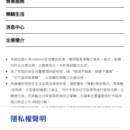
售後服務
樂騎生活
消息中心
企業簡介
本網站圖片為YAMAHA全球廣告影像。實際販售車輛之車色、樣式、配備
均符合台灣法規，以實車為主。本影像經數位合成。
為了你我的安全及響應環保愛地球，請 “喝酒不騎車、騎車不飆車”。
“勿不當改裝車輛”，以免觸犯相關之交通法規。
為維護民眾居住生活品質及環境安寧，請配備有「運動/競技模式」等車輛
(含跑車、大型重型機車)之車主，勿於市區及住宅區使用或行使急加速、拉
轉速行為，而高輸出功率會製造噪音之車輛，亦請車主盡量避免於市區夜
間21時至上午7時間行駛。
行政院環境保護署、內政部警政署及公路監理機關將針對車主擾寧之行為
及製造噪音之車輛加強取締，以維護民眾生活安寧。
隱私權聲明
台灣山葉機車 關心您