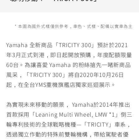
YZF-R3
NMAX
07
07
Y-
251~549
150
550+
FORCE
FZ-X
AMT
* 本圖為國外式樣僅供參考，車色、式樣、配備以實車為主
2.0
150
550+
YZF-R15
AUGUR
150
Yamaha 全新商品「TRICITY 300」預計於2021
150
150
年3月正式到港，即日起開放預購，年度配額限量
MT-
MT-
60台。為讓喜愛 Yamaha 的粉絲搶先一睹新商品
RS NEO
03
15
風采，「TRICITY 300」將自2020年10月26日
125
251~549
150
起，在全台YMS重機旗艦店獨家巡迴展示。
為實現未來移動的願景， Yamaha於2014年推出
首款採用「Leaning Multi Wheel, LMW *1」倒三
輪專利技術的全球戰略機種—「TRICITY」車系，
透過獨立作動的特殊前雙輪機構，帶給駕駛者優