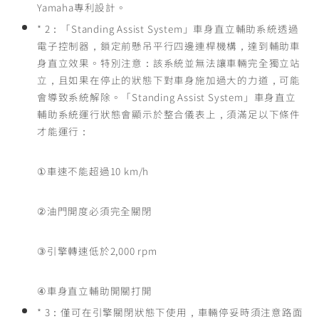
Yamaha專利設計。
* 2：「Standing Assist System」車身直立輔助系統透過
電子控制器，鎖定前懸吊平行四邊連桿機構，達到輔助車
身直立效果。特別注意：該系統並無法讓車輛完全獨立站
立，且如果在停止的狀態下對車身施加過大的力道，可能
會導致系統解除。「Standing Assist System」車身直立
輔助系統運行狀態會顯示於整合儀表上，須滿足以下條件
才能運行：
①車速不能超過10 km/h
②油門開度必須完全關閉
③引擎轉速低於2,000 rpm
④車身直立輔助開關打開
* 3：僅可在引擎關閉狀態下使用，車輛停妥時須注意路面