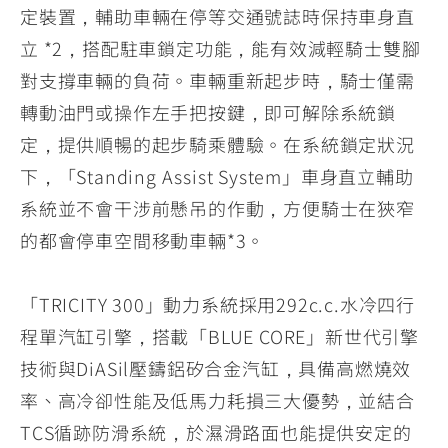
定裝置，輔助車輛在停等交通號誌時保持車身直
立 *2，搭配駐車鎖定功能，能有效減輕騎士雙腳
對支撐車輛的負荷。車輛重新起步時，騎士僅需
轉動油門或操作左手把按鍵，即可解除系統鎖
定，提供順暢的起步騎乘體驗。在系統鎖定狀況
下，「Standing Assist System」車身直立輔助
系統並不會干涉前懸吊的作動，方便騎士在狹窄
的都會停車空間移動車輛*3。
「TRICITY 300」動力系統採用292c.c.水冷四行
程單汽缸引擎，搭載「BLUE CORE」新世代引擎
技術與DiASil壓鑄鋁矽合金汽缸，具備高燃燒效
率、高冷卻性能及低馬力耗損三大優勢，並結合
TCS循跡防滑系統，於濕滑路面也能提供安定的