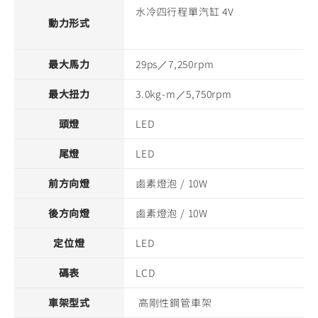
水冷四行程單汽缸 4V
動力形式
最大馬力
29ps／7,250rpm
最大扭力
3.0kg-m／5,750rpm
頭燈
LED
尾燈
LED
前方向燈
鹵素燈泡 / 10W
後方向燈
鹵素燈泡 / 10W
定位燈
LED
碼表
LCD
車架型式
高剛性鋼管車架