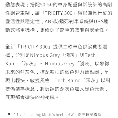
動態表現；搭配50:50的車身配重與新設計的高剛
性鋼管車架，讓「TRICITY 300」得以兼具行駛的
靈活性與穩定性；ABS防鎖死剎車系統與UBS連
動式煞車機構，更確保了煞車的效能與安全性。
全新「TRICITY 300」提供二款車色供消費者選
擇，分別是Nimbus Grey「淺灰」與Tech
Kamo「深灰」。 Nimbus Grey「淺灰」以象徵
未來的藍灰色，搭配輪框的藍色迴力鏢點綴，呈
現出輕快、敏捷風格；Tech Kamo「深灰」以科
技偽裝為概念，將低調的深灰色加入綠色元素，
展現都會遊俠的神祕感。
* 1：「 Leaning Multi Wheel, LMW」倒三輪機構為