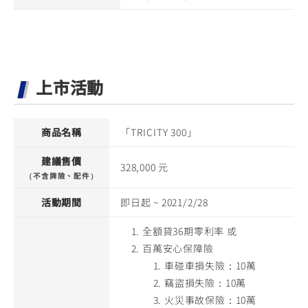
上市活動
商品名稱
「TRICITY 300」
建議售價
328,000 元
（不含牌險、配件）
活動期間
即日起 ~ 2021/2/28
全額貸36期零利率 或
百萬安心保障險
車碰車損失險：10萬
竊盜損失險：10萬
火災事故保險：10萬