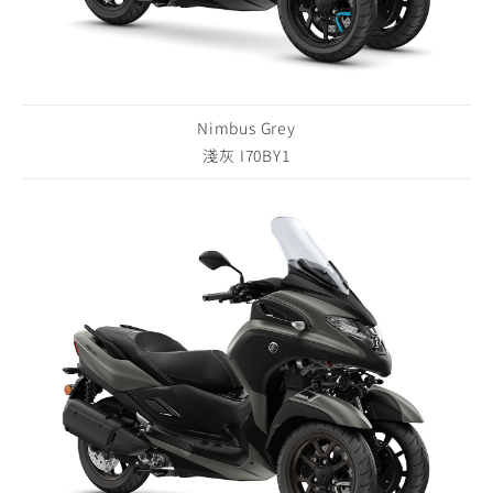
Nimbus Grey
淺灰 I70BY1