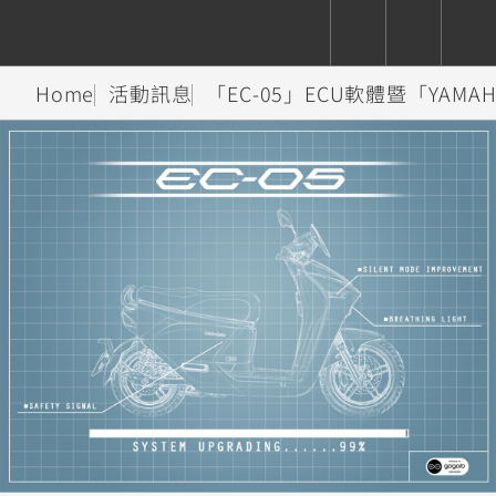
Home
活動訊息
「EC-05」ECU軟體暨「YAMAHA
CUXiE
追蹤愛車
依風格
依風格
依排氣量
依排氣量
2.5 kw
Super
Hyper
Sport
Premium
Sport
Fashion
Adventure
Family
Sport
Naked
Heritage
YZF-R9
TMAX
CYGNUS
MT-
Limi
MT-
BW'S
XSR
AXIS
我的愛車
瀏覽紀錄
XR
09
09
700
Z /
550+
550+
125
125
Y-
Zii
150
550+
550+
AMT
125
YZF-R7
XMAX
Vinoora
PW50
550+
CYGNUS
XSR
251~549
550+
125
50
X
155
JOG
MT-
MT-
125
150
125