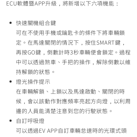
ECU軟體暨APP升級，將新增以下六項機能：
快速關機組合鍵
可在不使用手機或鑰匙卡的條件下將車輛鎖
定。在馬達關閉的情況下，按住SMART鍵，
再按GO鍵，倒數計時3秒車輛便會鎖定。過程
中可以透過煞車、手把的操作，解除倒數以維
持解鎖的狀態。
燈光操作提示
在車輛解鎖、上鎖以及馬達啟動、關閉的時
候，會以該動作對應頻率亮起方向燈，以利周
邊的人員能清楚注意到您的行駛狀態。
自訂呼吸燈
可以透過EV APP自訂車輛怠速時的光環式頭