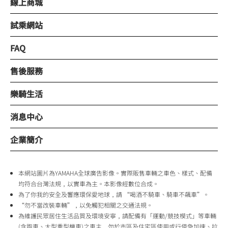
線上商城
試乘網站
FAQ
售後服務
樂騎生活
消息中心
企業簡介
本網站圖片為YAMAHA全球廣告影像。實際販售車輛之車色、樣式、配備
均符合台灣法規，以實車為主。本影像經數位合成。
為了你我的安全及響應環保愛地球，請 “喝酒不騎車、騎車不飆車”。
“勿不當改裝車輛”，以免觸犯相關之交通法規。
為維護民眾居住生活品質及環境安寧，請配備有「運動/競技模式」等車輛
(含跑車、大型重型機車)之車主，勿於市區及住宅區使用或行使急加速、拉