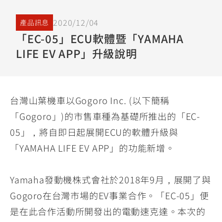
YZF-R3
NMAX
07
07
Y-
2020/12/04
251~549
150
產品訊息
550+
FORCE
FZ-X
AMT
「EC-05」ECU軟體暨「YAMAHA
2.0
150
LIFE EV APP」升級說明
550+
YZF-R15
AUGUR
150
150
150
MT-
MT-
台灣山葉機車以Gogoro Inc. (以下簡稱
RS NEO
03
15
「Gogoro」)的市售車種為基礎所推出的「EC-
125
251~549
150
05」，將自即日起展開ECU的軟體升級與
「YAMAHA LIFE EV APP」的功能新增。
Yamaha發動機株式會社於2018年9月，展開了與
Gogoro在台灣市場的EV事業合作。「EC-05」便
是在此合作活動所開發出的電動速克達。本次的