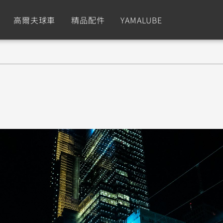
高爾夫球車
精品配件
YAMALUBE
依風格
依風格
依排氣量
依排氣量
CUXiE
2.5 kw
Sport
Hyper Naked
Fashion
Advent
」
GNUS XR
MT-09 Y-AMT
Limi
MT-09
BW'
我的愛車
瀏覽紀錄
150
550+
125
550+
125
GNUS X
MT-07 Y-AMT
Vinoora
MT-07
PW5
125
550+
125
550+
50