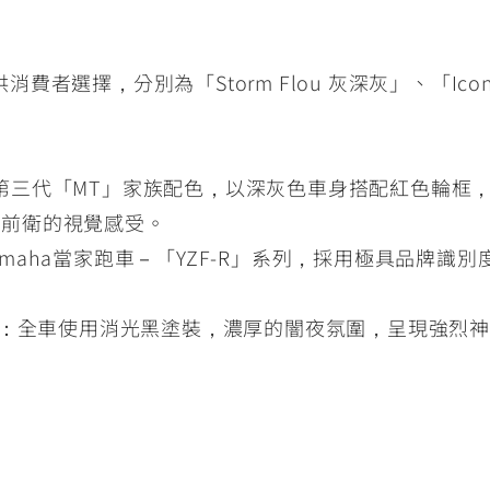
消費者選擇，分別為「Storm Flou 灰深灰」、「Icon
」：全新第三代「MT」家族配色，以深灰色車身搭配紅色輪
而前衛的視覺感受。
amaha當家跑車－「YZF-R」系列，採用極具品牌識別度的 Y
(消光)」：全車使用消光黑塗裝，濃厚的闇夜氛圍，呈現強烈