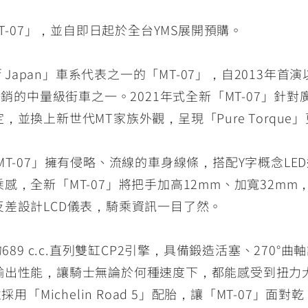
T-07」，並自即日起於全台YMS展開預購。
de of Japan」車系代表之一的「MT-07」，自201
暢銷的中量級街車之一。2021年式全新「MT-07」針
並換上新世代MT家族外觀，呈現「Pure Torque
全新「MT-07」擁有侵略、流線的車身線條，搭配Y字概念
感，全新「MT-07」將把手加高12mm、加寬32m
差設計LCD儀表，騎乘資訊一目了然。
689 c.c.直列雙缸CP2引擎，具備鍛造活塞、270
出性能，讓騎士無論於何種速度下，都能感受到扭力大師
用「Michelin Road 5」配胎，讓「MT-07」