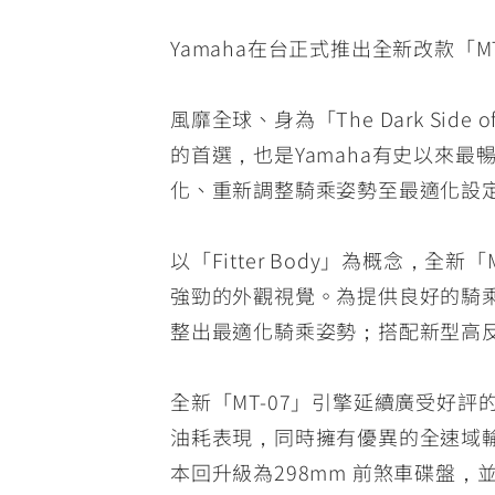
Yamaha在台正式推出全新改款「M
風靡全球、身為「The Dark Si
的首選，也是Yamaha有史以來最
化、重新調整騎乘姿勢至最適化設定，
以「Fitter Body」為概念，
強勁的外觀視覺。為提供良好的騎乘
整出最適化騎乘姿勢；搭配新型高反
全新「MT-07」引擎延續廣受好評的
油耗表現，同時擁有優異的全速域輸
本回升級為298mm 前煞車碟盤，並採