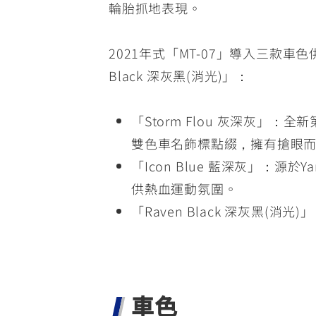
輪胎抓地表現。
2021年式「MT-07」導入三款車色供
Black 深灰黑(消光)」：
「Storm Flou 灰深灰
雙色車名飾標點綴，擁有搶眼
「Icon Blue 藍深灰」：源於Y
供熱血運動氛圍。
「Raven Black 深灰黑
車色