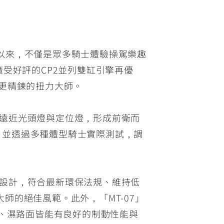
3年首演以來，不僅是眾多騎士體驗操駕樂趣
對廣受好評的CP2並列雙缸引擎再優
」更精鍊的扭力大師。
LED遠近光頭燈與定位燈，形成前衛而
m，並透過多種體型騎士實際測試，調
°曲軸設計，符合最新環保法規、維持低
的絕佳風範。此外，「MT-07」
面對乾、濕路面皆能有良好的制動性能與