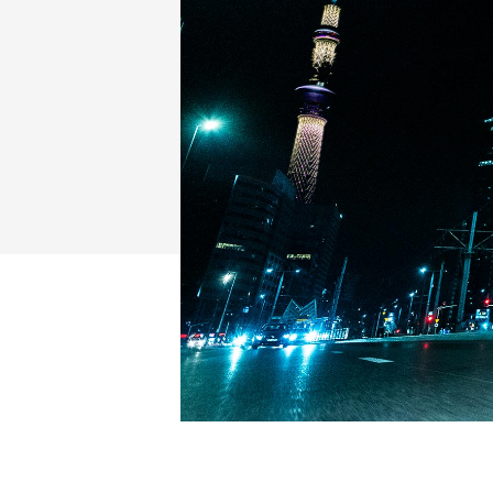
NMAX
YZF-R3
FO
150
251~549
AUGUR
YZF-R15
150
150