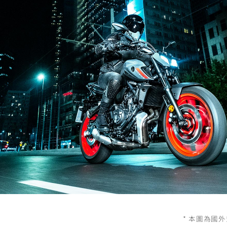
RCE 2.0
MT-03
MT-15
150
251~549
150
RS NEO
125
* 本圖為國