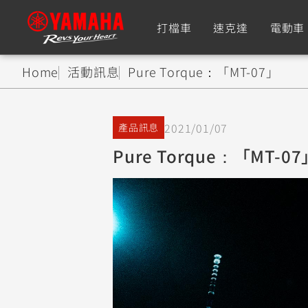
打檔車
速克達
電動車
Home
活動訊息
Pure Torque：「MT-07」
追蹤愛車
2021/01/07
產品訊息
Premium
Super Sport
Pure Torque：「MT-07
TMAX
YZF-R9
CY
550+
550+
XMAX
YZF-R7
CY
251~549
550+