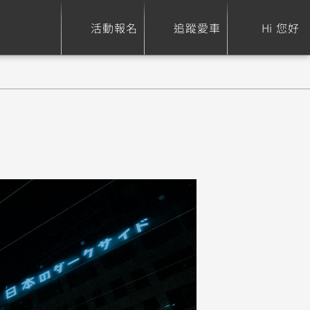
活動報名
追蹤愛車
Hi 您好
ure
Sport Heritage
Family
S
XSR 700
AXIS Z / Zii
550+
125
0
XSR 155
JOG
150
125