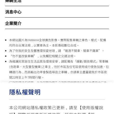
樂騎生活
消息中心
企業簡介
本網站圖片為YAMAHA全球廣告影像。實際販售車輛之車色、樣式、配備
均符合台灣法規，以實車為主。本影像經數位合成。
為了你我的安全及響應環保愛地球，請 “喝酒不騎車、騎車不飆車”。
“勿不當改裝車輛”，以免觸犯相關之交通法規。
為維護民眾居住生活品質及環境安寧，請配備有「運動/競技模式」等車輛
(含跑車、大型重型機車)之車主，勿於市區及住宅區使用或行使急加速、拉
轉速行為，而高輸出功率會製造噪音之車輛，亦請車主盡量避免於市區夜
間21時至上午7時間行駛。
行政院環境保護署、內政部警政署及公路監理機關將針對車主擾寧之行為
及製造噪音之車輛加強取締，以維護民眾生活安寧。
隱私權聲明
台灣山葉機車 關心您
本公司網站隱私權政策己更新，請至【
使用版權說
使用版權說明
隱私權政策
交通安全入口網