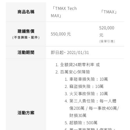
「TMAX Tech
商品名稱
「TMAX」
MAX」
520,000
建議售價
550,000 元
元
（不含牌險、配件）
(接單引進)
活動期間
即日起~ 2021/01/31
全額貸24期零利率 或
百萬安心保障險
車碰車損失險：10萬
竊盜損失險：10萬
火災事故保險：10萬
第三人責任險：每一人體
傷200萬 / 每一事故400萬/
活動方案
財損30萬
超額險：500萬
單一事故駕駛人傷害險：