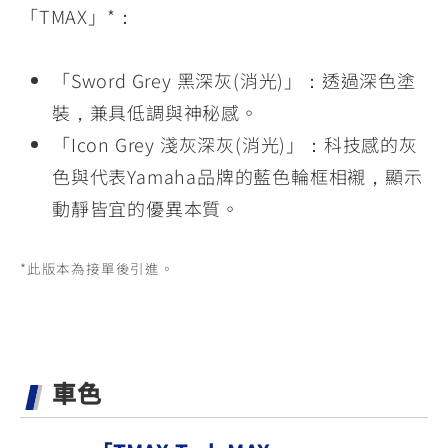
「TMAX」*：
「Sword Grey 黑深灰(消光)」：透過深色塗
裝，兼具低調與神秘感。
「Icon Grey 淺灰深灰(消光)」：科技感的灰
色與代表Yamaha品牌的藍色輪框相襯，顯示
動靜皆宜的優異本質。
*此版本為接單後引進。
車色