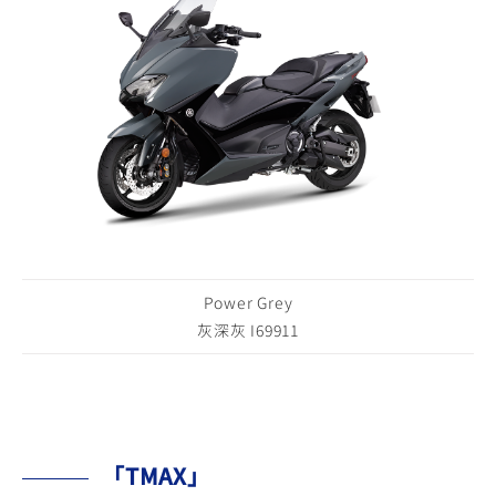
Power Grey
灰深灰 I69911
「TMAX」