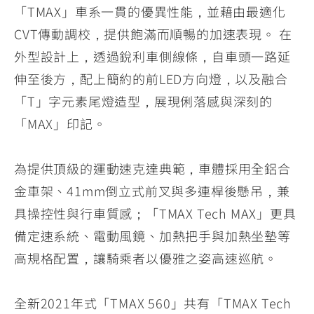
「TMAX」車系一貫的優異性能，並藉由最適化
CVT傳動調校，提供飽滿而順暢的加速表現。 在
外型設計上，透過銳利車側線條，自車頭一路延
伸至後方，配上簡約的前LED方向燈，以及融合
「T」字元素尾燈造型，展現俐落感與深刻的
「MAX」印記。
為提供頂級的運動速克達典範，車體採用全鋁合
金車架、41mm倒立式前叉與多連桿後懸吊，兼
具操控性與行車質感；「TMAX Tech MAX」更具
備定速系統、電動風鏡、加熱把手與加熱坐墊等
高規格配置，讓騎乘者以優雅之姿高速巡航。
全新2021年式「TMAX 560」共有「TMAX Tech