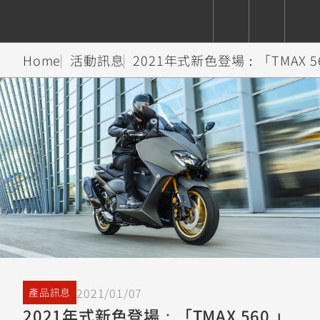
Home
活動訊息
2021年式新色登場：「TMAX 5
CUXiE
追蹤愛車
依風格
依風格
依排氣量
依排氣量
2.5 kw
Super
Hyper
Sport
Premium
Sport
Fashion
Adventure
Family
Sport
Naked
Heritage
YZF-R9
TMAX
CYGNUS
MT-
Limi
MT-
BW'S
XSR
AXIS
我的愛車
瀏覽紀錄
XR
09
09
700
Z /
550+
550+
125
125
Y-
Zii
150
550+
550+
AMT
125
YZF-R7
XMAX
Vinoora
PW50
550+
CYGNUS
XSR
251~549
550+
125
50
X
155
JOG
2021/01/07
產品訊息
MT-
MT-
2021年式新色登場：「TMAX 560 」
125
150
125