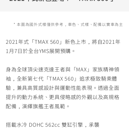
YZF-R3
NMAX
07
07
Y-
251~549
150
550+
FORCE
FZ-X
AMT
* 本圖為國外式樣僅供參考，車色、式樣、配備以實車為主
2.0
150
550+
YZF-R15
AUGUR
150
2021年式「TMAX 560」新色上市，將自2021年
150
150
1月7日於全台YMS展開預購。
MT-
MT-
RS NEO
03
15
身為全球頂尖速克達王者與「MAX」家族精神領
125
251~549
150
袖，全新第七代「TMAX 560」追求極致騎乘體
驗，兼具高質感設計與運動性能表現。透過全面
提升的動力系統、更具侵略感的外觀以及高規格
配備，演繹旗艦王者風範。
搭載水冷 DOHC 562cc 雙缸引擎，承襲