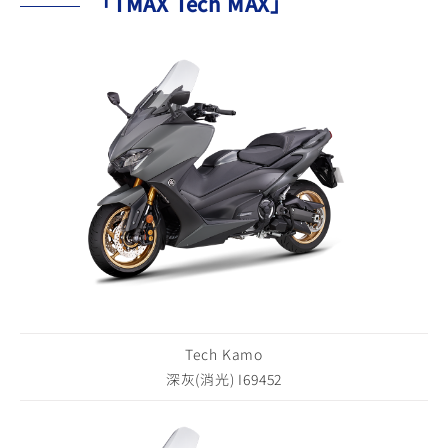
「TMAX Tech MAX」
Tech Kamo
深灰(消光) I69452