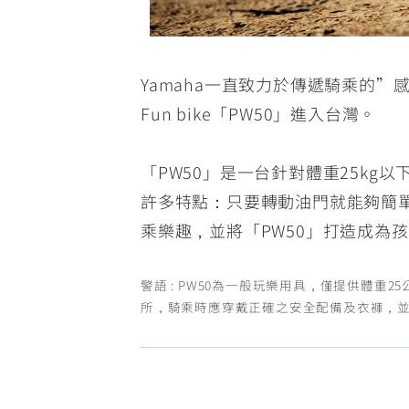
Yamaha一直致力於傳遞騎乘的
Fun bike「PW50」進入台灣。
「PW50」是一台針對體重25kg
許多特點：只要轉動油門就能夠簡
乘樂趣，並將「PW50」打造成為
警語 : PW50為一般玩樂用具，僅提供體
所，騎乘時應穿戴正確之安全配備及衣褲，