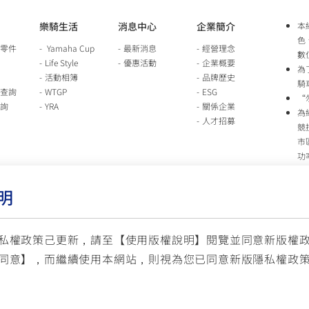
樂騎生活
消息中心
企業簡介
本
色
零件
Yamaha Cup
最新消息
經營理念
數
Life Style
優惠活動
企業概要
為
活動相簿
品牌歷史
騎
查詢
WTGP
ESG
“
詢
YRA
關係企業
為
人才招募
競
市
功
時
行
明
車
生
台
私權政策己更新，請至【
使用版權說明
】閱覽並同意新版權
同意】，而繼續使用本網站，則視為您已同意新版隱私權政
服
© YAMAHA M