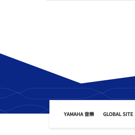
YAMAHA 音樂
GLOBAL SITE