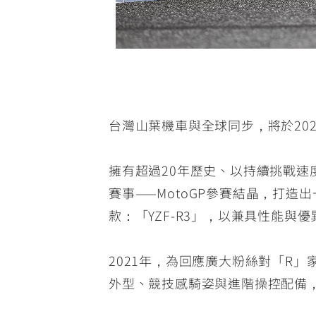
台灣山葉機車與全球同步，將於202
擁有超過20年歷史、以持續挑戰速度
賽事——MotoGP參賽結晶，打造出
款：「YZF-R3」，以兼具性能與
2021年，為回應廣大粉絲對「R」
外型、競技感騎姿與進階操控配備