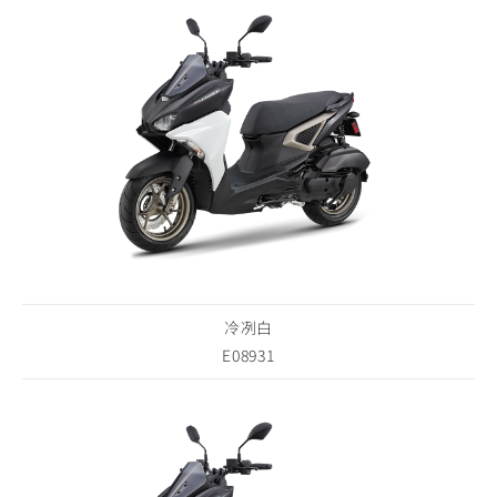
冷冽白
E08931