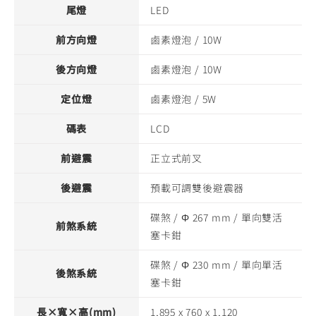
尾燈
LED
前方向燈
鹵素燈泡 / 10W
後方向燈
鹵素燈泡 / 10W
定位燈
鹵素燈泡 / 5W
碼表
LCD
前避震
正立式前叉
後避震
預載可調雙後避震器
碟煞 / Φ 267 mm / 單向雙活
前煞系統
塞卡鉗
碟煞 / Φ 230 mm / 單向單活
後煞系統
塞卡鉗
長×寬×高(mm)
1,895 x 760 x 1,120