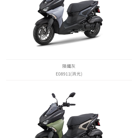
隕鐵灰
E08911(消光)