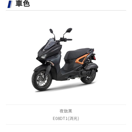
車色
夜鈦黑
E08DT1(消光)