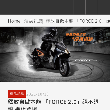
Home
活動訊息
釋放自傲本能 「FORCE 2.0
CUXiE
追蹤愛車
依風格
依風格
依排氣量
依排氣量
2.5 kw
Super
Hyper
Sport
Premium
Sport
Fashion
Adventure
Family
Sport
Naked
Heritage
YZF-R9
TMAX
CYGNUS
MT-
Limi
MT-
BW'S
XSR
AXIS
我的愛車
瀏覽紀錄
XR
09
09
700
Z /
550+
550+
125
125
Y-
Zii
150
550+
550+
AMT
125
YZF-R7
XMAX
Vinoora
PW50
550+
CYGNUS
XSR
2021/10/13
產品訊息
251~549
550+
125
50
X
155
JOG
釋放自傲本能 「FORCE 2.0」絕不退
MT-
MT-
讓 進化登場
125
150
125