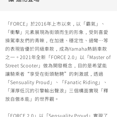
YZF-R3
NMAX
07
07
Y-
251~549
150
550+
FORCE
FZ-X
AMT
「FORCE」於2016年上市以來，以「霸氣」、
2.0
150
550+
「衝擊」元素展現為街頭而生的形象，受到喜愛
YZF-R15
AUGUR
150
操駕車友們的青睞，在加速、穩定性、過彎…等
150
150
MT-
MT-
的表現皆優於同級車款，成為Yamaha熱銷車款
RS NEO
03
15
之一。2021年全新「FORCE 2.0」以「Master of
125
251~549
150
Street Scooter」做為開發概念，目的是希望能
讓騎乘者“享受在街頭馳騁”的刺激感，透過
「Sensuality Proud」、「Fanatic Riding」、
「渾厚低沉的引擎輸出聲浪」三個構面實現「釋
放自傲本能」的世界觀。
「FORCE 2.0」以「Sensuality Proud」實現了