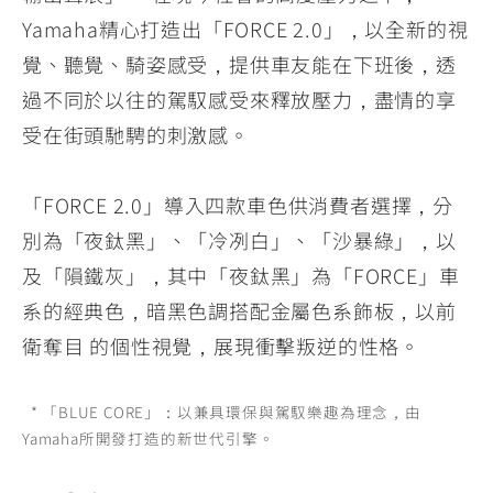
Yamaha精心打造出「FORCE 2.0」，以全新的視
覺、聽覺、騎姿感受，提供車友能在下班後，透
過不同於以往的駕馭感受來釋放壓力，盡情的享
受在街頭馳騁的刺激感。
「FORCE 2.0」導入四款車色供消費者選擇，分
別為「夜鈦黑」、「冷冽白」、「沙暴綠」，以
及「隕鐵灰」，其中「夜鈦黑」為「FORCE」車
系的經典色，暗黑色調搭配金屬色系飾板，以前
衛奪目 的個性視覺，展現衝擊叛逆的性格。
* 「BLUE CORE」：以兼具環保與駕馭樂趣為理念，由
Yamaha所開發打造的新世代引擎。