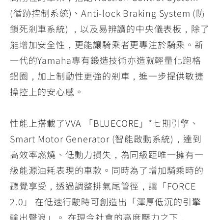
(循跡控制系統)、Anti-lock Braking System (防
鎖死剎車系統) ，以及易辨讀的中央儀表板，除了
能增加安全性，更能讓騎乘者更專注於騎乘。新
一代的Yamaha專有鍛造技術亦造就輕量化跑格
鋁圈，加上制動性更強的剎車，進一步提供敏捷
操控上的安心感。
性能上搭載了VVA 「BLUECORE」*七期引擎、
Smart Motor Generator (智能啟動系統)，達到
高效率燃燒、低動力損失，為同級距唯一擁有一
級能源油耗表現的車款。同時為了增加騎乘時的
聽覺享受，透過調整排氣尾管徑，讓「FORCE
2.0」 在低速行駛時可創造出「渾厚低沉的引擎
輸出聲浪」。 在現今社會的高度壓力之下，