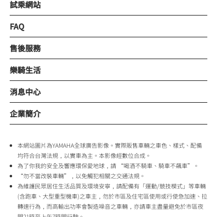
試乘網站
FAQ
售後服務
樂騎生活
消息中心
企業簡介
本網站圖片為YAMAHA全球廣告影像。實際販售車輛之車色、樣式、配備
均符合台灣法規，以實車為主。本影像經數位合成。
為了你我的安全及響應環保愛地球，請 “喝酒不騎車、騎車不飆車”。
“勿不當改裝車輛”，以免觸犯相關之交通法規。
為維護民眾居住生活品質及環境安寧，請配備有「運動/競技模式」等車輛
(含跑車、大型重型機車)之車主，勿於市區及住宅區使用或行使急加速、拉
轉速行為，而高輸出功率會製造噪音之車輛，亦請車主盡量避免於市區夜
間21時至上午7時間行駛。