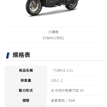
沙暴綠
E08AR1(消光)
規格表
商品名稱
「FORCE 2.0」
排氣量
155 C.C.
動力形式
水冷四行程單汽缸 4V
頭燈
鹵素燈泡 / 55W