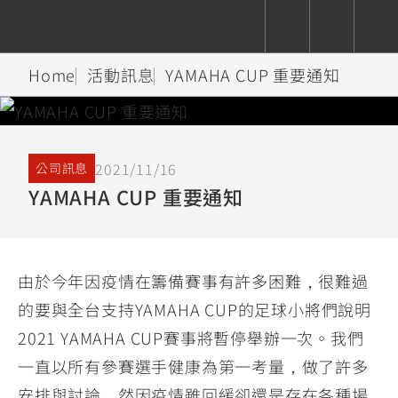
Home
活動訊息
YAMAHA CUP 重要通知
CUXiE
追蹤愛車
依風格
依風格
依排氣量
依排氣量
2.5 kw
Super
Hyper
Sport
2021/11/16
公司訊息
Premium
Sport
Fashion
Adventure
Family
Sport
Naked
Heritage
YAMAHA CUP 重要通知
YZF-R9
TMAX
CYGNUS
MT-
Limi
MT-
BW'S
XSR
AXIS
我的愛車
瀏覽紀錄
XR
09
09
700
Z /
550+
550+
125
125
Y-
Zii
150
550+
550+
由於今年因疫情在籌備賽事有許多困難，很難過
AMT
125
的要與全台支持YAMAHA CUP的足球小將們說明
YZF-R7
XMAX
Vinoora
PW50
550+
2021 YAMAHA CUP賽事將暫停舉辦一次。我們
CYGNUS
XSR
251~549
550+
125
50
X
155
JOG
一直以所有參賽選手健康為第一考量，做了許多
MT-
MT-
125
150
125
安排與討論，然因疫情雖回緩卻還是存在各種場