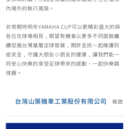
YZF-R3
NMAX
07
07
內場外的執行風險。
Y-
251~549
150
550+
FORCE
FZ-X
AMT
非常期待明年YAMAHA CUP可以更精彩盛大的與
2.0
150
550+
各位在球場相見，期望有機會以更多不同面貌繼
YZF-R15
AUGUR
150
續促進台灣基層足球發展，期許全民一起維護防
150
150
MT-
MT-
疫安全，守護大朋友小朋友的健康，讓我們能一
RS NEO
03
15
同安心快樂的享受足球帶來的感動、一起快樂踢
125
251~549
150
球趣。
台灣山葉機車工業股份有限公司
敬啟