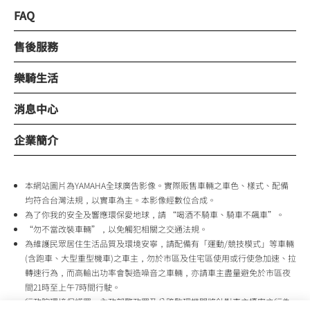
FAQ
售後服務
樂騎生活
消息中心
企業簡介
本網站圖片為YAMAHA全球廣告影像。實際販售車輛之車色、樣式、配備
均符合台灣法規，以實車為主。本影像經數位合成。
為了你我的安全及響應環保愛地球，請 “喝酒不騎車、騎車不飆車”。
“勿不當改裝車輛”，以免觸犯相關之交通法規。
為維護民眾居住生活品質及環境安寧，請配備有「運動/競技模式」等車輛
(含跑車、大型重型機車)之車主，勿於市區及住宅區使用或行使急加速、拉
轉速行為，而高輸出功率會製造噪音之車輛，亦請車主盡量避免於市區夜
間21時至上午7時間行駛。
行政院環境保護署、內政部警政署及公路監理機關將針對車主擾寧之行為