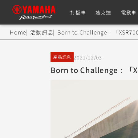
打檔車
速克達
電動車
Home
活動訊息
Born to Challenge：「XSR
追蹤愛車
2021/12/03
產品訊息
Premium
Super Sport
Born to Challenge
TMAX
YZF-R9
CY
550+
550+
XMAX
YZF-R7
CY
251~549
550+