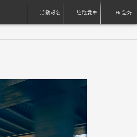
活動報名
追蹤愛車
Hi 您好
ure
Sport Heritage
Family
S
XSR 700
AXIS Z / Zii
550+
125
0
XSR 155
JOG
150
125