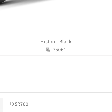
Historic Black
黑 I75061
「XSR700」