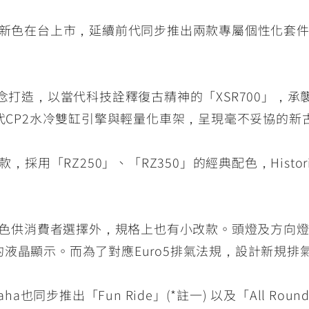
2年式改款新色在台上市，延續前代同步推出兩款專屬個性化
-ster」概念打造，以當代科技詮釋復古精神的「XSR700」，
世代CP2水冷雙缸引擎與輕量化車架，呈現毫不妥協的新
用「RZ250」、「RZ350」的經典配色，Historic W
新配色供消費者選擇外，規格上也有小改款。頭燈及方向燈
液晶顯示。而為了對應Euro5排氣法規，設計新規排
a也同步推出「Fun Ride」(*註一) 以及「All Rou