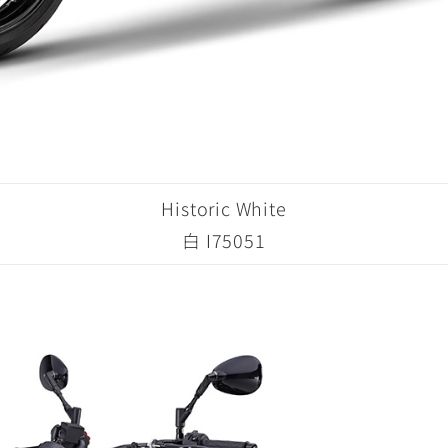
Historic White
白 I75051