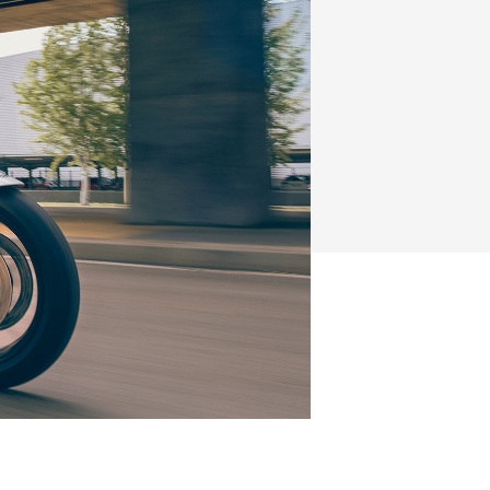
FZ-X
150