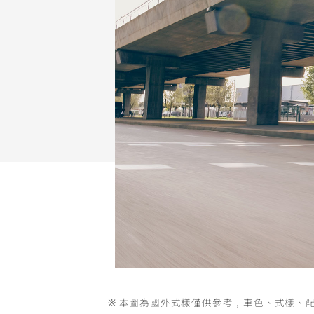
NMAX
YZF-R3
FO
150
251~549
AUGUR
YZF-R15
150
150
※ 本圖為國外式樣僅供參考，車色、式樣、