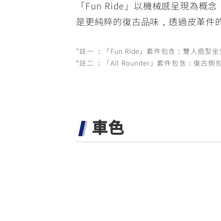
「Fun Ride」以機械感呈現為概念
是更純粹的復古品味，透過皮革件
*註一 ：「Fun Ride」套件包含：雙人
*註二 ：「All Rounder」套件包含：復
車色