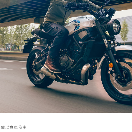
RCE 2.0
MT-03
MT-15
150
251~549
150
RS NEO
125
配備以實車為主