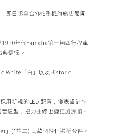
套件，即日起全台YMS重機旗艦店展開
承襲1970年代Yamaha第一輛四行程車
古典情懷。
hite「白」以及Historic
採用新規的LED 配置，儀表設計在
氣管造型，扭力曲線也變更加滑順。
nder」(*註二) 兩款個性化選配套件。