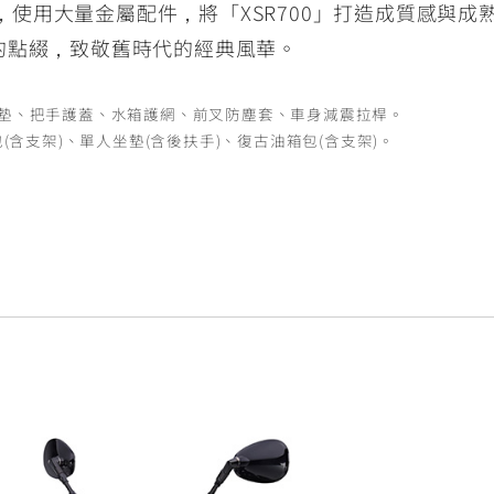
，使用大量金屬配件，將「XSR700」打造成質感與成熟的
的點綴，致敬舊時代的經典風華。
造型坐墊、把手護蓋、水箱護網、前叉防塵套、車身減震拉桿。
古側包(含支架)、單人坐墊(含後扶手)、復古油箱包(含支架)。