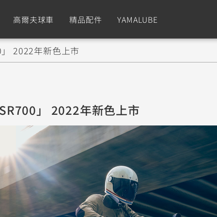
高爾夫球車
精品配件
YAMALUBE
700」 2022年新色上市
依風格
依風格
依排氣量
依排氣量
CUXiE
2.5 kw
Sport
Hyper Naked
Fashion
Advent
：「XSR700」 2022年新色上市
GNUS XR
MT-09 Y-AMT
Limi
MT-09
BW'
我的愛車
瀏覽紀錄
150
550+
125
550+
125
GNUS X
MT-07 Y-AMT
Vinoora
MT-07
PW5
125
550+
125
550+
50