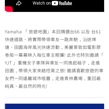
YZF-R3
NMAX
07
07
Y-
251~549
150
550+
FORCE
FZ-X
AMT
2.0
150
550+
YZF-R15
AUGUR
Yamaha 「 旅遊地圖」本回精選台66 以及 台61
150
150
150
快速道路、將實際帶領車友一路奔馳，沿途埤
MT-
MT-
塘、田園海岸風光快速流動，美麗景致如電影膠
RS NEO
03
15
卷般一幕幕映入每位車主眼簾! 此外也特別邀請「
125
251~549
150
YJT 」重機女子車隊與車友一同挽起袖子，走進
田園，帶領大家來趟焢窯之旅! 邀請喜歡旅遊的車
友們一同遠離城市喧囂，走進青林農場，重回最
純真、最自然的時光!