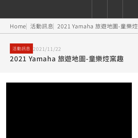
Home
活動訊息
2021 Yamaha 旅遊地圖-童樂
CUXiE
追蹤愛車
依風格
依風格
依排氣量
依排氣量
2.5 kw
2021/11/22
活動訊息
Super
Hyper
Sport
2021 Yamaha 旅遊地圖-童樂焢窯趣
Premium
Sport
Fashion
Adventure
Family
Sport
Naked
Heritage
YZF-R9
TMAX
CYGNUS
MT-
Limi
MT-
BW'S
XSR
AXIS
我的愛車
瀏覽紀錄
XR
09
09
700
Z /
550+
550+
125
125
Y-
Zii
150
550+
550+
AMT
125
YZF-R7
XMAX
Vinoora
PW50
550+
CYGNUS
XSR
251~549
550+
125
50
X
155
JOG
MT-
MT-
125
150
125