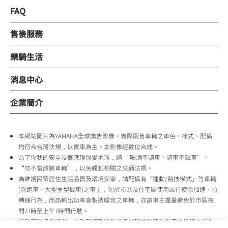
FAQ
售後服務
樂騎生活
消息中心
企業簡介
本網站圖片為YAMAHA全球廣告影像。實際販售車輛之車色、樣式、配備
均符合台灣法規，以實車為主。本影像經數位合成。
為了你我的安全及響應環保愛地球，請 “喝酒不騎車、騎車不飆車”。
“勿不當改裝車輛”，以免觸犯相關之交通法規。
為維護民眾居住生活品質及環境安寧，請配備有「運動/競技模式」等車輛
(含跑車、大型重型機車)之車主，勿於市區及住宅區使用或行使急加速、拉
轉速行為，而高輸出功率會製造噪音之車輛，亦請車主盡量避免於市區夜
間21時至上午7時間行駛。
行政院環境保護署、內政部警政署及公路監理機關將針對車主擾寧之行為