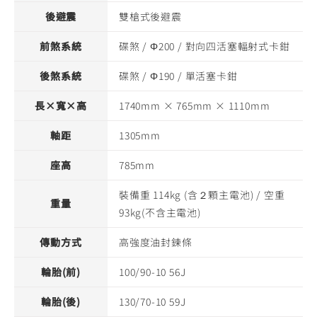
後避震
雙槍式後避震
前煞系統
碟煞 / Φ200 / 對向四活塞輻射式卡鉗
後煞系統
碟煞 / Φ190 / 單活塞卡鉗
長×寬×高
1740mm × 765mm × 1110mm
軸距
1305mm
座高
785mm
裝備重 114kg (含２顆主電池) / 空重
重量
93kg(不含主電池)
傳動方式
高強度油封鍊條
輪胎(前)
100/90-10 56J
輪胎(後)
130/70-10 59J