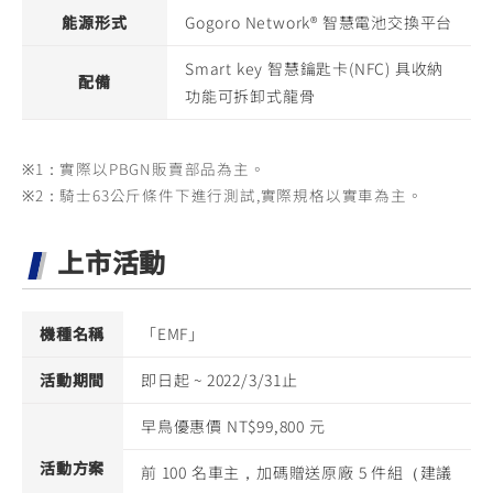
能源形式
Gogoro Network® 智慧電池交換平台
Smart key 智慧鑰匙卡(NFC) 具收納
配備
功能可拆卸式龍骨
※1：實際以PBGN販賣部品為主。
※2：騎士63公斤條件下進行測試,實際規格以實車為主。
上市活動
機種名稱
「EMF」
活動期間
即日起 ~ 2022/3/31止
早鳥優惠價 NT$99,800 元
活動方案
前 100 名車主，加碼贈送原廠 5 件組（建議