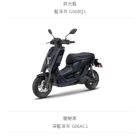
寂光藍
藍深灰 G06BQ1
闇馳黑
深藍深灰 G06AC1