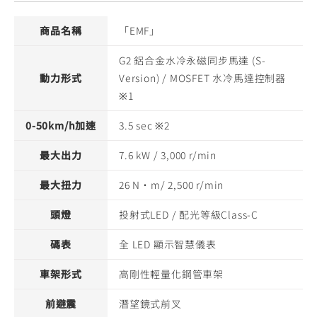
商品名稱
「EMF」
G2 鋁合金水冷永磁同步馬達 (S-
動力形式
Version) / MOSFET 水冷馬達控制器
※1
0-50km/h加速
3.5 sec ※2
最大出力
7.6 kW / 3,000 r/min
最大扭力
26 N·m/ 2,500 r/min
頭燈
投射式LED / 配光等級Class-C
碼表
全 LED 顯示智慧儀表
車架形式
高剛性輕量化鋼管車架
前避震
潛望鏡式前叉