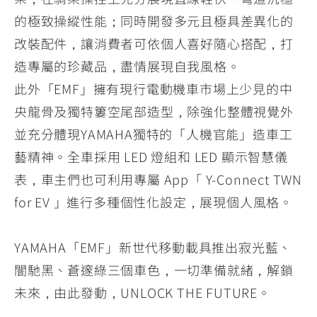
的極致操縱性能；同時開發多元且極具差異化的
改裝配件，讓消費者可依個人喜好隨心搭配，打
造專屬的珍藏品，盡情展現自我風格。
此外「EMF」擁有現行電動機車市場上少見的中
央龍骨及獨特簍空尾部造型，除強化整體視覺外
並充分體現YAMAHA獨特的「人機官能」造車工
藝精神。全車採用 LED 燈組和 LED 顯示智慧儀
表，車主們也可利用專屬 App「 Y-Connect TWN
for EV 」進行多種個性化設定，展現個人風格。
YAMAHA「EMF」新世代移動載具推出寂光藍、
闇馳黑、蒼邃綠三個車色，一切準備就緒，解鎖
未來，由此發動，UNLOCK THE FUTURE。