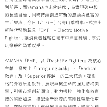
YZF-R3
NMAX
07
07
列前茅，而Yamaha也未曾缺席，為實現碳中和
Y-
251~549
150
550+
的長遠目標，同時持續創造嶄新的感動與豐富的
FORCE
FZ-X
AMT
生活樂趣，今日 1/19 (三) 台灣山葉機車正式推出
2.0
150
550+
YZF-R15
AUGUR
新時代移動載具「EMF」– Electro Motive
150
150
150
Fighter，讓消費者輕鬆在城市中肆意馳騁，享受
MT-
MT-
玩樂般的騎乘感受。
RS NEO
03
15
125
251~549
150
YAMAHA「EMF」以『Dash! EV Fighter』為核心
主軸，發展出「Intriguing 玩味」、「Radical
激進」及「Superior 優越」的三大概念。獨樹一
格的外觀原創設計，展現無機生命的強勁結構美
學，引領市場創新潮流；動力操控上強化高效直
接的瞬間加速，搭配全新開發的高剛性輕量化車
架，在騎乘操控上充分展現直線輕快、彎道沉穩