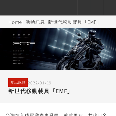
Home
活動訊息
新世代移動載具「EMF」
CUXiE
追蹤愛車
依風格
依風格
依排氣量
依排氣量
2.5 kw
Super
Hyper
Sport
Premium
Sport
Fashion
Adventure
Family
Sport
Naked
Heritage
YZF-R9
TMAX
CYGNUS
MT-
Limi
MT-
BW'S
XSR
AXIS
我的愛車
瀏覽紀錄
XR
09
09
700
Z /
550+
550+
125
125
Y-
Zii
150
550+
550+
2022/01/19
產品訊息
AMT
125
新世代移動載具「EMF」
YZF-R7
XMAX
Vinoora
PW50
550+
CYGNUS
XSR
251~549
550+
125
50
X
155
JOG
MT-
MT-
125
150
125
台灣在全球電動機車發展上的成果有目共睹且名