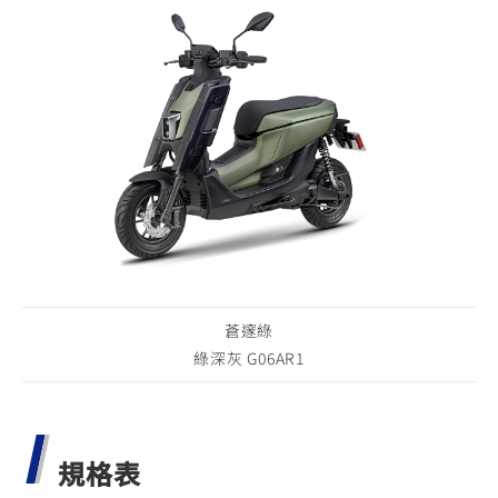
蒼邃綠
綠深灰 G06AR1
規格表