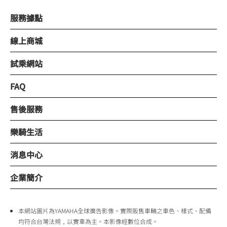
服務據點
線上商城
試乘網站
FAQ
售後服務
樂騎生活
消息中心
企業簡介
本網站圖片為YAMAHA全球廣告影像。實際販售車輛之車色、樣式、配備
均符合台灣法規，以實車為主。本影像經數位合成。