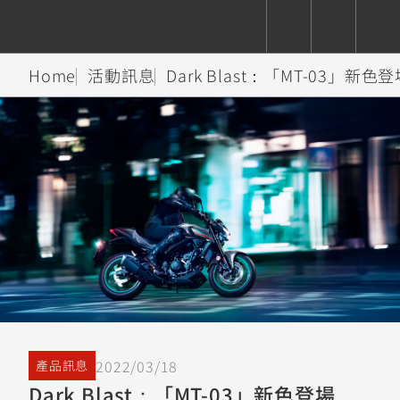
Home
活動訊息
Dark Blast：「MT-03」新色
CUXiE
追蹤愛車
依風格
依風格
依排氣量
依排氣量
2.5 kw
Super
Hyper
Sport
Premium
Sport
Fashion
Adventure
Family
Sport
Naked
Heritage
YZF-R9
TMAX
CYGNUS
MT-
Limi
MT-
BW'S
XSR
AXIS
我的愛車
瀏覽紀錄
XR
09
09
700
Z /
550+
550+
125
125
Y-
Zii
150
550+
550+
AMT
125
YZF-R7
XMAX
Vinoora
PW50
550+
CYGNUS
XSR
251~549
550+
125
50
X
155
JOG
2022/03/18
產品訊息
MT-
MT-
Dark Blast：「MT-03」新色登場
125
150
125