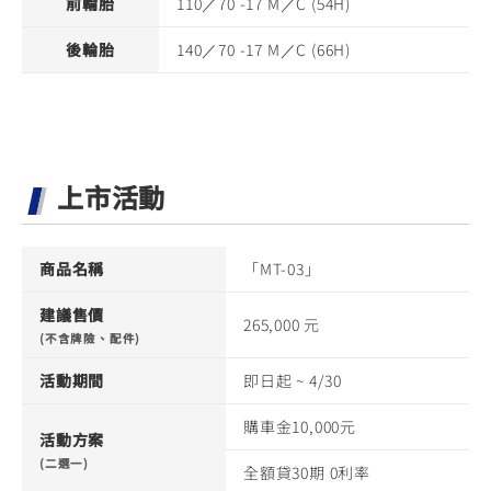
前輪胎
110／70 -17 M／C (54H)
後輪胎
140／70 -17 M／C (66H)
上市活動
商品名稱
「MT-03」
建議售價
265,000 元
(不含牌險、配件)
活動期間
即日起 ~ 4/30
購車金10,000元
活動方案
(二選一)
全額貸30期 0利率