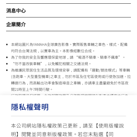
消息中心
企業簡介
本網站圖片為YAMAHA全球廣告影像。實際販售車輛之車色、樣式、配備
均符合台灣法規，以實車為主。本影像經數位合成。
為了你我的安全及響應環保愛地球，請 “喝酒不騎車、騎車不飆車”。
“勿不當改裝車輛”，以免觸犯相關之交通法規。
為維護民眾居住生活品質及環境安寧，請配備有「運動/競技模式」等車輛
(含跑車、大型重型機車)之車主，勿於市區及住宅區使用或行使急加速、拉
轉速行為，而高輸出功率會製造噪音之車輛，亦請車主盡量避免於市區夜
間21時至上午7時間行駛。
行政院環境保護署、內政部警政署及公路監理機關將針對車主擾寧之行為
及製造噪音之車輛加強取締，以維護民眾生活安寧。
隱私權聲明
台灣山葉機車 關心您
本公司網站隱私權政策己更新，請至【
使用版權說
使用版權說明
隱私權政策
交通安全入口網
明
】閱覽並同意新版權政策。
若您末點選【同