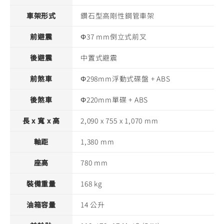
車架形式
鑽石型高剛性鋼管車架
前避震
Φ37 mm倒立式前叉
後避震
中置式避震
前煞車
Φ298mm浮動式碟盤 + ABS
後煞車
Φ220mm單碟 + ABS
長 x 寬 x 高
2,090 x 755 x 1,070 mm
軸距
1,380 mm
座高
780 mm
裝備重量
168 kg
油箱容量
14 公升