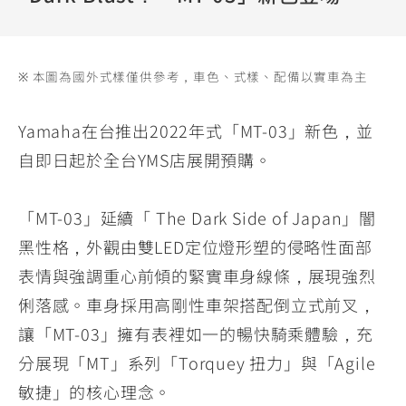
YZF-R3
NMAX
07
07
Y-
251~549
150
550+
FORCE
FZ-X
AMT
※ 本圖為國外式樣僅供參考，車色、式樣、配備以實車為主
2.0
150
550+
YZF-R15
AUGUR
150
Yamaha在台推出2022年式「MT-03」新色，並
150
150
自即日起於全台YMS店展開預購。
MT-
MT-
RS NEO
03
15
「MT-03」延續「 The Dark Side of Japan」闇
125
251~549
150
黑性格，外觀由雙LED定位燈形塑的侵略性面部
表情與強調重心前傾的緊實車身線條，展現強烈
俐落感。車身採用高剛性車架搭配倒立式前叉，
讓「MT-03」擁有表裡如一的暢快騎乘體驗，充
分展現「MT」系列「Torquey 扭力」與「Agile
敏捷」的核心理念。