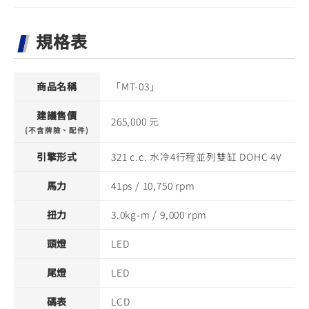
規格表
商品名稱
「MT-03」
建議售價
265,000 元
(不含牌險、配件)
引擎形式
321 c.c. 水冷4行程並列雙缸 DOHC 4V
馬力
41ps / 10,750 rpm
扭力
3.0kg-m / 9,000 rpm
頭燈
LED
尾燈
LED
碼表
LCD