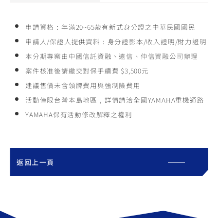
申請資格：年滿20~65歲有新式身分證之中華民國國民
申請人/保證人提供資料：身分證影本/收入證明/財力證明
本分期專案由中國信託資融、遠信、仲信資融公司辦理
案件核准後請繳交對保手續費 $3,500元
建議售價未含領牌費用與強制險費用
活動僅限台灣本島地區，詳情請洽全國YAMAHA重機通路
YAMAHA保有活動修改解釋之權利
返回上一頁