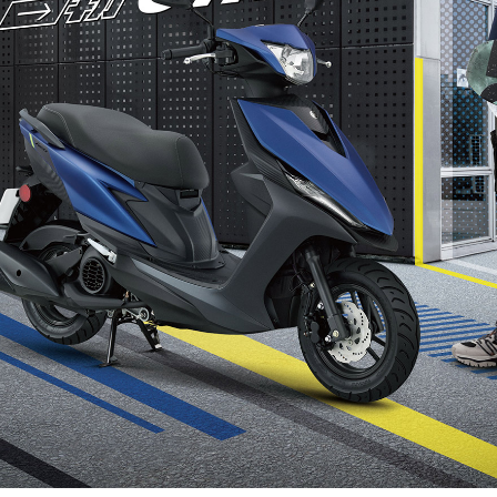
RCE 2.0
MT-03
MT-15
150
251~549
150
RS NEO
125