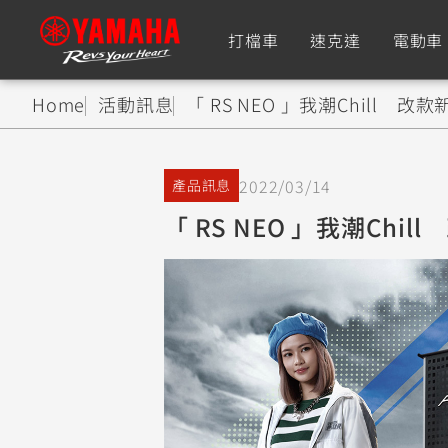
打檔車
速克達
電動車
Home
活動訊息
「 RS NEO 」我潮Chill 
追蹤愛車
2022/03/14
產品訊息
Premium
Super Sport
「 RS NEO 」我潮Chi
TMAX
YZF-R9
CY
550+
550+
XMAX
YZF-R7
CY
251~549
550+