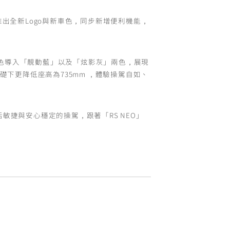
」，推出全新Logo與新車色，同步新增便利機能，
車色導入「靚動藍」以及「炫影灰」兩色，展現
基礎下更降低座高為735mm ，體驗操駕自如、
活敏捷與安心穩定的操駕，跟著「RS NEO」