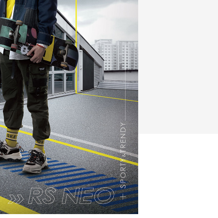
FZ-X
150