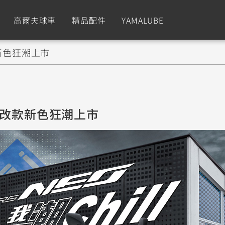
高爾夫球車
精品配件
YAMALUBE
改款新色狂潮上市
依風格
依風格
依排氣量
依排氣量
CUXiE
2.5 kw
Sport
Hyper Naked
Fashion
Advent
ll 改款新色狂潮上市
GNUS XR
MT-09 Y-AMT
Limi
MT-09
BW'
我的愛車
瀏覽紀錄
150
550+
125
550+
125
GNUS X
MT-07 Y-AMT
Vinoora
MT-07
PW5
125
550+
125
550+
50