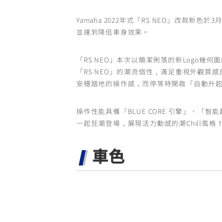
Yamaha 2022年式「RS NEO」改款
並達到降低車身效果。
「RS NEO」本次以簡潔俐落的新Logo
「RS NEO」的潮流個性，滿足重視外觀質感
安穩踏地的操作感，而停等時開啟「自動升
操作性能具備「BLUE CORE 引擎」、「
一起狂潮登場，展現活力動感的潮Chill風格
車色