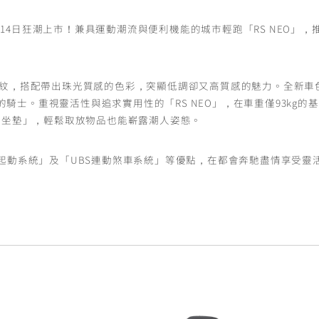
新色於3月14日狂潮上市！兼具運動潮流與便利機能的城市輕跑「RS NEO
幾何圖紋，搭配帶出珠光質感的色彩，突顯低調卻又高質感的魅力。全新
的騎士。重視靈活性與追求實用性的「RS NEO」，在車重僅93kg的
起坐墊」，輕鬆取放物品也能嶄露潮人姿態。
智能起動系統」及「UBS連動煞車系統」等優點，在都會奔馳盡情享受靈
！