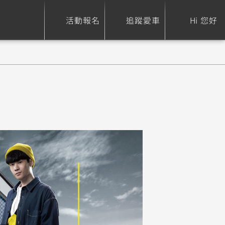
活動報名
追蹤愛車
Hi 您好
ure
Sport Heritage
Family
S
XSR 700
AXIS Z / Zii
550+
125
0
XSR 155
JOG
150
125