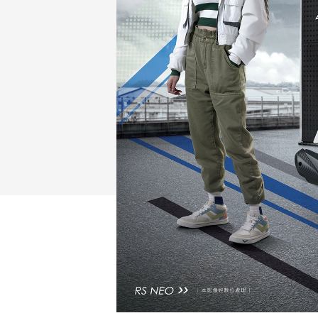
NMAX
YZF-R3
FO
150
251~549
AUGUR
YZF-R15
150
150