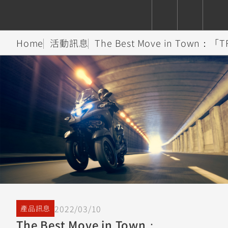
Home
活動訊息
The Best Move in Town：「
CUXiE
追蹤愛車
依風格
依風格
依排氣量
依排氣量
2.5 kw
Super
Hyper
Sport
Premium
Sport
Fashion
Adventure
Family
Sport
Naked
Heritage
YZF-R9
TMAX
CYGNUS
MT-
Limi
MT-
BW'S
XSR
AXIS
我的愛車
瀏覽紀錄
XR
09
09
700
Z /
550+
550+
125
125
Y-
Zii
150
550+
550+
AMT
125
YZF-R7
XMAX
Vinoora
PW50
550+
CYGNUS
XSR
251~549
550+
125
50
X
155
JOG
2022/03/10
產品訊息
MT-
MT-
The Best Move in Town：
125
150
125