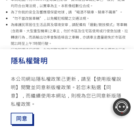
均符合台灣法規，以實車為主。本影像經數位合成。
為了你我的安全及響應環保愛地球，請 “喝酒不騎車、騎車不飆車”。
“勿不當改裝車輛”，以免觸犯相關之交通法規。
為維護民眾居住生活品質及環境安寧，請配備有「運動/競技模式」等車輛
(含跑車、大型重型機車)之車主，勿於市區及住宅區使用或行使急加速、拉
轉速行為，而高輸出功率會製造噪音之車輛，亦請車主盡量避免於市區夜
間21時至上午7時間行駛。
行政院環境保護署、內政部警政署及公路監理機關將針對車主擾寧之行為
及製造噪音之車輛加強取締，以維護民眾生活安寧。
隱私權聲明
台灣山葉機車 關心您
本公司網站隱私權政策己更新，請至【
使用版權說
使用版權說明
隱私權政策
交通安全入口網
明
】閱覽並同意新版權政策。
若您末點選【同
✉ 聯繫客服
☏ 免付費客服專線: 0800-631-680
意】，而繼續使用本網站，則視為您已同意新版隱
每週一 ~ 五 08:00~12:10 / 13:00~16:40(國定假日與公司假日除外)
© YAMAHA MOTOR TAIWAN CO., LTD. All Rights Reserved.
私權政策。
同意
最新消息
愛車配對
預約試乘
服務據點
線上商城
追蹤愛車
TOP