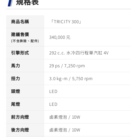
規格表
商品名稱
「TRICITY 300」
建議售價
340,000 元
(不含牌險、配件)
引擎形式
292 c.c. 水冷四行程單汽缸 4V
馬力
29 ps / 7,250 rpm
扭力
3.0 kg-m / 5,750 rpm
頭燈
LED
尾燈
LED
前方向燈
鹵素燈泡 / 10W
後方向燈
鹵素燈泡 / 10W