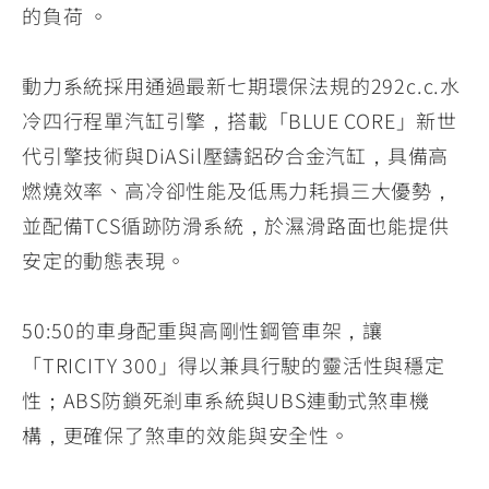
的負荷 。
動力系統採用通過最新七期環保法規的292c.c.水
冷四行程單汽缸引擎，搭載「BLUE CORE」新世
代引擎技術與DiASil壓鑄鋁矽合金汽缸，具備高
燃燒效率、高冷卻性能及低馬力耗損三大優勢，
並配備TCS循跡防滑系統，於濕滑路面也能提供
安定的動態表現。
50:50的車身配重與高剛性鋼管車架，讓
「TRICITY 300」得以兼具行駛的靈活性與穩定
性；ABS防鎖死剎車系統與UBS連動式煞車機
構，更確保了煞車的效能與安全性。