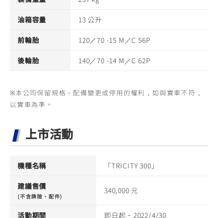
油箱容量
13 公升
前輪胎
120／70 -15 M／C 56P
後輪胎
140／70 -14 M／C 62P
※本公司保留規格、配備變更或停用的權利，如與實車不符，
以實車為準。
上市活動
機種名稱
「TRICITY 300」
建議售價
340,000 元
(不含牌險、配件)
活動期間
即日起 ~ 2022/4/30