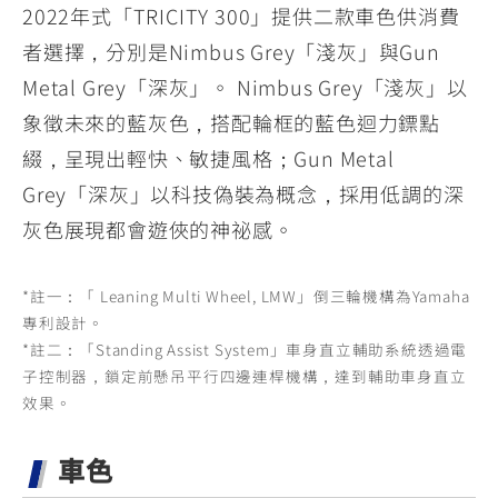
2022年式「TRICITY 300」提供二款車色供消費
者選擇，分別是Nimbus Grey「淺灰」與Gun
Metal Grey「深灰」。 Nimbus Grey「淺灰」以
象徵未來的藍灰色，搭配輪框的藍色迴力鏢點
綴，呈現出輕快、敏捷風格；Gun Metal
Grey「深灰」以科技偽裝為概念，採用低調的深
灰色展現都會遊俠的神祕感。
*註一：「 Leaning Multi Wheel, LMW」倒三輪機構為Yamaha
專利設計。
*註二：「Standing Assist System」車身直立輔助系統透過電
子控制器，鎖定前懸吊平行四邊連桿機構，達到輔助車身直立
效果。
車色