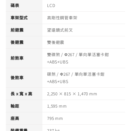
碼表
LCD
車架型式
高剛性鋼管車架
前避震
望遠鏡式前叉
後避震
雙後避震
雙碟煞 / Φ267 / 單向單活塞卡鉗
前煞車
+ABS+UBS
碟煞 / Φ267 / 單向單活塞卡鉗
後煞車
+ABS+UBS
長 x 寬 x 高
2,250 × 815 × 1,470 mm
軸距
1,595 mm
座高
795 mm
裝備重量
237 kg