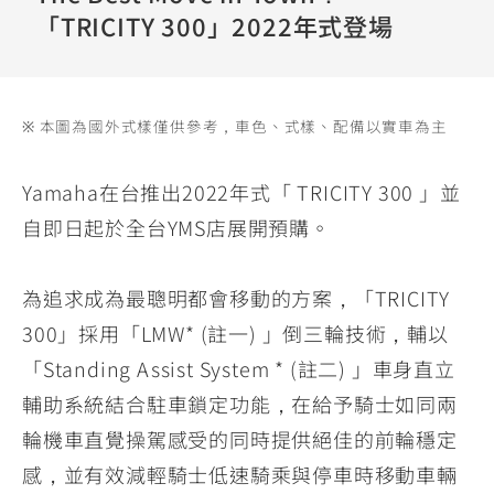
YZF-R3
NMAX
07
07
「TRICITY 300」2022年式登場
Y-
251~549
150
550+
FORCE
FZ-X
AMT
2.0
150
550+
※ 本圖為國外式樣僅供參考，車色、式樣、配備以實車為主
YZF-R15
AUGUR
150
150
150
Yamaha在台推出2022年式「 TRICITY 300 」並
MT-
MT-
自即日起於全台YMS店展開預購。
RS NEO
03
15
125
251~549
150
為追求成為最聰明都會移動的方案，「TRICITY
300」採用「LMW* (註一) 」倒三輪技術，輔以
「Standing Assist System * (註二) 」車身直立
輔助系統結合駐車鎖定功能，在給予騎士如同兩
輪機車直覺操駕感受的同時提供絕佳的前輪穩定
感，並有效減輕騎士低速騎乘與停車時移動車輛