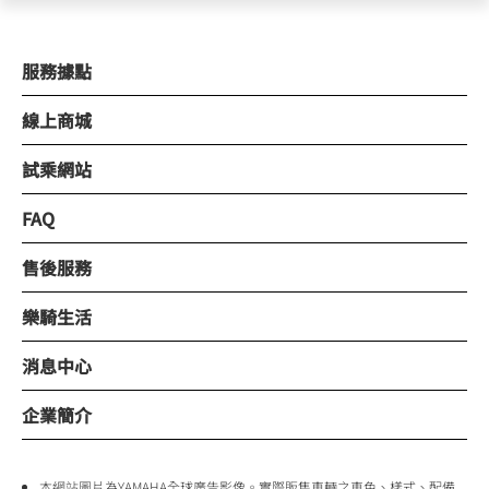
服務據點
線上商城
試乘網站
FAQ
售後服務
樂騎生活
消息中心
企業簡介
本網站圖片為YAMAHA全球廣告影像。實際販售車輛之車色、樣式、配備