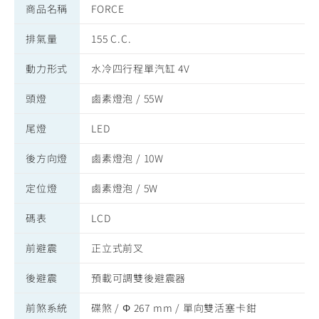
商品名稱
FORCE
排氣量
155 C.C.
動力形式
水冷四行程單汽缸 4V
頭燈
鹵素燈泡 / 55W
尾燈
LED
後方向燈
鹵素燈泡 / 10W
定位燈
鹵素燈泡 / 5W
碼表
LCD
前避震
正立式前叉
後避震
預載可調雙後避震器
前煞系統
碟煞 / Φ 267 mm / 單向雙活塞卡鉗