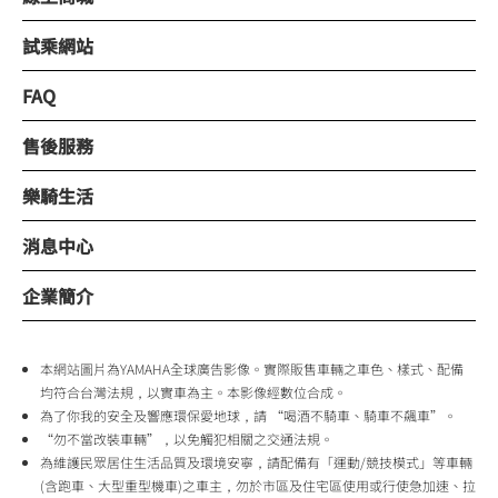
試乘網站
FAQ
售後服務
樂騎生活
消息中心
企業簡介
本網站圖片為YAMAHA全球廣告影像。實際販售車輛之車色、樣式、配備
均符合台灣法規，以實車為主。本影像經數位合成。
為了你我的安全及響應環保愛地球，請 “喝酒不騎車、騎車不飆車”。
“勿不當改裝車輛”，以免觸犯相關之交通法規。
為維護民眾居住生活品質及環境安寧，請配備有「運動/競技模式」等車輛
(含跑車、大型重型機車)之車主，勿於市區及住宅區使用或行使急加速、拉