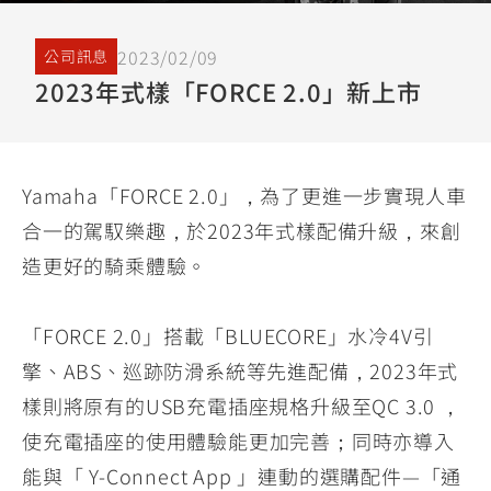
YZF-R3
NMAX
07
07
Y-
251~549
150
550+
2023/02/09
公司訊息
FORCE
FZ-X
AMT
2023年式樣「FORCE 2.0」新上市
2.0
150
550+
YZF-R15
AUGUR
150
150
150
Yamaha「FORCE 2.0」，為了更進一步實現人車
MT-
MT-
RS NEO
合一的駕馭樂趣，於2023年式樣配備升級，來創
03
15
125
造更好的騎乘體驗。
251~549
150
「FORCE 2.0」搭載「BLUECORE」水冷4V引
擎、ABS、巡跡防滑系統等先進配備，2023年式
樣則將原有的USB充電插座規格升級至QC 3.0 ，
使充電插座的使用體驗能更加完善；同時亦導入
能與「 Y-Connect App 」連動的選購配件—「通