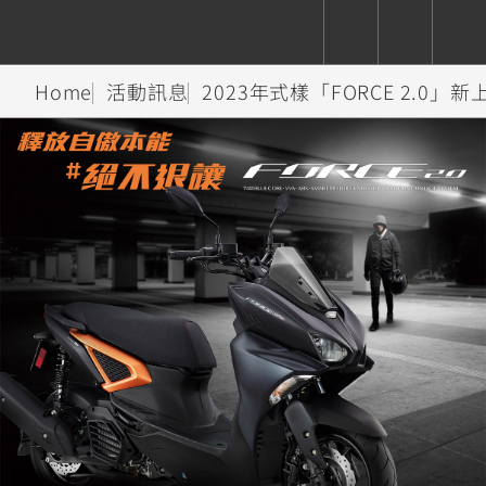
Home
活動訊息
2023年式樣「FORCE 2.0」新
CUXiE
追蹤愛車
依風格
依風格
依排氣量
依排氣量
2.5 kw
Super
Hyper
Sport
Premium
Sport
Fashion
Adventure
Family
Sport
Naked
Heritage
YZF-R9
TMAX
CYGNUS
MT-
Limi
MT-
BW'S
XSR
AXIS
我的愛車
瀏覽紀錄
XR
09
09
700
Z /
550+
550+
125
125
Y-
Zii
150
550+
550+
AMT
125
YZF-R7
XMAX
Vinoora
PW50
550+
CYGNUS
XSR
251~549
550+
125
50
X
155
JOG
MT-
MT-
125
150
125