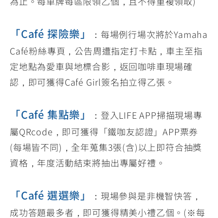
為止。每車牌每區限領乙個，且不得重複領取)
「Café 探險樂」
：每場例行場次將於Yamaha
Café粉絲專頁，公告周遭指定打卡點，車主至指
定地點為愛車與地標合影，返回咖啡車現場確
認，即可獲得Café Girl簽名拍立得乙張。
「Café 集點樂」
：登入LIFE APP掃描現場專
屬QRcode，即可獲得「鐵咖友認證」APP票券
(每場皆不同)，全年蒐集3張(含)以上即符合抽獎
資格，年度活動結束將抽出專屬好禮。
「Café 選選樂」
：現場參與是非機智快答，
成功答題最多者，即可獲得精美小禮乙個。(※每