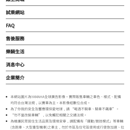
試乘網站
FAQ
售後服務
樂騎生活
消息中心
企業簡介
本網站圖片為YAMAHA全球廣告影像。實際販售車輛之車色、樣式、配備
均符合台灣法規，以實車為主。本影像經數位合成。
為了你我的安全及響應環保愛地球，請 “喝酒不騎車、騎車不飆車”。
“勿不當改裝車輛”，以免觸犯相關之交通法規。
為維護民眾居住生活品質及環境安寧，請配備有「運動/競技模式」等車輛
(含跑車、大型重型機車)之車主，勿於市區及住宅區使用或行使急加速、拉