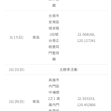
園
台南市
安南區
城安路
160號
23.068166,
9/17(日)
南區
台南正
120.127241
統鹿耳
門聖母
廟
10/15(日)
主題季活動
高雄市
內門區
中埔頭
2之1 高
22.925103,
10/29(日)
南區
雄內門
120.452666
紫雲宮