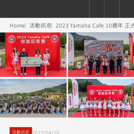
Home
活動訊息
2023 Yamaha Cafe 10週年
CUXiE
追蹤愛車
依風格
依風格
依排氣量
依排氣量
2.5 kw
Super
Hyper
Sport
Premium
Sport
Fashion
Adventure
Family
Sport
Naked
Heritage
YZF-R9
TMAX
CYGNUS
MT-
Limi
MT-
BW'S
XSR
AXIS
我的愛車
瀏覽紀錄
XR
09
09
700
Z /
550+
550+
125
125
Y-
Zii
150
550+
550+
AMT
125
YZF-R7
XMAX
Vinoora
PW50
550+
CYGNUS
XSR
251~549
550+
125
50
X
155
JOG
MT-
MT-
125
150
125
2023/04/10
活動訊息