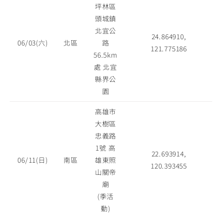
坪林區
頭城鎮
北宜公
24.864910,
06/03(六)
北區
路
121.775186
56.5km
處 北宜
縣界公
園
高雄市
大樹區
忠義路
1號 高
22.693914,
06/11(日)
南區
雄東照
120.393455
山關帝
廟
(季活
動)