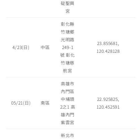
碇聖興
宮
彰化縣
竹塘鄉
光明路
23.855681,
4/23(日)
中區
249-1
120.428128
號 彰化
竹塘慈
航宮
高雄市
內門區
中埔頭
22.925825,
05/21(日)
南區
2之1 高
120.452591
雄內門
紫雲宮
新北市