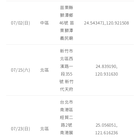
苗栗縣
獅潭鄉
07/02(日)
中區
46號 苗
24.543471,120.921508
栗獅潭
義民廟
新竹市
北區西
濱路一
24.839190,
07/15(六)
北區
段355
120.931630
號 新竹
代天府
台北市
南港區
經貿二
路2號
25.056051,
07/23(日)
北區
南港展
121.616236