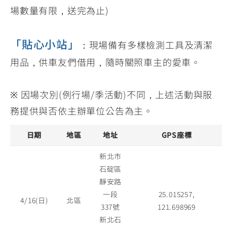
場數量有限，送完為止)
「貼心小站」
：現場備有多樣檢測工具及清潔
用品，供車友們借用，隨時關照車主的愛車。
※ 因場次別(例行場/季活動)不同，上述活動與服
務提供與否依主辦單位公告為主。
日期
地區
地址
GPS座標
新北市
石碇區
靜安路
一段
25.015257,
4/16(日)
北區
337號
121.698969
新北石