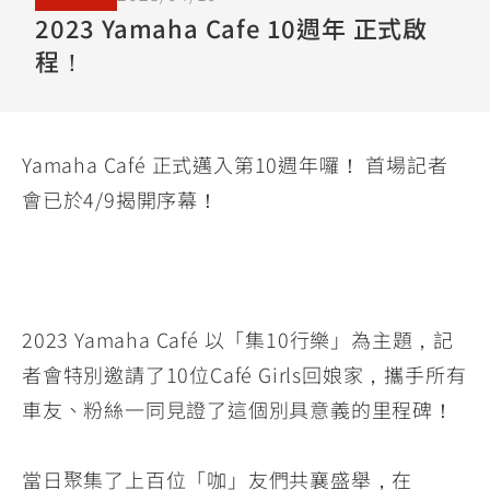
YZF-R3
NMAX
07
07
2023 Yamaha Cafe 10週年 正式啟
Y-
251~549
150
550+
程！
FORCE
FZ-X
AMT
2.0
150
550+
YZF-R15
AUGUR
150
Yamaha Café 正式邁入第10週年囉！ 首場記者
150
150
會已於4/9揭開序幕！
MT-
MT-
RS NEO
03
15
125
251~549
150
2023 Yamaha Café 以「集10行樂」為主題，記
者會特別邀請了10位Café Girls回娘家，攜手所有
車友、粉絲一同見證了這個別具意義的里程碑！
當日聚集了上百位「咖」友們共襄盛舉，在