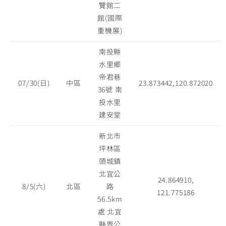
覽館二
館(國際
重機展)
南投縣
水里鄉
帝君巷
07/30(日)
中區
23.873442,120.872020
36號 南
投水里
建安堂
新北市
坪林區
頭城鎮
北宜公
24.864910,
8/5(六)
北區
路
121.775186
56.5km
處 北宜
縣界公