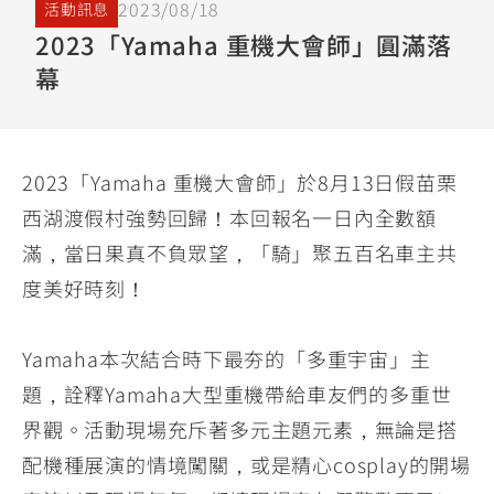
2023/08/18
活動訊息
YZF-R3
NMAX
07
07
2023「Yamaha 重機大會師」圓滿落
Y-
251~549
150
550+
幕
FORCE
FZ-X
AMT
2.0
150
550+
YZF-R15
AUGUR
150
150
150
2023「Yamaha 重機大會師」於8月13日假苗栗
MT-
MT-
西湖渡假村強勢回歸！本回報名一日內全數額
RS NEO
03
15
滿，當日果真不負眾望，「騎」聚五百名車主共
125
251~549
150
度美好時刻！
Yamaha本次結合時下最夯的「多重宇宙」主
題，詮釋Yamaha大型重機帶給車友們的多重世
界觀。活動現場充斥著多元主題元素，無論是搭
配機種展演的情境闖關，或是精心cosplay的開場