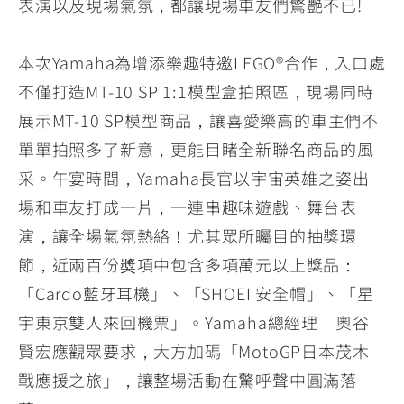
表演以及現場氣氛，都讓現場車友們驚艷不已!
本次Yamaha為增添樂趣特邀LEGO®合作，入口處
不僅打造MT-10 SP 1:1模型盒拍照區，現場同時
展示MT-10 SP模型商品，讓喜愛樂高的車主們不
單單拍照多了新意，更能目睹全新聯名商品的風
采。午宴時間，Yamaha長官以宇宙英雄之姿出
場和車友打成一片，一連串趣味遊戲、舞台表
演，讓全場氣氛熱絡！尤其眾所矚目的抽獎環
節，近兩百份奬項中包含多項萬元以上獎品：
「Cardo藍牙耳機」、「SHOEI 安全帽」、「星
宇東京雙人來回機票」。Yamaha總經理 奧谷
賢宏應觀眾要求，大方加碼「MotoGP日本茂木
戰應援之旅」，讓整場活動在驚呼聲中圓滿落