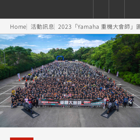
Home
活動訊息
2023「Yamaha 重機大會師
CUXiE
追蹤愛車
依風格
依風格
依排氣量
依排氣量
2.5 kw
Super
Hyper
Sport
Premium
Sport
Fashion
Adventure
Family
Sport
Naked
Heritage
YZF-R9
TMAX
CYGNUS
MT-
Limi
MT-
BW'S
XSR
AXIS
我的愛車
瀏覽紀錄
XR
09
09
700
Z /
550+
550+
125
125
Y-
Zii
150
550+
550+
AMT
125
YZF-R7
XMAX
Vinoora
PW50
550+
CYGNUS
XSR
251~549
550+
125
50
X
155
JOG
MT-
MT-
125
150
125