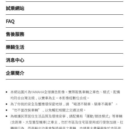
試乘網站
FAQ
售後服務
樂騎生活
消息中心
企業簡介
本網站圖片為YAMAHA全球廣告影像。實際販售車輛之車色、樣式、配備
均符合台灣法規，以實車為主。本影像經數位合成。
為了你我的安全及響應環保愛地球，請 “喝酒不騎車、騎車不飆車”。
“勿不當改裝車輛”，以免觸犯相關之交通法規。
為維護民眾居住生活品質及環境安寧，請配備有「運動/競技模式」等車輛
(含跑車、大型重型機車)之車主，勿於市區及住宅區使用或行使急加速、拉
轉速行為，而高輸出功率會製造噪音之車輛，亦請車主盡量避免於市區夜