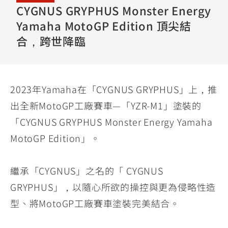
YZF-R3
NMAX
07
07
CYGNUS GRYPHUS Monster Energy
Y-
251~549
150
Yamaha MotoGP Edition 頂尖結
550+
FORCE
FZ-X
AMT
合，跨世降臨
2.0
150
550+
YZF-R15
AUGUR
150
150
150
2023年Yamaha在「CYGNUS GRYPHUS」上，推
MT-
MT-
出全新MotoGP工廠賽車—「YZR-M1」塗裝的
RS NEO
03
15
「CYGNUS GRYPHUS Monster Energy Yamaha
125
251~549
150
MotoGP Edition」。
繼承「CYGNUS」之名的「 CYGNUS
GRYPHUS」，以隨心所欲的操控與更為侵略性造
型、將MotoGP工廠賽車塗裝完美結合。