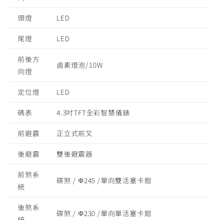
頭燈
LED
尾燈
LED
前後方
鹵素燈泡/10W
向燈
定位燈
LED
碼表
4.3吋TFT全彩智慧儀錶
前避震
正立式前叉
後避震
雙後避震器
前煞系
碟煞 / Φ245 /單向雙活塞卡鉗
統
後煞系
碟煞 / Φ230 /單向單活塞卡鉗
統