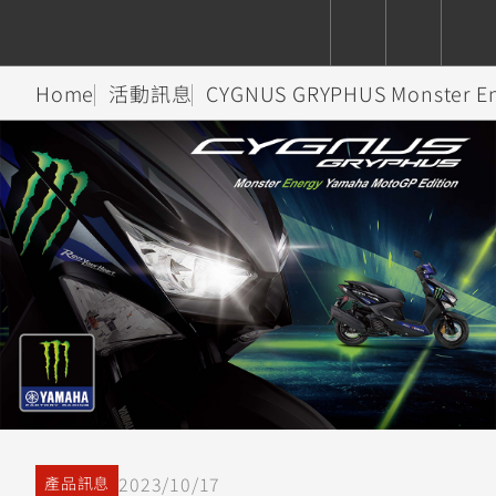
Home
活動訊息
CYGNUS GRYPHUS Monster
CUXiE
追蹤愛車
依風格
依風格
依排氣量
依排氣量
2.5 kw
Super
Hyper
Sport
Premium
Sport
Fashion
Adventure
Family
Sport
Naked
Heritage
YZF-R9
TMAX
CYGNUS
MT-
Limi
MT-
BW'S
XSR
AXIS
我的愛車
瀏覽紀錄
XR
09
09
700
Z /
550+
550+
125
125
Y-
Zii
150
550+
550+
AMT
125
YZF-R7
XMAX
Vinoora
PW50
550+
CYGNUS
XSR
251~549
550+
125
50
X
155
JOG
MT-
MT-
2023/10/17
產品訊息
125
150
125