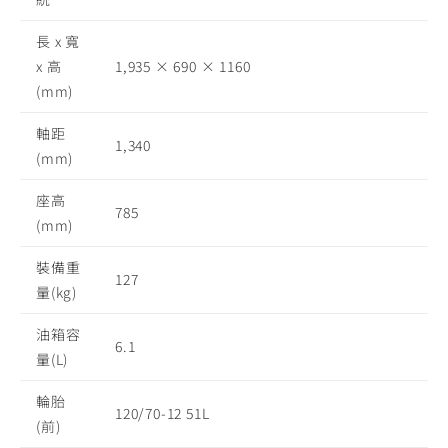
長 x 寬
x 高
1,935 × 690 × 1160
(mm)
軸距
1,340
(mm)
座高
785
(mm)
裝備重
127
量(kg)
油箱容
6.1
量(L)
輪胎
120/70-12 51L
(前)