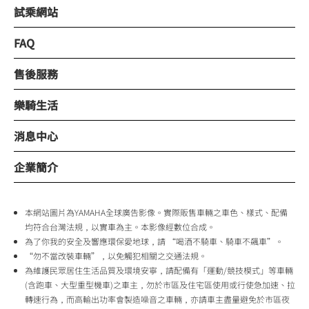
試乘網站
FAQ
售後服務
樂騎生活
消息中心
企業簡介
本網站圖片為YAMAHA全球廣告影像。實際販售車輛之車色、樣式、配備
均符合台灣法規，以實車為主。本影像經數位合成。
為了你我的安全及響應環保愛地球，請 “喝酒不騎車、騎車不飆車”。
“勿不當改裝車輛”，以免觸犯相關之交通法規。
為維護民眾居住生活品質及環境安寧，請配備有「運動/競技模式」等車輛
(含跑車、大型重型機車)之車主，勿於市區及住宅區使用或行使急加速、拉
轉速行為，而高輸出功率會製造噪音之車輛，亦請車主盡量避免於市區夜