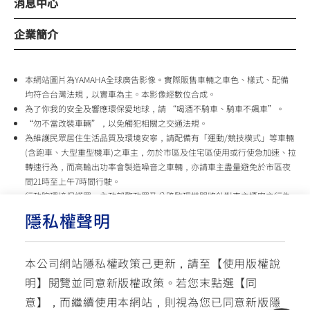
消息中心
企業簡介
本網站圖片為YAMAHA全球廣告影像。實際販售車輛之車色、樣式、配備
均符合台灣法規，以實車為主。本影像經數位合成。
為了你我的安全及響應環保愛地球，請 “喝酒不騎車、騎車不飆車”。
“勿不當改裝車輛”，以免觸犯相關之交通法規。
為維護民眾居住生活品質及環境安寧，請配備有「運動/競技模式」等車輛
(含跑車、大型重型機車)之車主，勿於市區及住宅區使用或行使急加速、拉
轉速行為，而高輸出功率會製造噪音之車輛，亦請車主盡量避免於市區夜
間21時至上午7時間行駛。
行政院環境保護署、內政部警政署及公路監理機關將針對車主擾寧之行為
及製造噪音之車輛加強取締，以維護民眾生活安寧。
隱私權聲明
台灣山葉機車 關心您
本公司網站隱私權政策己更新，請至【
使用版權說
使用版權說明
隱私權政策
交通安全入口網
明
】閱覽並同意新版權政策。
若您末點選【同
✉ 聯繫客服
☏ 免付費客服專線: 0800-631-680
意】，而繼續使用本網站，則視為您已同意新版隱
每週一 ~ 五 08:00~12:10 / 13:00~16:40(國定假日與公司假日除外)