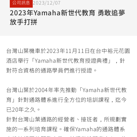
2023/12/07
公司訊息
YZF-R3
NMAX
07
07
2023年Yamaha新世代教育 勇敢追夢
Y-
251~549
150
550+
放手打拼
FORCE
FZ-X
AMT
2.0
150
550+
YZF-R15
AUGUR
150
150
150
台灣山葉機車於2023年11月11日在台中裕元花園
MT-
MT-
酒店舉行「Yamaha新世代教育授證典禮」，針
RS NEO
03
15
對符合資格的通路學員們進行授證。
125
251~549
150
台灣山葉於2004年率先推動「Yamaha新世代教
育」針對通路體系進行全方位的培訓課程，迄今
已20年之久。
針對台灣山葉通路的經營者、接班者，所規劃實
施的一系列培育課程。確保Yamaha的通路體系