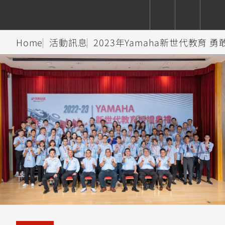
Home
活動訊息
2023年Yamaha新世代教育 
CUXiE
追蹤愛車
依風格
依風格
依排氣量
依排氣量
2.5 kw
Super
Hyper
Sport
Premium
Sport
Fashion
Adventure
Family
Sport
Naked
Heritage
YZF-R9
TMAX
CYGNUS
MT-
Limi
MT-
BW'S
XSR
AXIS
我的愛車
瀏覽紀錄
XR
09
09
700
Z /
550+
550+
125
125
Y-
Zii
150
550+
550+
AMT
125
YZF-R7
XMAX
Vinoora
PW50
550+
CYGNUS
XSR
251~549
550+
125
50
X
155
JOG
MT-
MT-
125
150
125