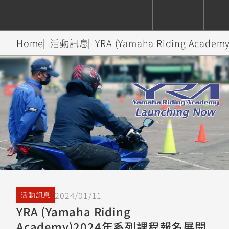
Home
活動訊息
YRA (Yamaha Riding Ac
CUXiE
追蹤愛車
依風格
依風格
依排氣量
依排氣量
2.5 kw
Super
Hyper
Sport
Premium
Sport
Fashion
Adventure
Family
Sport
Naked
Heritage
YZF-R9
TMAX
CYGNUS
MT-
Limi
MT-
BW'S
XSR
AXIS
我的愛車
瀏覽紀錄
XR
09
09
700
Z /
550+
550+
125
125
Y-
Zii
150
550+
550+
AMT
125
YZF-R7
XMAX
Vinoora
PW50
550+
CYGNUS
XSR
2024/01/11
活動訊息
251~549
550+
125
50
X
155
JOG
YRA (Yamaha Riding
MT-
MT-
Academy)2024年系列課程報名展開
125
150
125