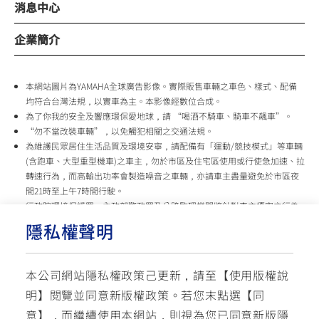
消息中心
企業簡介
本網站圖片為YAMAHA全球廣告影像。實際販售車輛之車色、樣式、配備
均符合台灣法規，以實車為主。本影像經數位合成。
為了你我的安全及響應環保愛地球，請 “喝酒不騎車、騎車不飆車”。
“勿不當改裝車輛”，以免觸犯相關之交通法規。
為維護民眾居住生活品質及環境安寧，請配備有「運動/競技模式」等車輛
(含跑車、大型重型機車)之車主，勿於市區及住宅區使用或行使急加速、拉
轉速行為，而高輸出功率會製造噪音之車輛，亦請車主盡量避免於市區夜
間21時至上午7時間行駛。
行政院環境保護署、內政部警政署及公路監理機關將針對車主擾寧之行為
及製造噪音之車輛加強取締，以維護民眾生活安寧。
隱私權聲明
台灣山葉機車 關心您
本公司網站隱私權政策己更新，請至【
使用版權說
使用版權說明
隱私權政策
交通安全入口網
明
】閱覽並同意新版權政策。
若您末點選【同
✉ 聯繫客服
☏ 免付費客服專線: 0800-631-680
意】，而繼續使用本網站，則視為您已同意新版隱
每週一 ~ 五 08:00~12:10 / 13:00~16:40(國定假日與公司假日除外)