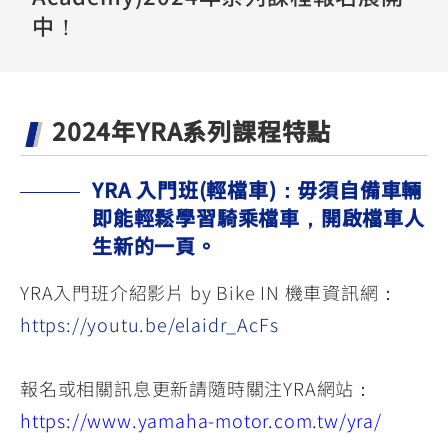
YZF-R3
NMAX
07
07
中！
Y-
251~549
150
550+
FORCE
FZ-X
AMT
2.0
150
550+
YZF-R15
AUGUR
2024年YRA系列課程特點
150
150
150
MT-
MT-
YRA 入門班(輕檔車)：毋須自備車輛
RS NEO
03
15
即能輕鬆學習騎乘檔車，開啟檔車人
125
251~549
150
生新的一頁。
YRA入門班介紹影片 by Bike IN 機車資訊網：
https://youtu.be/elaidr_AcFs
報名或相關訊息更新請隨時關注YRA網站：
https://www.yamaha-motor.com.tw/yra/