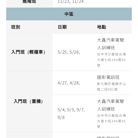
進階班
11/23, 11/24
中區
班別
日期
地點
大鑫汽車駕駛
人訓練班
入門班（輕檔車）
5/25, 5/26,
台中市沙鹿區台灣
大道七段346巷36
號
國彰駕訓班
4/27, 4/28,
彰化縣花壇鄉中山
路二段581號
入門班（重機）
大鑫汽車駕駛
人訓練班
5/4, 5/5, 9/7,
台中市沙鹿區台灣
9/8
大道七段346巷36
號