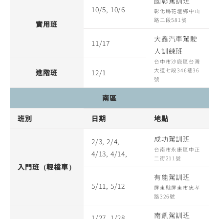
國彰駕訓班
10/5, 10/6
彰化縣花壇鄉中山
路二段581號
實用班
大鑫汽車駕駛
11/17
人訓練班
台中市沙鹿區台灣
大道七段346巷36
進階班
12/1
號
南區
班別
日期
地點
成功駕訓班
2/3, 2/4,
台南市永康區中正
4/13, 4/14,
二街211號
入門班（輕檔車）
有能駕訓班
5/11, 5/12
屏東縣屏東市忠孝
路326號
南凱駕訓班
1/27, 1/28,