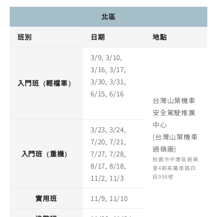
北區
班別
日期
地點
3/9, 3/10,
3/16, 3/17,
3/30, 3/31,
入門班（輕檔車）
6/15, 6/16
台灣山葉機車
安全駕駛推廣
中心
3/23, 3/24,
(台灣山葉機車
7/20, 7/21,
過嶺廠)
入門班（重機）
7/27, 7/28,
桃園市中壢區過嶺
8/17, 8/18,
里4鄰高鐵南路四
11/2, 11/3
段998號
實用班
11/9, 11/10