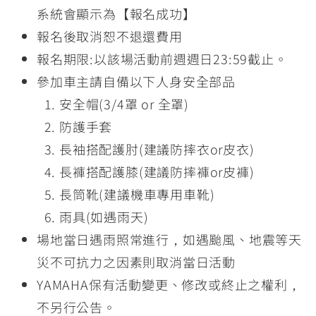
系統會顯示為【報名成功】
報名後取消恕不退還費用
報名期限:以該場活動前週週日23:59截止。
參加車主請自備以下人身安全部品
安全帽(3/4罩 or 全罩)
防護手套
長袖搭配護肘(建議防摔衣or皮衣)
長褲搭配護膝(建議防摔褲or皮褲)
長筒靴(建議機車專用車靴)
雨具(如遇雨天)
場地當日遇雨照常進行，如遇颱風、地震等天
災不可抗力之因素則取消當日活動
YAMAHA保有活動變更、修改或終止之權利，
不另行公告。