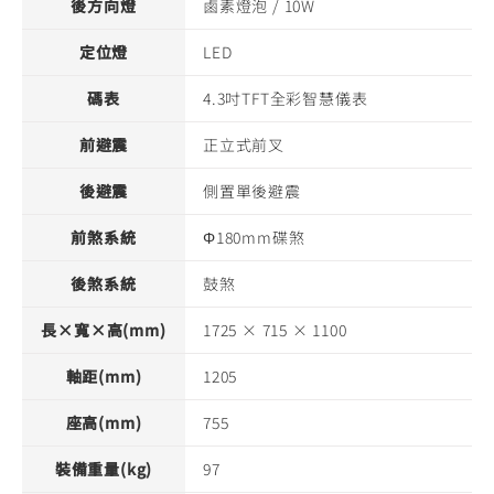
後方向燈
鹵素燈泡 / 10W
定位燈
LED
碼表
4.3吋TFT全彩智慧儀表
前避震
正立式前叉
後避震
側置單後避震
前煞系統
Φ180mm碟煞
後煞系統
鼓煞
長×寬×高(mm)
1725 × 715 × 1100
軸距(mm)
1205
座高(mm)
755
裝備重量(kg)
97