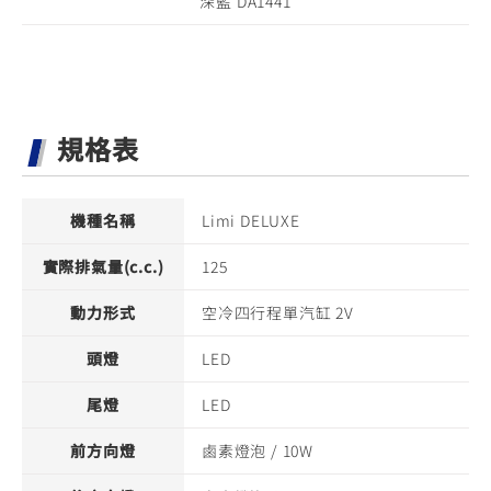
深藍 DA1441
規格表
機種名稱
Limi DELUXE
實際排氣量(c.c.)
125
動力形式
空冷四行程單汽缸 2V
頭燈
LED
尾燈
LED
前方向燈
鹵素燈泡 / 10W