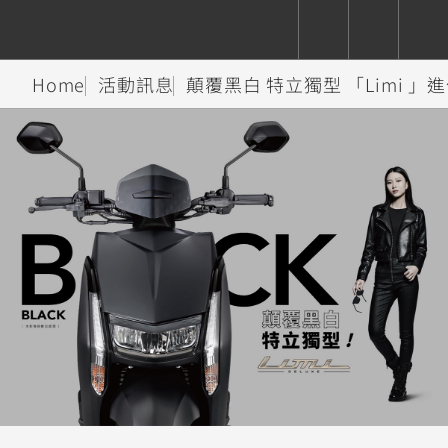
Home
活動訊息
顛覆黑白 特立獨型 「Limi 」
CUXiE
追蹤愛車
依風格
依風格
依排氣量
依排氣量
2.5 kw
Super
Hyper
Sport
Premium
Sport
Fashion
Adventure
Family
Sport
Naked
Heritage
YZF-R9
TMAX
CYGNUS
MT-
Limi
MT-
BW'S
XSR
AXIS
我的愛車
瀏覽紀錄
XR
09
09
700
Z /
550+
550+
125
125
Y-
Zii
150
550+
550+
AMT
125
YZF-R7
XMAX
Vinoora
PW50
550+
CYGNUS
XSR
251~549
550+
125
50
X
155
JOG
MT-
MT-
125
150
125