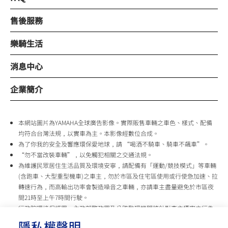
售後服務
樂騎生活
消息中心
企業簡介
本網站圖片為YAMAHA全球廣告影像。實際販售車輛之車色、樣式、配備
均符合台灣法規，以實車為主。本影像經數位合成。
為了你我的安全及響應環保愛地球，請 “喝酒不騎車、騎車不飆車”。
“勿不當改裝車輛”，以免觸犯相關之交通法規。
為維護民眾居住生活品質及環境安寧，請配備有「運動/競技模式」等車輛
(含跑車、大型重型機車)之車主，勿於市區及住宅區使用或行使急加速、拉
轉速行為，而高輸出功率會製造噪音之車輛，亦請車主盡量避免於市區夜
間21時至上午7時間行駛。
行政院環境保護署、內政部警政署及公路監理機關將針對車主擾寧之行為
及製造噪音之車輛加強取締，以維護民眾生活安寧。
隱私權聲明