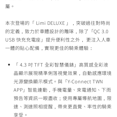
屬。
本次登場的「 Limi DELUXE 」，突破過往對時尚
的定義，致力於車體設計的雕琢，除了「QC 3.0
USB 快充充電座」提升便利性之外， 更注入人車
一體的貼心配備，實現更佳的騎乘體驗：
「 4.3 吋 TFT 全彩智慧儀錶」高質感全彩液
晶顯示展現精準俐落視覺效果，自動感應環境
光源變換顯示模式。與「Y-Connect TWN
APP」智能連動，手機電量、來電通知、下雨
預告等資訊一眼盡收；使用專屬導航地圖，限
速、測速照相提醒，帶來更直覺、率性的騎乘
享受。