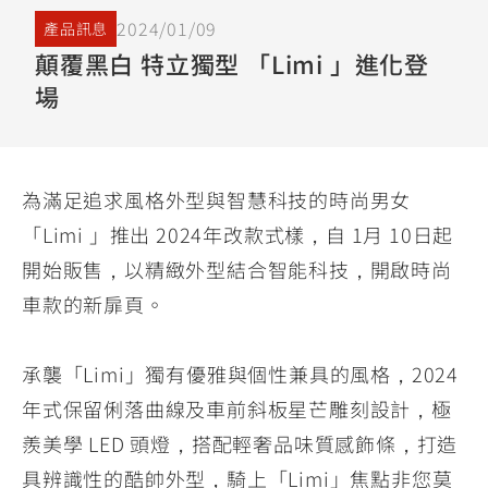
YZF-R3
NMAX
07
07
2024/01/09
產品訊息
Y-
251~549
150
550+
顛覆黑白 特立獨型 「Limi 」進化登
FORCE
FZ-X
AMT
場
2.0
150
550+
YZF-R15
AUGUR
150
150
150
為滿足追求風格外型與智慧科技的時尚男女
MT-
MT-
RS NEO
03
15
「Limi 」推出 2024年改款式樣，自 1月 10日起
125
251~549
150
開始販售，以精緻外型結合智能科技，開啟時尚
車款的新扉頁。
承襲「Limi」獨有優雅與個性兼具的風格，2024
年式保留俐落曲線及車前斜板星芒雕刻設計，極
羨美學 LED 頭燈，搭配輕奢品味質感飾條，打造
具辨識性的酷帥外型，騎上「Limi」焦點非您莫