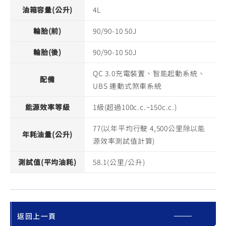
油箱容量(公升)
4L
輪胎(前)
90/90-10 50J
輪胎(後)
90/90-10 50J
QC 3.0充電裝置、智能起動系統、
配備
UBS 連動式煞車系統
能源效率等級
1級(超過100c.c.~150c.c.)
77(以年平均行駛 4,500公里除以能
年耗油量(公升)
源效率測試值計算)
測試值(平均油耗)
58.1(公里/公升)
返回上一頁