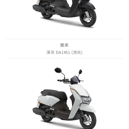
闇黑
深灰 DA1451 (消光)