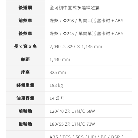
後避震
全可調中置式多連桿避震
前煞車
碟煞 / Φ298 / 對向四活塞卡鉗 + ABS
後煞車
碟煞 / Φ245 / 單向單活塞卡鉗 + ABS
長 x 寬 x 高
2,090 × 820 × 1,145 mm
軸距
1,430 mm
座高
825 mm
裝備重量
193 kg
油箱容量
14 公升
前輪胎
120/70 ZR 17M/C 58W
後輪胎
180/55 ZR 17M/C 73W
ABS / TCS / SCS / LIFt / BC / BSR /