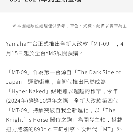
YZF-R3
NMAX
07
07
Y-
251~549
150
550+
FORCE
FZ-X
AMT
※ 本圖經數位處理僅供參考，車色、式樣、配備以實車為主
2.0
150
550+
YZF-R15
AUGUR
150
Yamaha在台正式推出全新大改款「MT-09」，4
150
150
月15日起於全台YMS展開預購。
MT-
MT-
RS NEO
03
15
125
「MT-09」作為第一台源自「The Dark Side of
251~549
150
Japan」運動街車，自初代推出已然成為
「Hyper Naked」級距難以超越的標竿，今年
(2024年)適逢10週年之際，全新大改款第四代
「MT-09」持續突破自我全新進化，以「The
Knight’s Horse 闇侍之駒」為開發主軸，搭載
扭力飽滿的890c.c.三缸引擎、次世代「MT」外