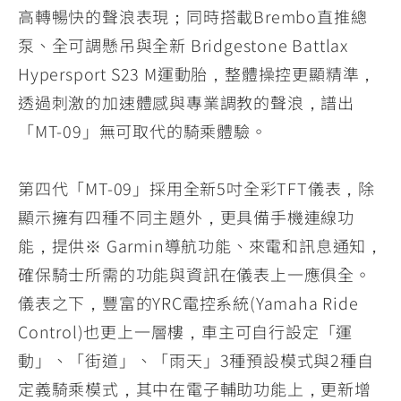
高轉暢快的聲浪表現；同時搭載Brembo直推總
泵、全可調懸吊與全新 Bridgestone Battlax
Hypersport S23 M運動胎，整體操控更顯精準，
透過刺激的加速體感與專業調教的聲浪，譜出
「MT-09」無可取代的騎乘體驗。
第四代「MT-09」採用全新5吋全彩TFT儀表，除
顯示擁有四種不同主題外，更具備手機連線功
能，提供※ Garmin導航功能、來電和訊息通知，
確保騎士所需的功能與資訊在儀表上一應俱全。
儀表之下，豐富的YRC電控系統(Yamaha Ride
Control)也更上一層樓，車主可自行設定「運
動」、「街道」、「雨天」3種預設模式與2種自
定義騎乘模式，其中在電子輔助功能上，更新增