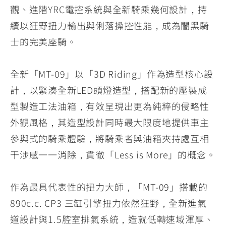
觀、進階YRC電控系統與全新騎乘幾何設計，持
續以狂野扭力輸出與俐落操控性能，成為闇黑騎
士的完美座騎。
全新「MT-09」以「3D Riding」作為造型核心設
計，以緊湊全新LED頭燈造型，搭配新的壓製成
型製造工法油箱，有效呈現出更為純粹的侵略性
外觀風格，其造型設計同時最大限度地提供車主
參與式的騎乘體驗，將騎乘者與油箱夾持處互相
干涉感一一消除，貫徹「Less is More」的概念。
作為最具代表性的扭力大師，「MT-09」搭載的
890c.c. CP3 三缸引擎扭力依然狂野，全新進氣
道設計與1.5腔室排氣系統，造就低轉速域渾厚、