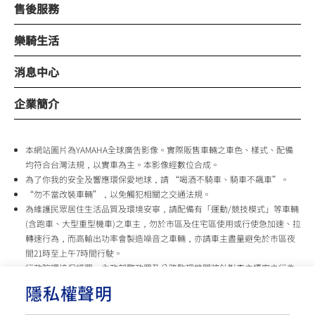
售後服務
樂騎生活
消息中心
企業簡介
本網站圖片為YAMAHA全球廣告影像。實際販售車輛之車色、樣式、配備
均符合台灣法規，以實車為主。本影像經數位合成。
為了你我的安全及響應環保愛地球，請 “喝酒不騎車、騎車不飆車”。
“勿不當改裝車輛”，以免觸犯相關之交通法規。
為維護民眾居住生活品質及環境安寧，請配備有「運動/競技模式」等車輛
(含跑車、大型重型機車)之車主，勿於市區及住宅區使用或行使急加速、拉
轉速行為，而高輸出功率會製造噪音之車輛，亦請車主盡量避免於市區夜
間21時至上午7時間行駛。
行政院環境保護署、內政部警政署及公路監理機關將針對車主擾寧之行為
及製造噪音之車輛加強取締，以維護民眾生活安寧。
隱私權聲明
台灣山葉機車 關心您