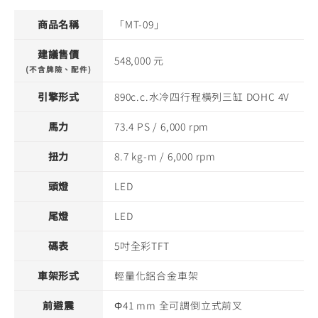
商品名稱
「MT-09」
建議售價
548,000 元
(不含牌險、配件)
引擎形式
890c.c.水冷四行程橫列三缸 DOHC 4V
馬力
73.4 PS / 6,000 rpm
扭力
8.7 kg-m / 6,000 rpm
頭燈
LED
尾燈
LED
碼表
5吋全彩TFT
車架形式
輕量化鋁合金車架
前避震
Φ41 mm 全可調倒立式前叉