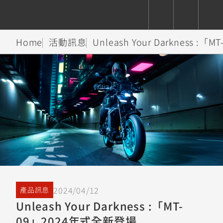
Home
活動訊息
Unleash Your Darkness 
CUXiE
追蹤愛車
依風格
依風格
依排氣量
依排氣量
2.5 kw
Super
Hyper
Sport
Premium
Sport
Fashion
Adventure
Family
Sport
Naked
Heritage
YZF-R9
TMAX
CYGNUS
MT-
Limi
MT-
BW'S
XSR
AXIS
我的愛車
瀏覽紀錄
XR
09
09
700
Z /
550+
550+
125
125
Y-
Zii
150
550+
550+
AMT
125
YZF-R7
XMAX
Vinoora
PW50
550+
CYGNUS
XSR
2024/04/12
產品訊息
251~549
550+
125
50
X
155
JOG
Unleash Your Darkness :「MT-
MT-
MT-
09」2024年式全新登場
125
150
125