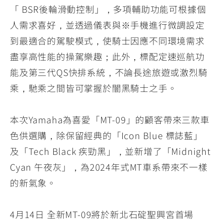
「 BSR後輪滑動控制」，多項輔助功能可根據個
人需求喜好，並透過儀表與※手機進行微調設定
到最適合的駕駛模式，使騎士因應不同環境需求
盡享高性能的操駕樂趣；此外，標配定速巡航功
能及第三代QS快排系統，不論長途旅遊或激烈騎
乘，馳乘之間皆可掌握於闇黑騎士之手。
本次Yamaha為喜愛「MT-09」的顧客帶來三款車
色供選購，除保留經典的「Icon Blue 標誌藍」
及「Tech Black 疾勁黑」，並新增了「Midnight
Cyan 午夜灰」，為2024年式MT車系帶來不一樣
的新氣象。
4月14日 全新MT-09將於新北石碇聖興宮首場