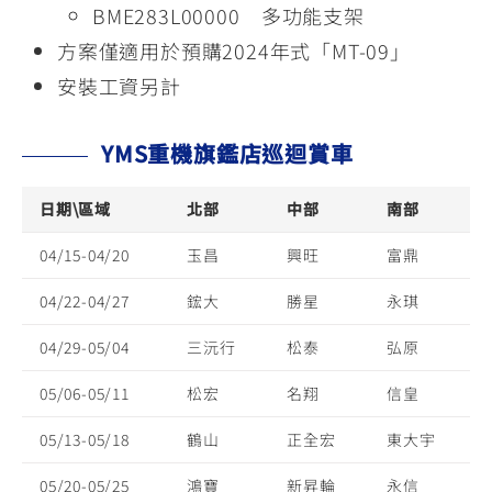
BME283L00000 多功能支架
方案僅適用於預購2024年式「MT-09」
安裝工資另計
YMS重機旗鑑店巡迴賞車
日期\區域
北部
中部
南部
04/15-04/20
玉昌
興旺
富鼎
04/22-04/27
鋐大
勝星
永琪
04/29-05/04
三沅行
松泰
弘原
05/06-05/11
松宏
名翔
信皇
05/13-05/18
鶴山
正全宏
東大宇
05/20-05/25
鴻寶
新昇輪
永信