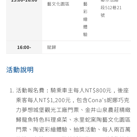
藝文化園區
藝
段512巷21
彩
號
繪
體
驗
16:00-
賦歸
活動說明
活動報名費：騎乘車主每人NT$800元，後座
乘客每人NT$1,200元，包含Cona's妮娜巧克
力夢想城堡觀光工廠門票、金井山泉農莊精緻
鱘龍魚特色料理桌菜、水里蛇窯陶藝文化園區
門票、陶瓷彩繪體驗、抽獎活動、每人兩百萬