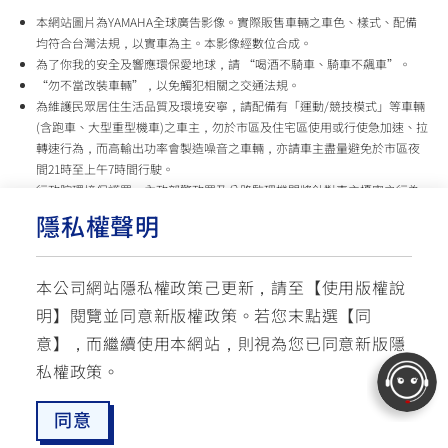
本網站圖片為YAMAHA全球廣告影像。實際販售車輛之車色、樣式、配備
均符合台灣法規，以實車為主。本影像經數位合成。
為了你我的安全及響應環保愛地球，請 “喝酒不騎車、騎車不飆車”。
“勿不當改裝車輛”，以免觸犯相關之交通法規。
為維護民眾居住生活品質及環境安寧，請配備有「運動/競技模式」等車輛
(含跑車、大型重型機車)之車主，勿於市區及住宅區使用或行使急加速、拉
轉速行為，而高輸出功率會製造噪音之車輛，亦請車主盡量避免於市區夜
間21時至上午7時間行駛。
行政院環境保護署、內政部警政署及公路監理機關將針對車主擾寧之行為
及製造噪音之車輛加強取締，以維護民眾生活安寧。
隱私權聲明
台灣山葉機車 關心您
本公司網站隱私權政策己更新，請至【
使用版權說
使用版權說明
隱私權政策
交通安全入口網
明
】閱覽並同意新版權政策。
若您末點選【同
✉ 聯繫客服
☏ 免付費客服專線: 0800-631-680
意】，而繼續使用本網站，則視為您已同意新版隱
每週一 ~ 五 08:00~12:10 / 13:00~16:40(國定假日與公司假日除外)
© YAMAHA MOTOR TAIWAN CO., LTD. All Rights Reserved.
私權政策。
同意
最新消息
愛車配對
預約試乘
服務據點
線上商城
追蹤愛車