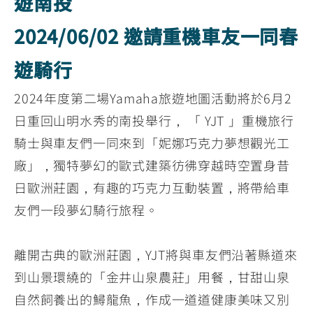
遊南投
2024/06/02 邀請重機車友一同春
遊騎行
2024年度第二場Yamaha旅遊地圖活動將於6月2
日重回山明水秀的南投舉行， 「 YJT 」重機旅行
騎士與車友們一同來到「妮娜巧克力夢想觀光工
廠」，獨特夢幻的歐式建築彷彿穿越時空置身昔
日歐洲莊園，有趣的巧克力互動裝置，將帶給車
友們一段夢幻騎行旅程。
離開古典的歐洲莊園，YJT將與車友們沿著縣道來
到山景環繞的「金井山泉農莊」用餐，甘甜山泉
自然飼養出的鱘龍魚，作成一道道健康美味又別