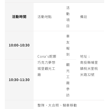
活
動
活動時間
活動地點
備註
項
目
車
友
10:00-10:30
報
到
Cona's妮娜
地址：
巧克力夢想
南投縣埔里
觀
城堡觀光工
鎮桃米里桃
光
廠
米路32號
工
10:30-11:30
廠
參
訪
整隊、大合照、騎車移動