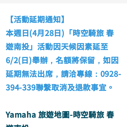
YZF-R3
NMAX
07
07
Y-
251~549
150
550+
【活動延期通知】
FORCE
FZ-X
AMT
2.0
150
550+
本週日(4月28日)「時空騎旅 春
YZF-R15
AUGUR
150
遊南投」活動因天候因素延至
150
150
MT-
MT-
6/2(日)舉辦，名額將保留，如因
RS NEO
03
15
125
251~549
150
延期無法出席，請洽專線：0928-
394-339聯繫取消及退款事宜。
Yamaha 旅遊地圖-時空騎旅 春