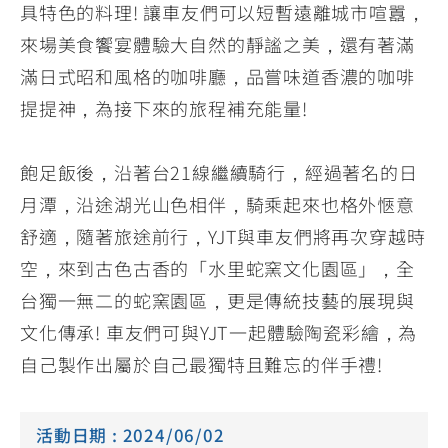
具特色的料理! 讓車友們可以短暫遠離城市喧囂，
來場美食饗宴體驗大自然的靜謐之美，還有著滿
滿日式昭和風格的咖啡廳，品嘗味道香濃的咖啡
提提神，為接下來的旅程補充能量!
飽足飯後，沿著台21線繼續騎行，經過著名的日
月潭，沿途湖光山色相伴，騎乘起來也格外愜意
舒適，隨著旅途前行，YJT與車友們將再次穿越時
空，來到古色古香的「水里蛇窯文化園區」，全
台獨一無二的蛇窯園區，更是傳統技藝的展現與
文化傳承! 車友們可與YJT一起體驗陶瓷彩繪，為
自己製作出屬於自己最獨特且難忘的伴手禮!
活動日期 : 2024/06/02