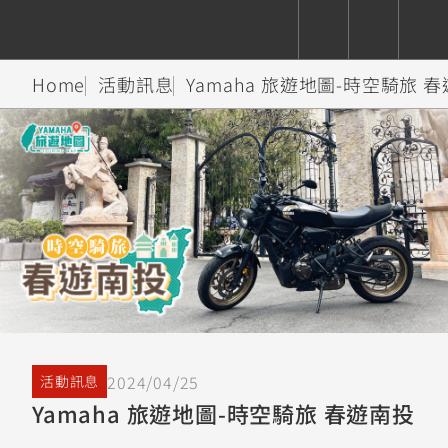
Home
活動訊息
Yamaha 旅遊地圖-時空騎旅 
CUXiE
追蹤愛車
依風格
依風格
依排氣量
依排氣量
2.5 kw
Super
Hyper
Sport
Premium
Sport
Fashion
Adventure
Family
Sport
Naked
Heritage
YZF-R9
TMAX
CYGNUS
MT-
Limi
MT-
BW'S
XSR
AXIS
我的愛車
瀏覽紀錄
XR
09
09
700
Z /
550+
550+
125
125
Y-
Zii
150
550+
550+
AMT
125
YZF-R7
XMAX
Vinoora
PW50
550+
CYGNUS
XSR
2024/04/25
活動訊息
251~549
550+
125
50
X
155
JOG
Yamaha 旅遊地圖-時空騎旅 春遊南投
MT-
MT-
125
150
125