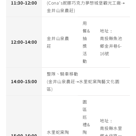
11:30-12:00
(Cona's妮娜巧克力夢想城堡觀光工廠➝
金井山泉農莊)
用
餐&
地址：
金井山泉農
抽
南投縣魚池
12:00-14:00
莊
獎
鄉金井巷6-
活
16號
動
整隊、騎車移動
14:00-15:00
(金井山泉農莊➝水里蛇窯陶藝文化園
區)
園
區
巡
地址：
禮&
南投縣水里
水里蛇窯陶
陶
15:00-16:00
鄉水信路一