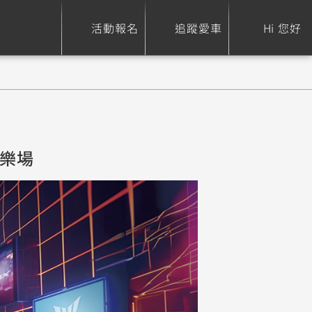
活動報名
追蹤愛車
Hi 您好
ure
Sport Heritage
Family
遊樂場
S
XSR 700
AXIS Z / Zii
550+
125
0
XSR 155
JOG
150
125