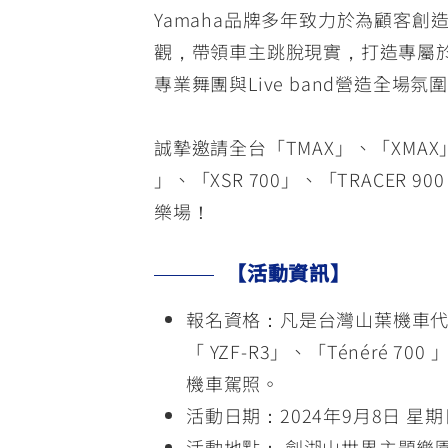
Yamaha品牌多年致力於為顧客
觀，帶領車主跳脫現實，打造專屬
專業舞團與Live band營造全
誠摯邀請全台「TMAX」、「XMAX」、「
」、「XSR 700」、「TRACER 9
樂場！
【活動資訊】
報名資格：凡是台灣山葉機車代理進口
「 YZF-R3」、「Ténéré 70
機車駕照。
活動日期：2024年9月8日 星期
活動地點： 劍湖山世界主題樂