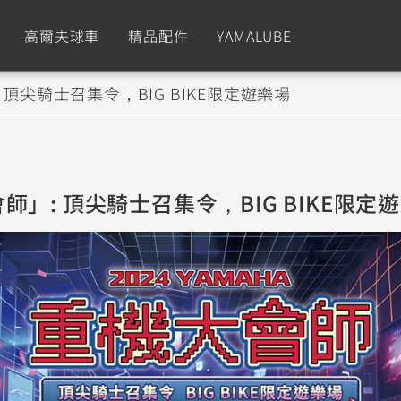
高爾夫球車
精品配件
YAMALUBE
」: 頂尖騎士召集令，BIG BIKE限定遊樂場
依風格
依風格
依排氣量
依排氣量
CUXiE
2.5 kw
Sport
Hyper Naked
Fashion
Advent
大會師」: 頂尖騎士召集令，BIG BIKE限定
GNUS XR
MT-09 Y-AMT
Limi
MT-09
BW'
我的愛車
瀏覽紀錄
150
550+
125
550+
125
GNUS X
MT-07 Y-AMT
Vinoora
MT-07
PW5
125
550+
125
550+
50