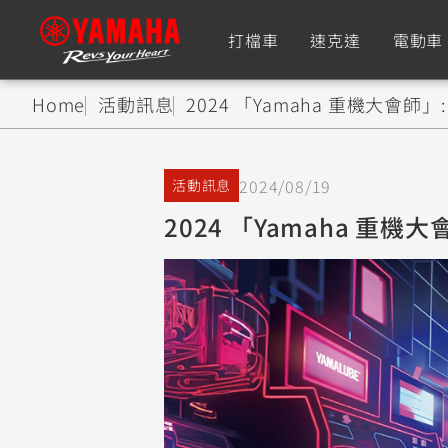
打檔車
速克達
電動車
Home
活動訊息
2024 「Yamaha 重機大會師
追蹤愛車
2024/08/19
活動訊息
Premium
Super Sport
2024 「Yamaha 重機
TMAX
YZF-R9
CY
550+
550+
XMAX
YZF-R7
CY
251~549
550+