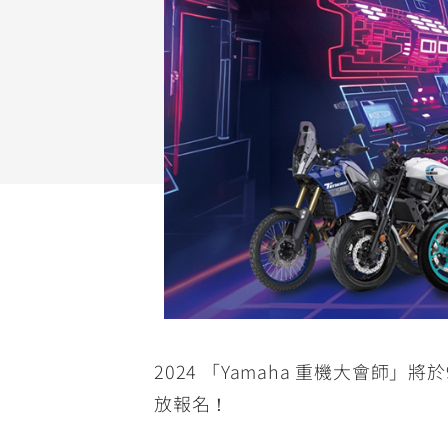
NMAX
YZF-R3
FO
150
251~549
AUGUR
YZF-R15
150
150
2024 「Yamaha 重機大會師」將
放報名！