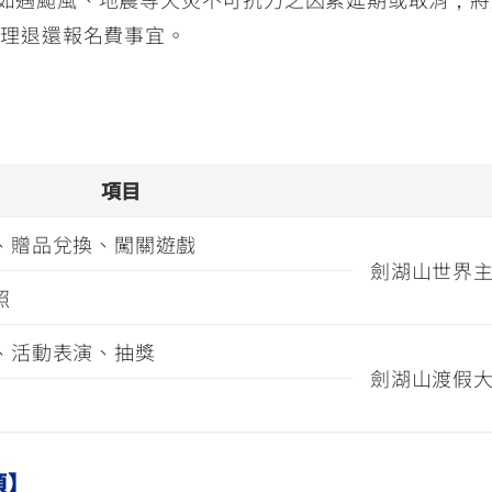
處理退還報名費事宜。
項目
、贈品兌換、闖關遊戲
劍湖山世界
照
、活動表演、抽獎
劍湖山渡假
項】