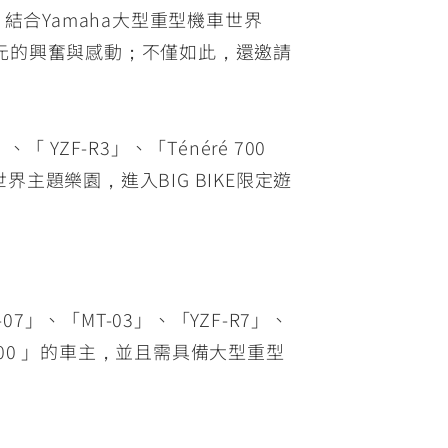
結合Yamaha大型重型機車世界
元的興奮與感動；不僅如此，還邀請
 YZF-R3」、「Ténéré 700
山世界主題樂園，進入BIG BIKE限定遊
7」、「MT-03」、「YZF-R7」、
CITY 300 」的車主，並且需具備大型重型