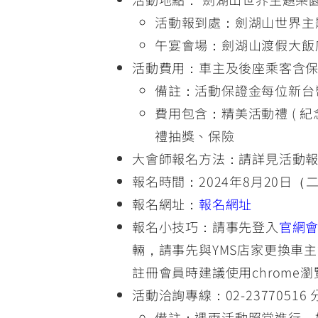
活動報到處：劍湖山世界主題樂園 第
午宴會場：劍湖山渡假大飯
活動費用：車主及後座乘客含保證
備註：活動保證金每位新台
費用包含：精美活動禮 (
禮抽獎、保險
大會師報名方法：請詳見活動
報名時間：2024年8月20日（二）
報名網址：
報名網址
報名小技巧：請事先登入
官網
輛，請事先與YMS店家更換車主資
註冊會員時建議使用chrome
活動洽詢專線：02-23770516 分
備註：遇雨活動照常進行，