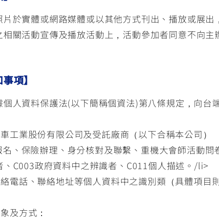
照片於實體或網路媒體或以其他方式刊出、播放或展出
之相關活動宣傳及播放活動上，活動參加者同意不向主
知事項】
個人資料保護法(以下簡稱個資法)第八條規定，向台
機車工業股份有限公司及受託廠商（以下合稱本公司）
報名、保險辦理、身分核對及聯繫、重機大會師活動問
、C003政府資料中之辨識者、C011個人描述。/li>
聯絡電話、聯絡地址等個人資料中之識別類（具體項目
對象及方式：