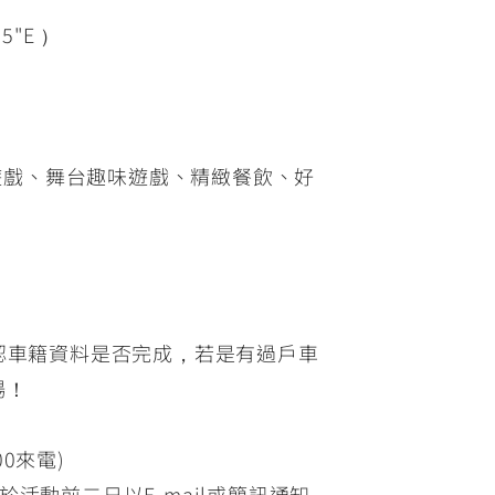
5"E ）
遊戲、舞台趣味遊戲、精緻餐飲、好
認車籍資料是否完成，若是有過戶車
暢！
00來電)
動前二日以E-mail或簡訊通知