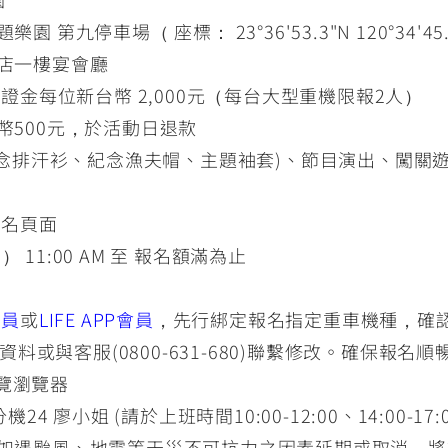
九停車場（ 座標： 23°36'53.3"N 120°34'45.
店一樓宴會廳
金每位新台幣 2,000元（每台大型重機限報2人）
幣500元，於活動日退款
 紀念排汗衫、紀念漁夫帽、主題袖套)、節目演出、闖關
報名頁面
 11:00 AM 至 報名額滿為止
會員
或
LIFE APP會員
，先行綁定報名指定重車機種，確
料或與客服(0800-631-680)聯繫修改。確保報名順
瀏覽瀏覽器
機24 廖小姐 (請於上班時間10:00-12:00、14:00-17:
如遇颱風、地震等天災不可抗力之因素延期或取消，將於活