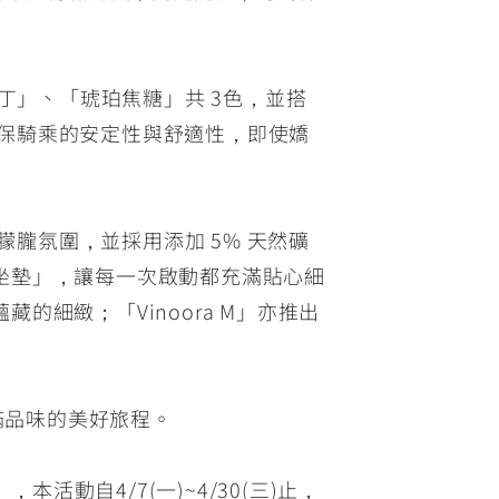
FZ-X
150
和布丁」、「琥珀焦糖」共 3色，並搭
，確保騎乘的安定性與舒適性，即使嬌
和朦朧氛圍，並採用添加 5% 天然礦
坐墊」，讓每一次啟動都充滿貼心細
細緻；「Vinoora M」亦推出
滿品味的美好旅程。
本活動自4/7(一)~4/30(三)止，