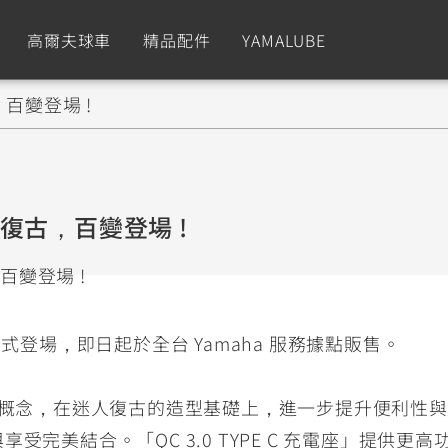
高爾夫球車
精品配件
YAMALUBE
，百變登場 !
依風格
依風格
依排氣量
依排氣量
CUXiE
2.5 kw
Sport
Hyper Naked
Fashion
Advent
 新復古，百變登場 !
GNUS XR
MT-09 Y-AMT
Limi
MT-09
BW'
我的愛車
瀏覽紀錄
150
550+
125
550+
125
改款正式登場，即日起於全台 Yamaha 服務據點販售。
GNUS X
MT-07 Y-AMT
Vinoora
MT-07
PW5
125
550+
125
550+
50
hion」概念，在迷人復古的造型基礎上，進一步提升便利
行與享受完美結合。「QC 3.0 TYPE C 充電座」提