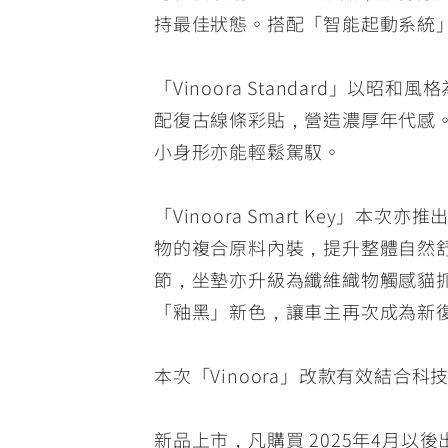
NMAX
YZF-R3
FO
持最佳狀態。搭配「智能起動系統
150
251~549
「Vinoora Standard」
配復古線條彩貼，營造濃厚年代感。維
AUGUR
YZF-R15
小身形亦能輕鬆駕馭。
150
150
「Vinoora Smart Key
物的複合原料內裝，提升整體自然
節，坐墊亦升級為纖維織物觸感貓抓
「釉黑」新色，讓車主再次成為新
本次「Vinoora」改款有效結
新品上市，凡購買 2025年4月以後出