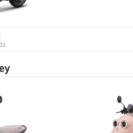
糖
01
ey