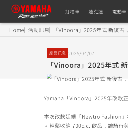
打檔車
速克達
電動車
Home
活動訊息
「Vinoora」2025年式 新復古
追蹤愛車
2025/04/07
產品訊息
Premium
Super Sport
「Vinoora」2025年式
TMAX
YZF-R9
CY
550+
550+
Yamaha「Vinoora」2025年
XMAX
YZF-R7
CY
251~549
550+
本次改款延續「Newtro Fas
可輕鬆收納 700c.c. 飲品，讓騎