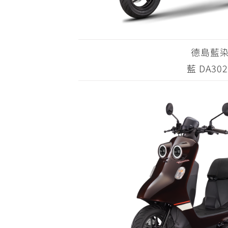
德島藍
藍 DA302