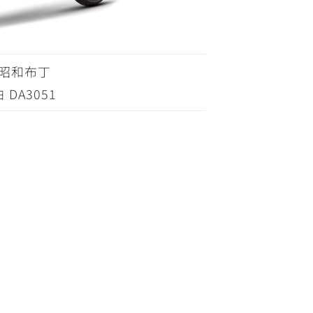
昭和布丁
白 DA3051