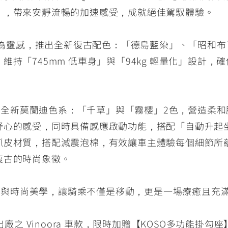
RCE 2.0
MT-03
MT-15
」，帶來安靜流暢的加速感受，成就絕佳駕馭體驗。
150
251~549
150
以昭和風格為靈感，推出全新復古配色：「德島藍染」、「昭
持「745mm 低車身」與「94kg 輕量化」設計
RS NEO
125
」本次亦推出全新莫蘭迪色系：「千草」與「霧櫻」2色，營造柔
舒心的感受，同時具備感應啟動功能，搭配「自動升起
皮材質，搭配減震泡棉，有效讓車主體驗每個細節所蘊藏的
復古的時尚象徵。
合科技與時尚美學，讓騎乘不僅是移動，更是一場療癒且充
廠之 Vinoora 車款，限時加贈【KOSO多功能掛勾座】，