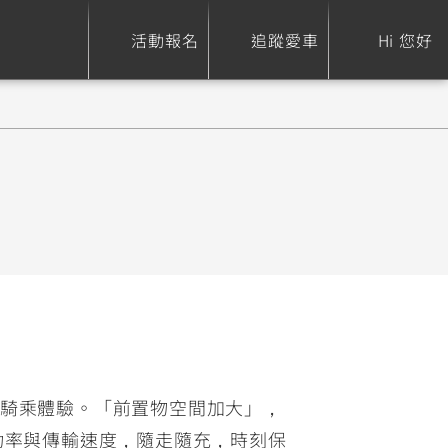
活動報名
追蹤愛車
Hi 您好
ure
Sport Heritage
Family
S
XSR 700
AXIS Z / Zii
550+
125
0
XSR 155
JOG
150
125
性與騎乘體驗。「前置物空間加大」，
供更高功率與傳輸速度，隨走隨充，時刻保