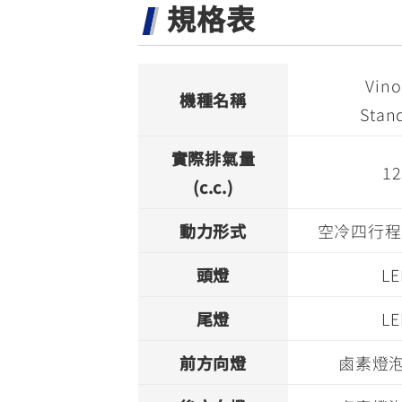
規格表
Vino
機種名稱
Stan
實際排氣量
12
(c.c.)
動力形式
空冷四行程
頭燈
LE
尾燈
LE
前方向燈
鹵素燈泡 