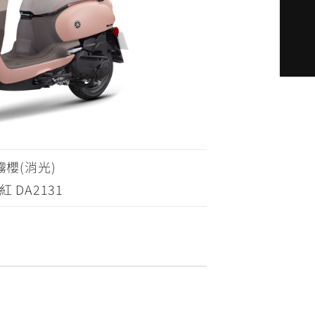
霧櫻(消光)
紅 DA2131