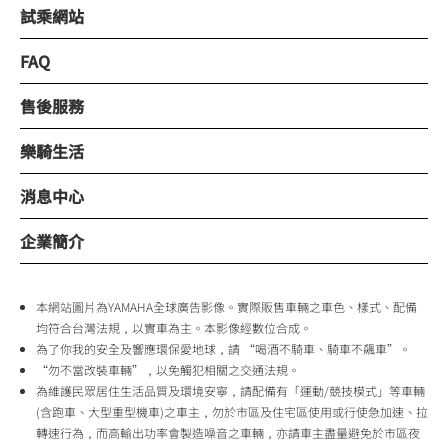
試乘網站
FAQ
售後服務
樂騎生活
消息中心
企業簡介
本網站圖片為YAMAHA全球廣告影像。實際販售車輛之車色、樣式、配備
均符合台灣法規，以實車為主。本影像經數位合成。
為了你我的安全及響應環保愛地球，請 “喝酒不騎車、騎車不飆車”。
“勿不當改裝車輛”，以免觸犯相關之交通法規。
為維護民眾居住生活品質及環境安寧，請配備有「運動/競技模式」等車輛
(含跑車、大型重型機車)之車主，勿於市區及住宅區使用或行使急加速、拉
轉速行為，而高輸出功率會製造噪音之車輛，亦請車主盡量避免於市區夜