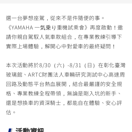
YZF-R3
NMAX
07
07
Y-
251~549
150
550+
選一台夢想座駕，從來不是件隨便的事。
FORCE
FZ-X
AMT
《YAMAHA 一気乗り重機試乘會》再度啟動！邀
2.0
150
550+
請你親自駕馭人氣車款組合，在專業教練引導下
YZF-R15
AUGUR
150
實際上場體驗，解開心中對愛車的最終疑問！
150
150
MT-
MT-
RS NEO
03
15
本次活動將於8/30（六）-8/31（日）在彰化臺灣
125
251~549
150
玻璃館、ARTC財團法人車輛研究測試中心高速周
回路及動態平台熱血展開，結合最嚴謹的安全規
格、專業教練全程帶領，無論是剛入坑的新手、
還是想換車的資深騎士，都能自在體驗、安心評
估。
活動資訊