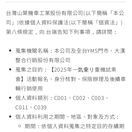
台灣山葉機車工業股份有限公司(以下簡稱「本公
司」)依據個人資料保護法(以下簡稱「個資法」)
第八條規定，向 台端告知下列事項，請詳閱：
蒐集機關名稱：本公司及全台YMS門市、大漢
整合行銷股份有限公司
蒐集之目的：【2025年一気乗リ重機試乘
會】活動報名、身分核對、保險辦理及後續車
輛行銷使用
個人資料類別：C001、C002、C003、
C011、C039
個人資料利用之期間、地區、對象及方式：
期間：依個人資料蒐集之特定目的存續期