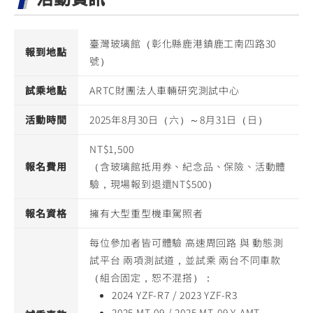
臺灣玻璃館（彰化縣鹿港鎮鹿工南四路30
報到地點
號）
試乘地點
ARTC財團法人車輛研究測試中心
活動時間
2025年8月30日（六）～8月31日（日）
NT$1,500
報名費用
（含玻璃館抵用券、紀念品、保險、活動體
驗，現場報到退還NT$500）
報名資格
擁有大型重型機車駕照者
每位參加者皆可體驗 高速周回路 與 動態測
試平台 兩項測試道，並試乘 兩台不同車款
（組合固定，恕不混搭）：
2024 YZF-R7 / 2023 YZF-R3
2025 MT-09 / 2025 MT-09 Y-AMT