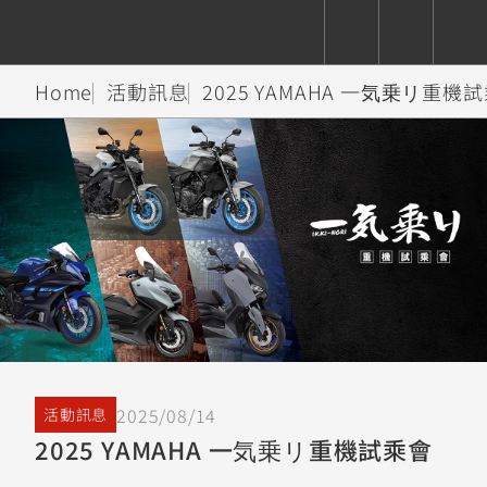
Home
活動訊息
2025 YAMAHA 一気乗リ重機
CUXiE
追蹤愛車
依風格
依風格
依排氣量
依排氣量
2.5 kw
Super
Hyper
Sport
Premium
Sport
Fashion
Adventure
Family
Sport
Naked
Heritage
YZF-R9
TMAX
CYGNUS
MT-
Limi
MT-
BW'S
XSR
AXIS
我的愛車
瀏覽紀錄
XR
09
09
700
Z /
550+
550+
125
125
Y-
Zii
150
550+
550+
AMT
125
YZF-R7
XMAX
Vinoora
PW50
550+
CYGNUS
XSR
2025/08/14
活動訊息
251~549
550+
125
50
X
155
JOG
2025 YAMAHA 一気乗リ重機試乘會
MT-
MT-
125
150
125