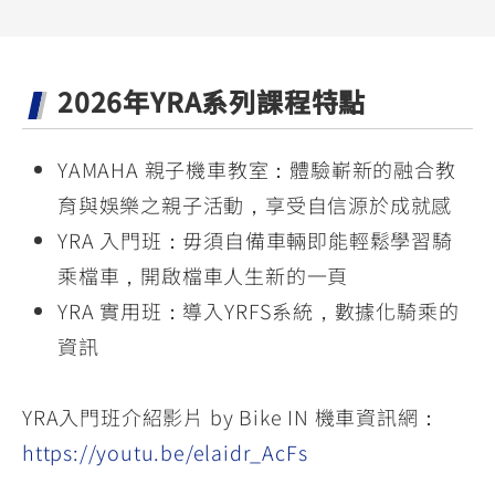
YZF-R3
NMAX
07
07
Y-
251~549
150
550+
FORCE
FZ-X
AMT
2026年YRA系列課程特點
2.0
150
550+
YZF-R15
AUGUR
150
YAMAHA 親子機車教室：體驗嶄新的融合教
150
150
MT-
MT-
育與娛樂之親子活動，享受自信源於成就感
RS NEO
03
15
YRA 入門班：毋須自備車輛即能輕鬆學習騎
125
251~549
150
乘檔車，開啟檔車人生新的一頁
YRA 實用班：導入YRFS系統，數據化騎乘的
資訊
YRA入門班介紹影片 by Bike IN 機車資訊網：
https://youtu.be/elaidr_AcFs