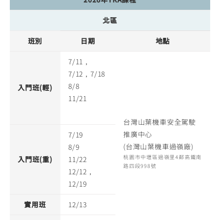
北區
班別
日期
地點
7/11，
7/12，7/18
8/8
入門班(輕)
11/21
台灣山葉機車安全駕駛
推廣中心
7/19
(台灣山葉機車過嶺廠)
8/9
桃園市中壢區過嶺里4鄰高鐵南
入門班(重)
11/22
路四段998號
12/12，
12/19
實用班
12/13