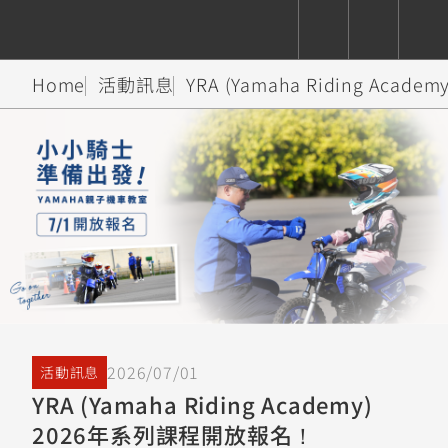
Home
活動訊息
YRA (Yamaha Riding Ac
CUXiE
追蹤愛車
依風格
依風格
依排氣量
依排氣量
2.5 kw
Super
Hyper
Sport
Premium
Sport
Fashion
Adventure
Family
Sport
Naked
Heritage
YZF-R9
TMAX
CYGNUS
MT-
Limi
MT-
BW'S
XSR
AXIS
我的愛車
瀏覽紀錄
XR
09
09
700
Z /
550+
550+
125
125
Y-
Zii
150
550+
550+
AMT
125
YZF-R7
XMAX
Vinoora
PW50
550+
2026/07/01
活動訊息
CYGNUS
XSR
251~549
550+
125
50
YRA (Yamaha Riding Academy)
X
155
JOG
2026年系列課程開放報名！
MT-
MT-
125
150
125