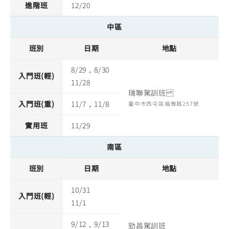
進階班
12/20
中區
班別
日期
地點
8/29，8/30
入門班(輕)
11/28
瑞聯駕訓班
入門班(重)
11/7，11/8
臺中市西屯區福雅路257號
實用班
11/29
南區
班別
日期
地點
10/31
入門班(輕)
11/1
9/12，9/13
勁昌駕訓班