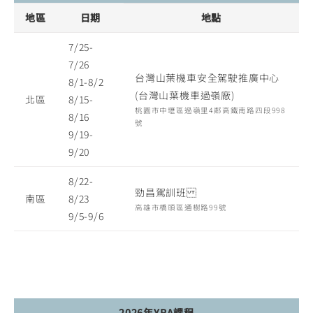
地區
日期
地點
7/25-
7/26
台灣山葉機車安全駕駛推廣中心
8/1-8/2
(台灣山葉機車過嶺廠)
北區
8/15-
桃園市中壢區過嶺里4鄰高鐵南路四段998
8/16
號
9/19-
9/20
8/22-
勁昌駕訓班
南區
8/23
高雄市橋頭區通樹路99號
9/5-9/6
2026年YRA課程