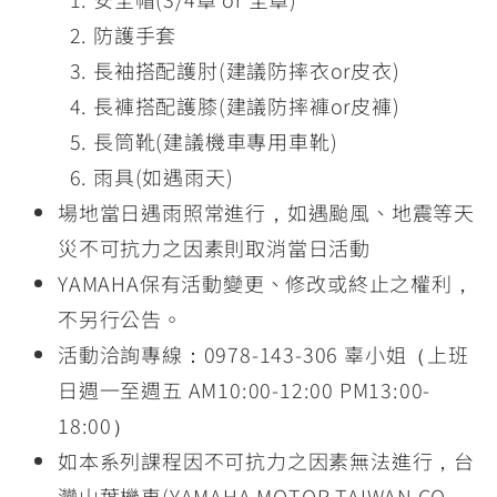
防護手套
長袖搭配護肘(建議防摔衣or皮衣)
長褲搭配護膝(建議防摔褲or皮褲)
長筒靴(建議機車專用車靴)
雨具(如遇雨天)
場地當日遇雨照常進行，如遇颱風、地震等天
災不可抗力之因素則取消當日活動
YAMAHA保有活動變更、修改或終止之權利，
不另行公告。
活動洽詢專線：0978-143-306 辜小姐（上班
日週一至週五 AM10:00-12:00 PM13:00-
18:00）
如本系列課程因不可抗力之因素無法進行，台
灣山葉機車(YAMAHA MOTOR TAIWAN CO.,