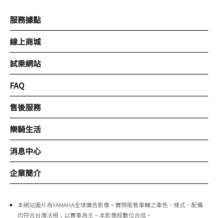
服務據點
線上商城
試乘網站
FAQ
售後服務
樂騎生活
消息中心
企業簡介
本網站圖片為YAMAHA全球廣告影像。實際販售車輛之車色、樣式、配備
均符合台灣法規，以實車為主。本影像經數位合成。