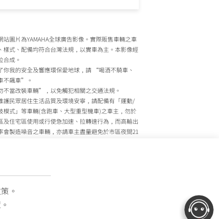
網站圖片為YAMAHA全球廣告影像。實際販售車輛之車
、樣式、配備均符合台灣法規，以實車為主。本影像經
位合成。
了你我的安全及響應環保愛地球，請 “喝酒不騎車、
車不飆車”。
勿不當改裝車輛”，以免觸犯相關之交通法規。
維護民眾居住生活品質及環境安寧，請配備有「運動/
技模式」等車輛(含跑車、大型重型機車)之車主，勿於
區及住宅區使用或行使急加速、拉轉速行為，而高輸出
率會製造噪音之車輛，亦請車主盡量避免於市區夜間21
至上午7時間行駛。
政院環境保護署、內政部警政署及公路監理機關將針對
主擾寧之行為及製造噪音之車輛加強取締，以維護民眾
活安寧。
灣山葉機車 關心您
政策。
策。