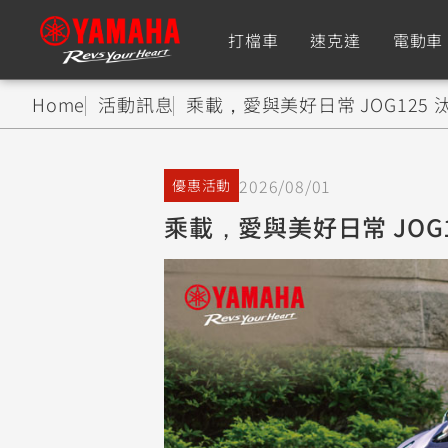
打檔車
速克達
電動車
Home
活動訊息
乘載，愛與美好日常 JOG125 
追蹤愛車
2026/08/01
優惠活動
Premium
Super Sport
乘載，愛與美好日常 JOG1
TMAX
YZF-R9
CY
550+
550+
XMAX
YZF-R7
CY
251~549
550+