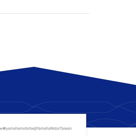
tw
＠yamahamotortw
@YamahaMotorTaiwan