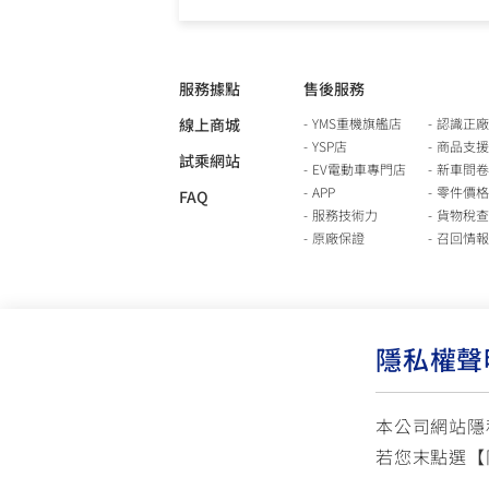
服務據點
售後服務
線上商城
YMS重機旗艦店
認識正廠
YSP店
商品支援
試乘網站
EV電動車專門店
新車問卷
APP
零件價格
FAQ
服務技術力
貨物稅查
原廠保證
召回情報
隱私權聲
本公司網站隱
若您末點選【
使用版權說明
隱私權政策
交通安全入口網