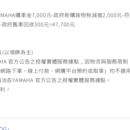
YAMAHA購車金7,000元-政府新購貨物稅減徵2,00
-政府舊車回收300元=47,700元
/31(以領牌為主)
MAHA 官方公告之授權實體服務據點，因物流與服務限
含網路下單、線上付款、網購平台預約或取車）均不適
請洽各YAMAHA 官方公告之授權實體服務據點。
權利。
OG」