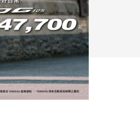
FZ-X
150