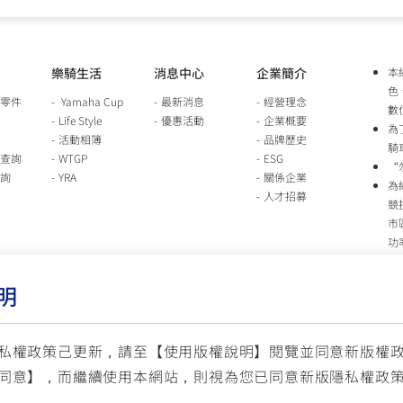
樂騎生活
消息中心
企業簡介
本
色
零件
Yamaha Cup
最新消息
經營理念
數
Life Style
優惠活動
企業概要
為
活動相簿
品牌歷史
騎
查詢
WTGP
ESG
“
詢
YRA
關係企業
為
人才招募
競
市
功
時
行
明
車
生
台
私權政策己更新，請至【
使用版權說明
】閱覽並同意新版權
同意】，而繼續使用本網站，則視為您已同意新版隱私權政