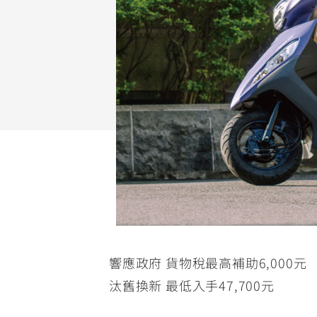
NMAX
YZF-R3
FO
150
251~549
AUGUR
YZF-R15
150
150
響應政府 貨物稅最高補助6,000元
汰舊換新 最低入手47,700元