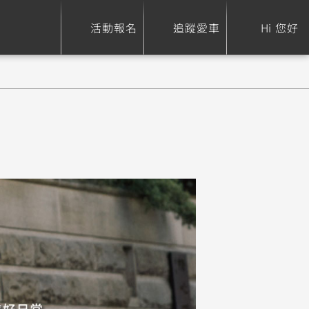
活動報名
追蹤愛車
Hi 您好
ure
Sport Heritage
Family
S
XSR 700
AXIS Z / Zii
550+
125
0
XSR 155
JOG
150
125