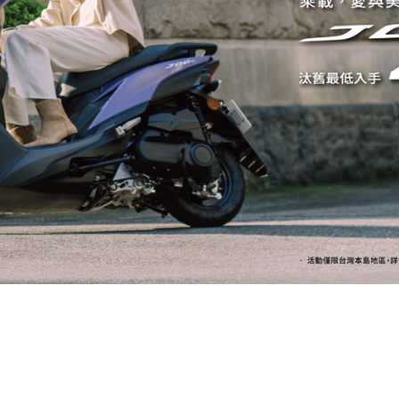
RCE 2.0
MT-03
MT-15
150
251~549
150
RS NEO
125