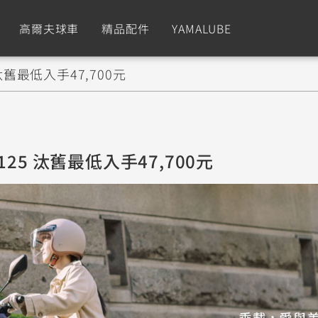
高爾夫球車
精品配件
YAMALUBE
汰舊最低入手47,700元
依風格
依風格
依排氣量
依排氣量
CUXiE
2.5 kw
Sport
Hyper Naked
Fashion
Advent
25 汰舊最低入手47,700元
GNUS XR
MT-09 Y-AMT
Limi
MT-09
BW'
我的愛車
瀏覽紀錄
150
550+
125
550+
125
GNUS X
MT-07 Y-AMT
Vinoora
MT-07
PW5
125
550+
125
550+
50