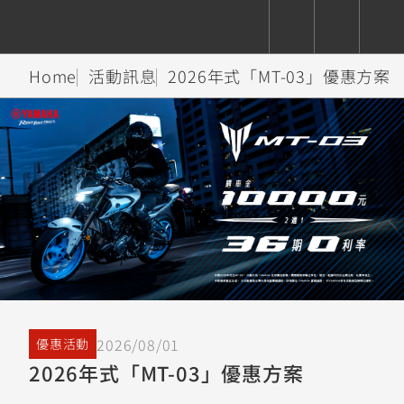
Home
活動訊息
2026年式「MT-03」優惠方案
CUXiE
追蹤愛車
依風格
依風格
依排氣量
依排氣量
2.5 kw
Super
Hyper
Sport
Premium
Sport
Fashion
Adventure
Family
Sport
Naked
Heritage
YZF-R9
TMAX
CYGNUS
MT-
Limi
MT-
BW'S
XSR
AXIS
我的愛車
瀏覽紀錄
XR
09
09
700
Z /
550+
550+
125
125
Y-
Zii
150
550+
550+
AMT
125
YZF-R7
XMAX
Vinoora
PW50
550+
CYGNUS
XSR
2026/08/01
優惠活動
251~549
550+
125
50
X
155
JOG
2026年式「MT-03」優惠方案
MT-
MT-
125
150
125