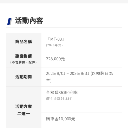
YZF-R3
NMAX
07
07
Y-
251~549
150
550+
活動內容
FORCE
FZ-X
AMT
2.0
150
550+
YZF-R15
AUGUR
150
「MT-03」
商品名稱
150
150
(2026年式)
MT-
MT-
建議售價
228,000元
RS NEO
03
15
(不含牌險、配件)
125
251~549
150
2026/8/01 ~ 2026/8/31 (以領牌日為
活動期間
主)
全額貸36期0利率
(期付金額$6,334)
活動方案
二選一
購車金10,000元