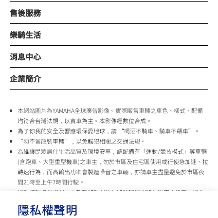
售後服務
樂騎生活
消息中心
企業簡介
本網站圖片為YAMAHA全球廣告影像。實際販售車輛之車色、樣式、配備
均符合台灣法規，以實車為主。本影像經數位合成。
為了你我的安全及響應環保愛地球，請 “喝酒不騎車、騎車不飆車”。
“勿不當改裝車輛”，以免觸犯相關之交通法規。
為維護民眾居住生活品質及環境安寧，請配備有「運動/競技模式」等車輛
(含跑車、大型重型機車)之車主，勿於市區及住宅區使用或行使急加速、拉
轉速行為，而高輸出功率會製造噪音之車輛，亦請車主盡量避免於市區夜
間21時至上午7時間行駛。
行政院環境保護署、內政部警政署及公路監理機關將針對車主擾寧之行為
及製造噪音之車輛加強取締，以維護民眾生活安寧。
隱私權聲明
台灣山葉機車 關心您