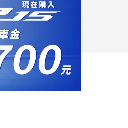
FZ-X
150