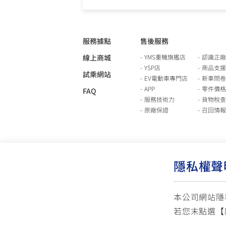
服務據點
售後服務
線上商城
YMS重機旗艦店
認識正廠
YSP店
商品支援
試乘網站
EV電動車專門店
新車問卷
APP
零件價格
FAQ
服務技術力
貨物稅查
原廠保證
召回情報
隱私權聲
本公司網站隱
若您末點選【
使用版權說明
隱私權政策
交通安全入口網