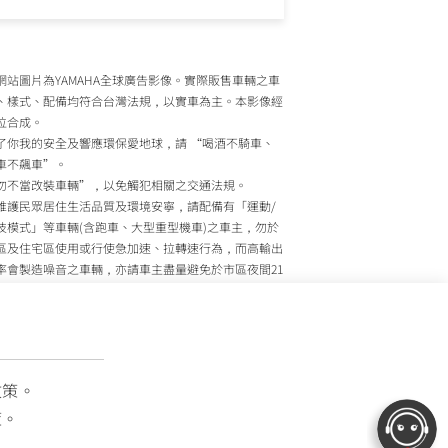
網站圖片為YAMAHA全球廣告影像。實際販售車輛之車
、樣式、配備均符合台灣法規，以實車為主。本影像經
位合成。
了你我的安全及響應環保愛地球，請 “喝酒不騎車、
車不飆車”。
勿不當改裝車輛”，以免觸犯相關之交通法規。
維護民眾居住生活品質及環境安寧，請配備有「運動/
技模式」等車輛(含跑車、大型重型機車)之車主，勿於
區及住宅區使用或行使急加速、拉轉速行為，而高輸出
率會製造噪音之車輛，亦請車主盡量避免於市區夜間21
至上午7時間行駛。
政院環境保護署、內政部警政署及公路監理機關將針對
主擾寧之行為及製造噪音之車輛加強取締，以維護民眾
活安寧。
灣山葉機車 關心您
政策。
策。