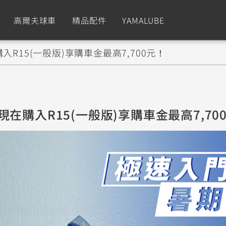
高爾夫球車
精品配件
YAMALUBE
R15(一般版)享購車金最高7,700元！
依風格
依風格
依排氣量
依排氣量
CUXiE
2.5 kw
Sport
Hyper Naked
Fashion
Advent
在購入R15(一般版)享購車金最高7,70
GNUS XR
MT-09 Y-AMT
Limi
MT-09
BW'
我的愛車
瀏覽紀錄
150
550+
125
550+
125
GNUS X
MT-07 Y-AMT
Vinoora
MT-07
PW5
125
550+
125
550+
50