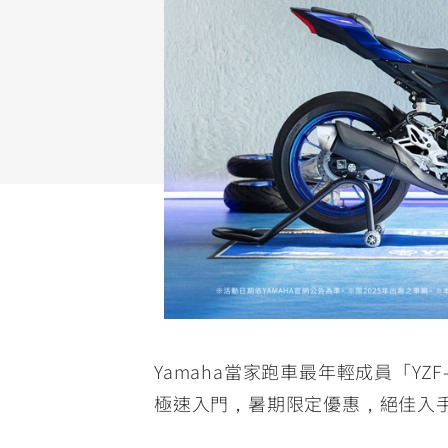
NMAX
YZF-R3
FO
150
251~549
AUGUR
YZF-R15
150
150
Yamaha當家跑車最年輕成員「YZF
極速入門，暑期限定優惠，絕佳入