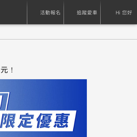
活動報名
追蹤愛車
Hi 您好
ure
Sport Heritage
Family
0元！
S
XSR 700
AXIS Z / Zii
550+
125
0
XSR 155
JOG
150
125