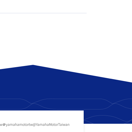
tw
＠yamahamotortw
@YamahaMotorTaiwan