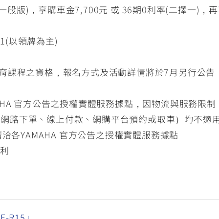
一般版)，享購車金7,700元 或 36期0利率(二擇一)，
/31(以領牌為主)
教育課程之資格，報名方式及活動詳情將於7月另行公
MAHA 官方公告之授權實體服務據點，因物流與服務限
含網路下單、線上付款、網購平台預約或取車）均不適
請洽各YAMAHA 官方公告之授權實體服務據點
權利
ZF-R15」