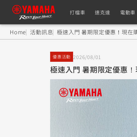
打檔車
速克達
電動車
Home
活動訊息
極速入門 暑期限定優惠！現在購入
追蹤愛車
2026/08/01
優惠活動
Premium
Super Sport
極速入門 暑期限定優惠！現
TMAX
YZF-R9
CY
550+
550+
XMAX
YZF-R7
CY
251~549
550+