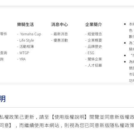
樂騎生活
消息中心
企業簡介
本
色
零件
Yamaha Cup
最新消息
經營理念
數
Life Style
優惠活動
企業概要
為
活動相簿
品牌歷史
騎
查詢
WTGP
ESG
“
詢
YRA
關係企業
為
人才招募
競
市
功
時
行
明
車
生
台
私權政策己更新，請至【
使用版權說明
】閱覽並同意新版權
同意】，而繼續使用本網站，則視為您已同意新版隱私權政