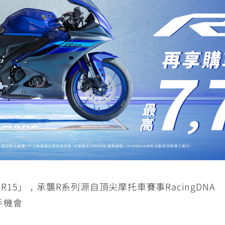
RCE 2.0
MT-03
MT-15
150
251~549
150
RS NEO
125
-R15」，承襲R系列源自頂尖摩托車賽事RacingDNA
手機會