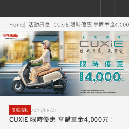
Home
活動訊息
CUXiE 限時優惠 享購車金4,00
CUXiE
追蹤愛車
依風格
依風格
依排氣量
依排氣量
2.5 kw
Super
Hyper
Sport
Premium
Sport
Fashion
Adventure
Family
Sport
Naked
Heritage
YZF-R9
TMAX
CYGNUS
MT-
Limi
MT-
BW'S
XSR
AXIS
我的愛車
瀏覽紀錄
XR
09
09
700
Z /
550+
550+
125
125
Y-
Zii
150
550+
550+
AMT
125
YZF-R7
XMAX
Vinoora
PW50
550+
CYGNUS
XSR
2026/08/01
優惠活動
251~549
550+
125
50
X
155
JOG
CUXiE 限時優惠 享購車金4,000元！
MT-
MT-
125
150
125