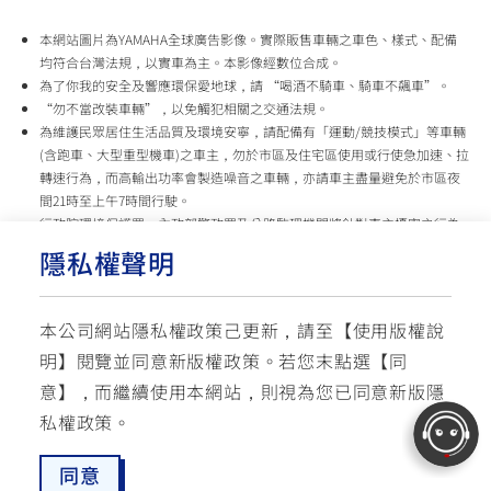
本網站圖片為YAMAHA全球廣告影像。實際販售車輛之車色、樣式、配備
均符合台灣法規，以實車為主。本影像經數位合成。
為了你我的安全及響應環保愛地球，請 “喝酒不騎車、騎車不飆車”。
“勿不當改裝車輛”，以免觸犯相關之交通法規。
為維護民眾居住生活品質及環境安寧，請配備有「運動/競技模式」等車輛
(含跑車、大型重型機車)之車主，勿於市區及住宅區使用或行使急加速、拉
轉速行為，而高輸出功率會製造噪音之車輛，亦請車主盡量避免於市區夜
間21時至上午7時間行駛。
行政院環境保護署、內政部警政署及公路監理機關將針對車主擾寧之行為
及製造噪音之車輛加強取締，以維護民眾生活安寧。
隱私權聲明
台灣山葉機車 關心您
本公司網站隱私權政策己更新，請至【
使用版權說
使用版權說明
隱私權政策
交通安全入口網
明
】閱覽並同意新版權政策。
若您末點選【同
✉ 聯繫客服
☏ 免付費客服專線: 0800-631-680
意】，而繼續使用本網站，則視為您已同意新版隱
每週一 ~ 五 08:00~12:10 / 13:00~16:40(國定假日與公司假日除外)
© YAMAHA MOTOR TAIWAN CO., LTD. All Rights Reserved.
私權政策。
同意