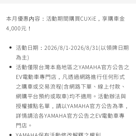
YZF-R3
NMAX
07
07
Y-
251~549
150
550+
本月優惠内容：活動期間購買CUXiE，享購車金
FORCE
FZ-X
AMT
4,000元！
2.0
150
550+
YZF-R15
AUGUR
150
活動日期：2026/8/1-2026/8/31(以領牌日期
150
150
MT-
MT-
為主)
RS NEO
03
15
活動僅限台灣本島地區之YAMAHA官方公告之
125
251~549
150
EV電動車專門店，凡透過網路進行任何形式
之購車或交易流程(含網路下單、線上付款、
網購平台預約或取車)均不適用。活動辦法與
授權據點名單，請以YAMAHA官方公告為準，
詳情請洽各YAMAHA官方公告之EV電動車專
門店。
YAMAHA保有活動修改解釋之權利