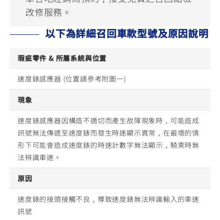
YZF-R3
NMAX
07
07
改修服務。
Y-
251~549
150
550+
以下為詳細召回車款型號及原因說明
FORCE
FZ-X
AMT
2.0
150
550+
瑕疵零件 & 所屬系統與位置
YZF-R15
AUGUR
150
150
150
速度錶感應器 (位置請參考附圖一)
MT-
MT-
現象
RS NEO
03
15
125
251~549
150
速度錶感應器因構造不適切而產生故障現象時，可能造成
訊號無法傳遞至速度錶而發生時速顯示異常，在最壞的情
形下可能會造成速度錶的時速計數字無法顯示，騎乘時無
法辨識車速。
原因
速度錶的接頭接觸不良，導致速度錶無法辨識輸入的車速
訊號