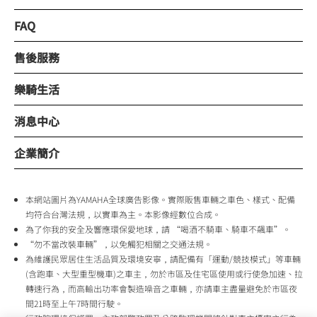
FAQ
售後服務
樂騎生活
消息中心
企業簡介
本網站圖片為YAMAHA全球廣告影像。實際販售車輛之車色、樣式、配備
均符合台灣法規，以實車為主。本影像經數位合成。
為了你我的安全及響應環保愛地球，請 “喝酒不騎車、騎車不飆車”。
“勿不當改裝車輛”，以免觸犯相關之交通法規。
為維護民眾居住生活品質及環境安寧，請配備有「運動/競技模式」等車輛
(含跑車、大型重型機車)之車主，勿於市區及住宅區使用或行使急加速、拉
轉速行為，而高輸出功率會製造噪音之車輛，亦請車主盡量避免於市區夜
間21時至上午7時間行駛。