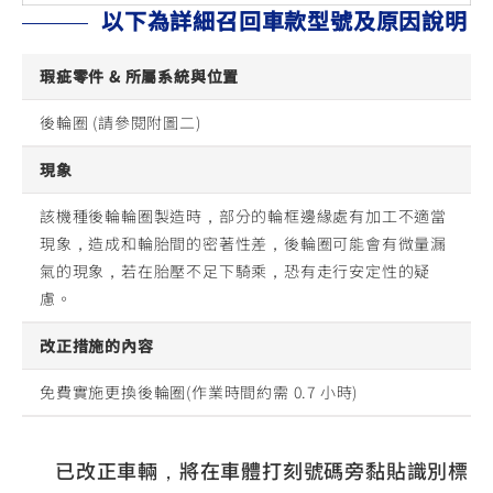
以下為詳細召回車款型號及原因說明
瑕疵零件 & 所屬系統與位置
後輪圈 (請參閱附圖二)
現象
該機種後輪輪圈製造時，部分的輪框邊緣處有加工不適當
現象，造成和輪胎間的密著性差，後輪圈可能會有微量漏
氣的現象，若在胎壓不足下騎乘，恐有走行安定性的疑
慮。
改正措施的內容
免費實施更換後輪圈(作業時間約需 0.7 小時)
已改正車輛，將在車體打刻號碼旁黏貼識別標