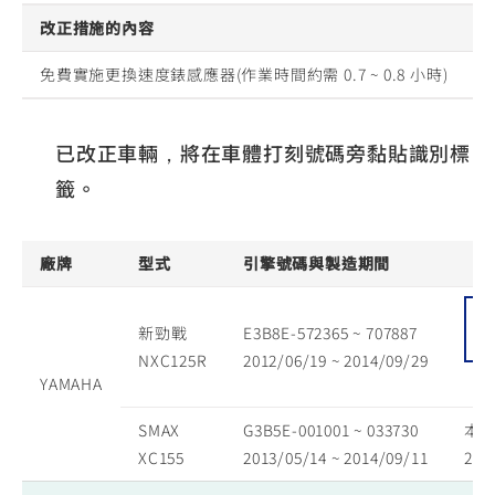
改正措施的內容
免費實施更換速度錶感應器(作業時間約需 0.7 ~ 0.8 小時)
已改正車輛，將在車體打刻號碼旁黏貼識別標
籤。
廠牌
型式
引擎號碼與製造期間
新勁戰
E3B8E-572365 ~ 707887
NXC125R
2012/06/19 ~ 2014/09/29
YAMAHA
SMAX
G3B5E-001001 ~ 033730
本
XC155
2013/05/14 ~ 2014/09/11
201