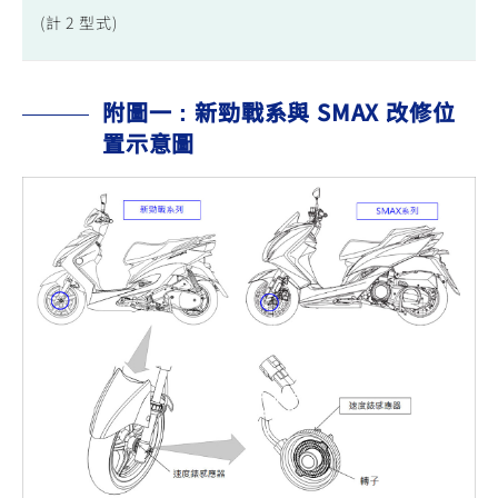
(計 2 型式)
2
附圖一：新勁戰系與 SMAX 改修位
置示意圖