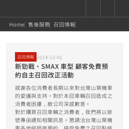
Home
售後服務
召回情報
CUXiE
追蹤愛車
依風格
依風格
依排氣量
依排氣量
2.5 kw
Super
Hyper
Sport
Premium
Sport
Fashion
Adventure
Family
2014-12-01
召回情報
Sport
Naked
Heritage
新勁戰、SMAX 車型 顧客免費預
YZF-R9
TMAX
CYGNUS
MT-
Limi
MT-
BW'S
XSR
AXIS
我的愛車
瀏覽紀錄
約自主召回改正活動
XR
09
09
700
Z /
550+
550+
125
125
Y-
Zii
150
550+
550+
感謝各位消費者長期以來對台灣山葉機車
AMT
125
的愛護與支持。對於本回車輛召回造成之
YZF-R7
XMAX
Vinoora
PW50
550+
消費者困擾，敝公司深感歉意。
CYGNUS
XSR
251~549
550+
125
50
對於購買召回車輛之消費者，我們將以掛
X
155
JOG
號專函通知相關訊息。懇請洽台灣山葉機
MT-
MT-
125
150
125
車各地經銷商預約，接受免費之召回點檢