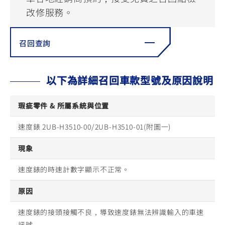
YZF-R3
NMAX
07
07
改修服務。
Y-
251~549
150
550+
FORCE
FZ-X
AMT
召回查詢
2.0
150
550+
YZF-R15
AUGUR
150
150
150
以下為詳細召回車款型號及原因說明
MT-
MT-
RS NEO
03
15
瑕疵零件 & 所屬系統與位置
125
251~549
150
速度錶 2UB-H3510-00/2UB-H3510-01(附圖一)
現象
速度錶的時速計數字顯示不正常。
原因
速度錶的接頭接觸不良，導致速度錶無法辨識輸入的車速
訊號