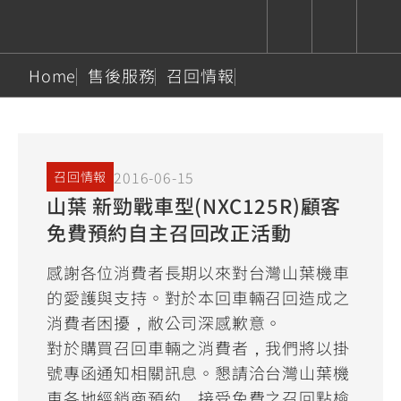
Home
售後服務
召回情報
CUXiE
追蹤愛車
依風格
依風格
依排氣量
依排氣量
2.5 kw
Super
Hyper
Sport
Premium
Sport
Fashion
Adventure
Family
2016-06-15
召回情報
Sport
Naked
Heritage
山葉 新勁戰車型(NXC125R)顧客
YZF-R9
TMAX
CYGNUS
MT-
Limi
MT-
BW'S
XSR
AXIS
我的愛車
瀏覽紀錄
免費預約自主召回改正活動
XR
09
09
700
Z /
550+
550+
125
125
Y-
Zii
150
550+
550+
感謝各位消費者長期以來對台灣山葉機車
AMT
125
的愛護與支持。對於本回車輛召回造成之
YZF-R7
XMAX
Vinoora
PW50
550+
消費者困擾，敝公司深感歉意。
CYGNUS
XSR
251~549
550+
125
50
對於購買召回車輛之消費者，我們將以掛
X
155
JOG
號專函通知相關訊息。懇請洽台灣山葉機
MT-
MT-
125
150
125
車各地經銷商預約，接受免費之召回點檢