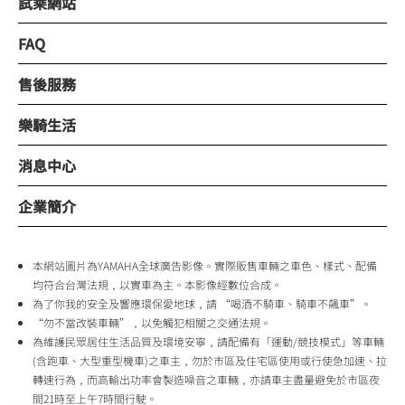
試乘網站
FAQ
售後服務
樂騎生活
消息中心
企業簡介
本網站圖片為YAMAHA全球廣告影像。實際販售車輛之車色、樣式、配備
均符合台灣法規，以實車為主。本影像經數位合成。
為了你我的安全及響應環保愛地球，請 “喝酒不騎車、騎車不飆車”。
“勿不當改裝車輛”，以免觸犯相關之交通法規。
為維護民眾居住生活品質及環境安寧，請配備有「運動/競技模式」等車輛
(含跑車、大型重型機車)之車主，勿於市區及住宅區使用或行使急加速、拉
轉速行為，而高輸出功率會製造噪音之車輛，亦請車主盡量避免於市區夜
間21時至上午7時間行駛。