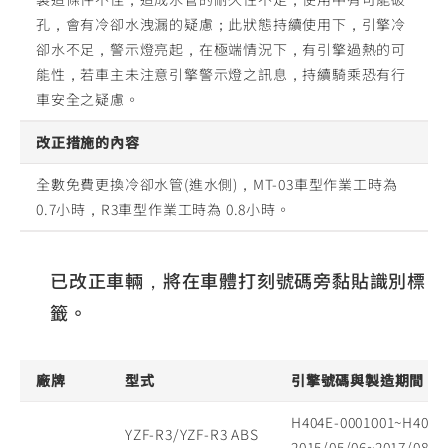
孔，會有冷卻水洩漏的疑慮；此狀態持續使用下，引擎冷
卻水不足，警示燈亮起，在極端情況下，有引擎過熱的可
能性，若車主未注意引擎警示燈之訊息，持續騎乘恐有行
車安全之疑慮。
改正措施的內容
全數免費更換冷卻水管(進水側)，MT-03車型作業工時為
0.7小時，R3車型作業工時為 0.8小時。
已改正車輛，將在車體打刻號碼旁黏貼識別標
籤。
廠牌
型式
引擎號碼與製造期間
H404E-0001001~H404E
YZF-R3/YZF-R3 ABS
2015/05/06~2017/08/1