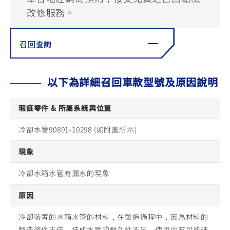
YZF-R3
NMAX
07
07
改修服務。
Y-
251~549
150
550+
FORCE
FZ-X
AMT
召回查詢
2.0
150
550+
YZF-R15
AUGUR
150
150
150
以下為詳細召回車款型號及原因說明
MT-
MT-
RS NEO
03
15
瑕疵零件 & 所屬系統與位置
125
251~549
150
冷卻水管90891-10298 (如附圖所示)
現象
冷卻水箱水管有漏水的現象
原因
冷卻裝置的水箱水管的材料，在製造過程中，因為材料的
製造條件不佳，造成水管的耐久性不足，使用中有可能破