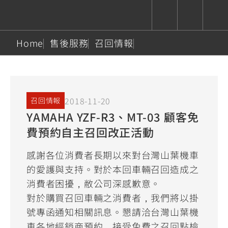
Home
售後服務
召回情報
CUXiE
追蹤愛車
依風格
依風格
依排氣量
依排氣量
2.5 kw
Super
Hyper
Sport
Premium
Sport
Fashion
Adventure
Family
2018-11-20
召回情報
Sport
Naked
Heritage
YAMAHA YZF-R3、MT-03 顧客免
YZF-R9
TMAX
CYGNUS
MT-
Limi
MT-
BW'S
XSR
AXIS
我的愛車
瀏覽紀錄
費預約自主召回改正活動
XR
09
09
700
Z /
550+
550+
125
125
Y-
Zii
150
550+
550+
感謝各位消費者長期以來對台灣山葉機車
AMT
125
的愛護與支持。對於本回車輛召回造成之
YZF-R7
XMAX
Vinoora
PW50
550+
消費者困擾，敝公司深感歉意。
CYGNUS
XSR
251~549
550+
125
50
對於購買召回車輛之消費者，我們將以掛
X
155
JOG
號專函通知相關訊息。懇請洽台灣山葉機
MT-
MT-
125
150
125
車各地經銷商預約，接受免費之召回點檢