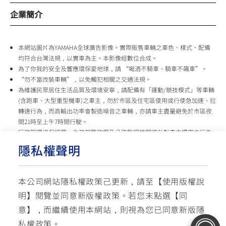
企業簡介
本網站圖片為YAMAHA全球廣告影像。實際販售車輛之車色、樣式、配備
均符合台灣法規，以實車為主。本影像經數位合成。
為了你我的安全及響應環保愛地球，請 “喝酒不騎車、騎車不飆車”。
“勿不當改裝車輛”，以免觸犯相關之交通法規。
為維護民眾居住生活品質及環境安寧，請配備有「運動/競技模式」等車輛
(含跑車、大型重型機車)之車主，勿於市區及住宅區使用或行使急加速、拉
轉速行為，而高輸出功率會製造噪音之車輛，亦請車主盡量避免於市區夜
間21時至上午7時間行駛。
行政院環境保護署、內政部警政署及公路監理機關將針對車主擾寧之行為
及製造噪音之車輛加強取締，以維護民眾生活安寧。
隱私權聲明
台灣山葉機車 關心您
本公司網站隱私權政策己更新，請至【
使用版權說
使用版權說明
隱私權政策
交通安全入口網
明
】閱覽並同意新版權政策。
若您末點選【同
✉ 聯繫客服
☏ 免付費客服專線: 0800-631-680
意】，而繼續使用本網站，則視為您已同意新版隱
每週一 ~ 五 08:00~12:10 / 13:00~16:40(國定假日與公司假日除外)
© YAMAHA MOTOR TAIWAN CO., LTD. All Rights Reserved.
私權政策。