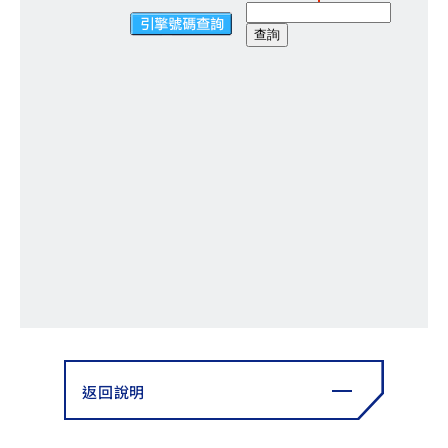
YZF-R3
NMAX
07
07
Y-
251~549
150
550+
FORCE
FZ-X
AMT
2.0
150
550+
YZF-R15
AUGUR
150
150
150
MT-
MT-
RS NEO
03
15
125
251~549
150
返回說明