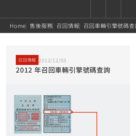
Home
售後服務
召回情報
召回車輛引擎號碼查
CUXiE
追蹤愛車
依風格
依風格
依排氣量
依排氣量
2.5 kw
Super
Hyper
Sport
Premium
Sport
Fashion
Adventure
Family
2012/12/03
召回情報
Sport
Naked
Heritage
2012 年召回車輛引擎號碼查詢
YZF-R9
TMAX
CYGNUS
MT-
Limi
MT-
BW'S
XSR
AXIS
我的愛車
瀏覽紀錄
XR
09
09
700
Z /
550+
550+
125
125
Y-
Zii
150
550+
550+
AMT
125
YZF-R7
XMAX
Vinoora
PW50
550+
CYGNUS
XSR
251~549
550+
125
50
X
155
JOG
MT-
MT-
125
150
125