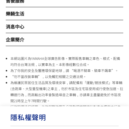
售後服務
樂騎生活
消息中心
企業簡介
本網站圖片為YAMAHA全球廣告影像。實際販售車輛之車色、樣式、配備
均符合台灣法規，以實車為主。本影像經數位合成。
為了你我的安全及響應環保愛地球，請 “喝酒不騎車、騎車不飆車”。
“勿不當改裝車輛”，以免觸犯相關之交通法規。
為維護民眾居住生活品質及環境安寧，請配備有「運動/競技模式」等車輛
(含跑車、大型重型機車)之車主，勿於市區及住宅區使用或行使急加速、拉
轉速行為，而高輸出功率會製造噪音之車輛，亦請車主盡量避免於市區夜
間21時至上午7時間行駛。
行政院環境保護署、內政部警政署及公路監理機關將針對車主擾寧之行為
及製造噪音之車輛加強取締，以維護民眾生活安寧。
隱私權聲明
台灣山葉機車 關心您