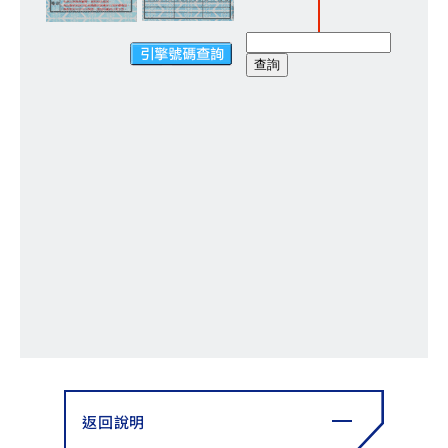
YZF-R3
NMAX
07
07
Y-
251~549
150
550+
FORCE
FZ-X
AMT
2.0
150
550+
YZF-R15
AUGUR
150
150
150
MT-
MT-
RS NEO
03
15
125
251~549
150
返回說明