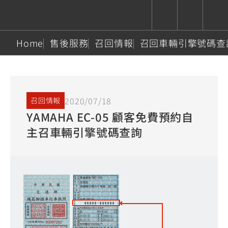
Home
售後服務
召回情報
召回車輛引擎號碼查
CUXiE
追蹤愛車
依風格
依風格
依排氣量
依排氣量
2.5 kw
Super
Hyper
Sport
Premium
Sport
Fashion
Adventure
Family
2020/07/18
召回情報
Sport
Naked
Heritage
YAMAHA EC-05 顧客免費預約自
YZF-R9
TMAX
CYGNUS
MT-
Limi
MT-
BW'S
XSR
AXIS
我的愛車
瀏覽紀錄
主召車輛引擎號碼查詢
XR
09
09
700
Z /
550+
550+
125
125
Y-
Zii
150
550+
550+
AMT
125
YZF-R7
XMAX
Vinoora
PW50
550+
CYGNUS
XSR
251~549
550+
125
50
X
155
JOG
MT-
MT-
125
150
125