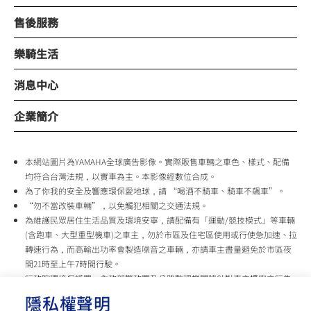
售後服務
樂騎生活
消息中心
企業簡介
本網站圖片為YAMAHA全球廣告影像。實際販售車輛之車色、樣式、配備
均符合台灣法規，以實車為主。本影像經數位合成。
為了你我的安全及響應環保愛地球，請 “喝酒不騎車、騎車不飆車”。
“勿不當改裝車輛”，以免觸犯相關之交通法規。
為維護民眾居住生活品質及環境安寧，請配備有「運動/競技模式」等車輛
(含跑車、大型重型機車)之車主，勿於市區及住宅區使用或行使急加速、拉
轉速行為，而高輸出功率會製造噪音之車輛，亦請車主盡量避免於市區夜
間21時至上午7時間行駛。
行政院環境保護署、內政部警政署及公路監理機關將針對車主擾寧之行為
及製造噪音之車輛加強取締，以維護民眾生活安寧。
隱私權聲明
台灣山葉機車 關心您