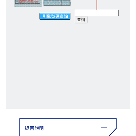
YZF-R3
NMAX
07
07
Y-
251~549
150
550+
FORCE
FZ-X
AMT
2.0
150
550+
YZF-R15
AUGUR
150
150
150
MT-
MT-
RS NEO
03
15
125
251~549
150
返回說明