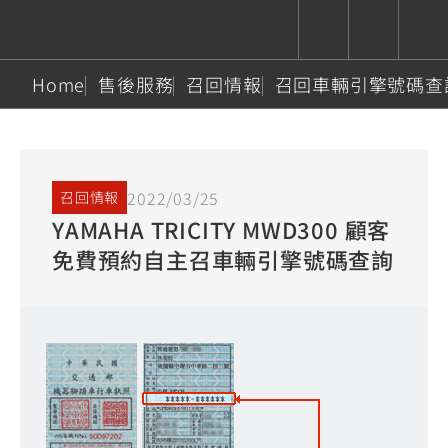
Home
售後服務
召回情報
召回車輛引擎號碼查
CUXiE
追蹤愛車
依風格
依風格
依排氣量
依排氣量
2.5 kw
Super
Hyper
Sport
Premium
Sport
Fashion
Adventure
Family
2022/03/25
召回情報
Sport
Naked
Heritage
YAMAHA TRICITY MWD300 顧客
YZF-R9
TMAX
CYGNUS
MT-
Limi
MT-
BW'S
XSR
AXIS
我的愛車
瀏覽紀錄
免費預約自主召車輛引擎號碼查詢
XR
09
09
700
Z /
550+
550+
125
125
Y-
Zii
150
550+
550+
AMT
125
YZF-R7
XMAX
Vinoora
PW50
550+
CYGNUS
XSR
251~549
550+
125
50
X
155
JOG
MT-
MT-
125
150
125