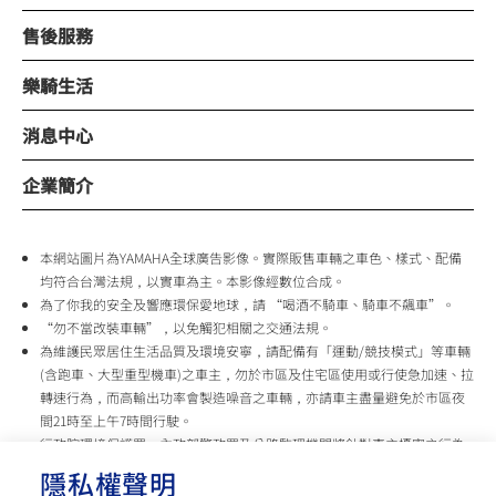
售後服務
樂騎生活
消息中心
企業簡介
本網站圖片為YAMAHA全球廣告影像。實際販售車輛之車色、樣式、配備
均符合台灣法規，以實車為主。本影像經數位合成。
為了你我的安全及響應環保愛地球，請 “喝酒不騎車、騎車不飆車”。
“勿不當改裝車輛”，以免觸犯相關之交通法規。
為維護民眾居住生活品質及環境安寧，請配備有「運動/競技模式」等車輛
(含跑車、大型重型機車)之車主，勿於市區及住宅區使用或行使急加速、拉
轉速行為，而高輸出功率會製造噪音之車輛，亦請車主盡量避免於市區夜
間21時至上午7時間行駛。
行政院環境保護署、內政部警政署及公路監理機關將針對車主擾寧之行為
及製造噪音之車輛加強取締，以維護民眾生活安寧。
隱私權聲明
台灣山葉機車 關心您