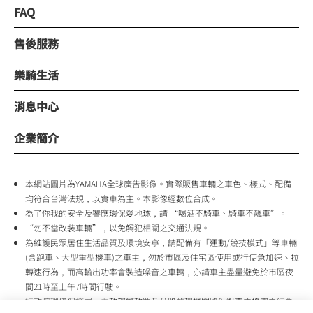
FAQ
售後服務
樂騎生活
消息中心
企業簡介
本網站圖片為YAMAHA全球廣告影像。實際販售車輛之車色、樣式、配備
均符合台灣法規，以實車為主。本影像經數位合成。
為了你我的安全及響應環保愛地球，請 “喝酒不騎車、騎車不飆車”。
“勿不當改裝車輛”，以免觸犯相關之交通法規。
為維護民眾居住生活品質及環境安寧，請配備有「運動/競技模式」等車輛
(含跑車、大型重型機車)之車主，勿於市區及住宅區使用或行使急加速、拉
轉速行為，而高輸出功率會製造噪音之車輛，亦請車主盡量避免於市區夜
間21時至上午7時間行駛。
行政院環境保護署、內政部警政署及公路監理機關將針對車主擾寧之行為