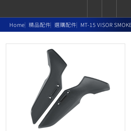
Home
精品配件
選購配件
MT-15 VISOR SMO
CUXiE
追蹤愛車
依風格
依風格
依排氣量
依排氣量
2.5 kw
Super
Hyper
Sport
Premium
Sport
Fashion
Adventure
Family
Sport
Naked
Heritage
YZF-R9
TMAX
CYGNUS
MT-
Limi
MT-
BW'S
XSR
AXIS
我的愛車
瀏覽紀錄
XR
09
09
700
Z /
550+
550+
125
125
Y-
Zii
150
550+
550+
AMT
125
YZF-R7
XMAX
Vinoora
PW50
550+
CYGNUS
XSR
251~549
550+
125
50
X
155
JOG
MT-
MT-
125
150
125