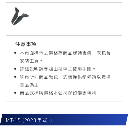
YZF-R3
NMAX
07
07
Y-
251~549
150
550+
FORCE
FZ-X
AMT
2.0
150
550+
YZF-R15
AUGUR
150
注意事項
150
150
MT-
MT-
本頁面標示之價格為商品建議售價，未包含
RS NEO
03
15
安裝工資。
詳細說明請參照山葉車主使用手冊。
125
251~549
150
網頁所列商品顏色、式樣僅供參考請以賣場
實品為主
商品式樣與價格本公司保留變更權利
MT-15 (2023年式~)