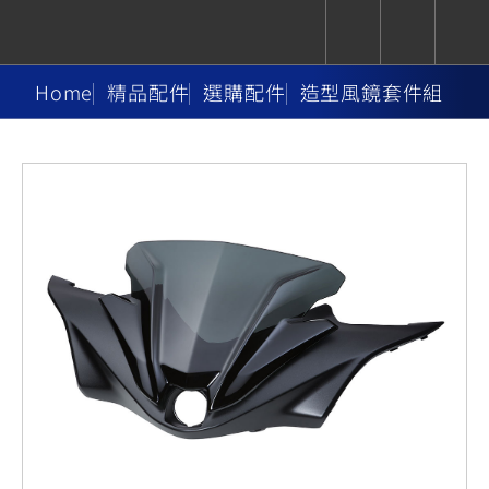
Home
精品配件
選購配件
造型風鏡套件組
CUXiE
追蹤愛車
依風格
依風格
依排氣量
依排氣量
2.5 kw
Super
Hyper
Sport
Premium
Sport
Fashion
Adventure
Family
Sport
Naked
Heritage
YZF-R9
TMAX
CYGNUS
MT-
Limi
MT-
BW'S
XSR
AXIS
我的愛車
瀏覽紀錄
XR
09
09
700
Z /
550+
550+
125
125
Y-
Zii
150
550+
550+
AMT
125
YZF-R7
XMAX
Vinoora
PW50
550+
CYGNUS
XSR
251~549
550+
125
50
X
155
JOG
MT-
MT-
125
150
125