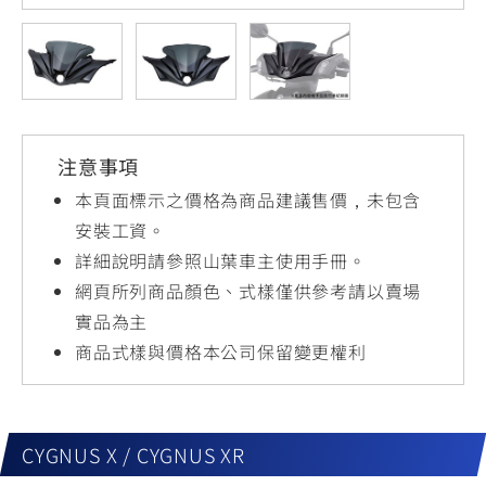
YZF-R3
NMAX
07
07
Y-
251~549
150
550+
FORCE
FZ-X
AMT
2.0
150
550+
YZF-R15
AUGUR
150
注意事項
150
150
MT-
MT-
本頁面標示之價格為商品建議售價，未包含
RS NEO
03
15
安裝工資。
詳細說明請參照山葉車主使用手冊。
125
251~549
150
網頁所列商品顏色、式樣僅供參考請以賣場
實品為主
商品式樣與價格本公司保留變更權利
CYGNUS X / CYGNUS XR