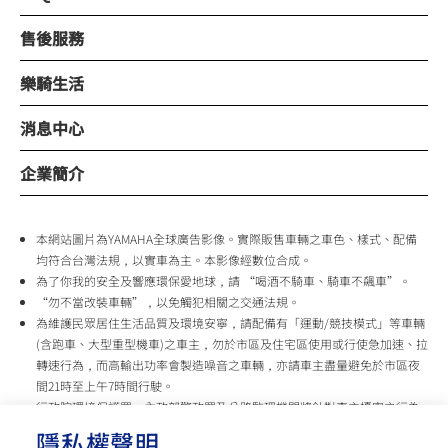
售後服務
樂騎生活
消息中心
企業簡介
本網站圖片為YAMAHA全球廣告影像。實際販售車輛之車色、樣式、配備
均符合台灣法規，以實車為主。本影像經數位合成。
為了你我的安全及響應環保愛地球，請 “喝酒不騎車、騎車不飆車”。
“勿不當改裝車輛”，以免觸犯相關之交通法規。
為維護民眾居住生活品質及環境安寧，請配備有「運動/競技模式」等車輛
(含跑車、大型重型機車)之車主，勿於市區及住宅區使用或行使急加速、拉
轉速行為，而高輸出功率會製造噪音之車輛，亦請車主盡量避免於市區夜
間21時至上午7時間行駛。
行政院環境保護署、內政部警政署及公路監理機關將針對車主擾寧之行為
及製造噪音之車輛加強取締，以維護民眾生活安寧。
隱私權聲明