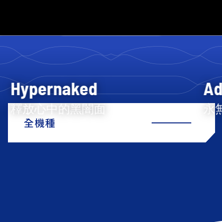
Hypernaked
Ad
釋放心中的黑闇面
永
全機種