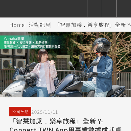
Home
活動訊息
「智慧加乘．樂享旅程」全新 Y-C
CUXiE
追蹤愛車
依風格
依風格
依排氣量
依排氣量
2.5 kw
Super
Hyper
Sport
Premium
Sport
Fashion
Adventure
Family
Sport
Naked
Heritage
YZF-R9
TMAX
CYGNUS
MT-
Limi
MT-
BW'S
XSR
AXIS
我的愛車
瀏覽紀錄
XR
09
09
700
Z /
550+
550+
125
125
Y-
Zii
150
550+
550+
AMT
125
YZF-R7
XMAX
Vinoora
PW50
550+
CYGNUS
XSR
2025/11/11
公司訊息
251~549
550+
125
50
X
155
JOG
「智慧加乘．樂享旅程」全新 Y-
MT-
MT-
Connect TWN App用專業數據成就卓
125
150
125