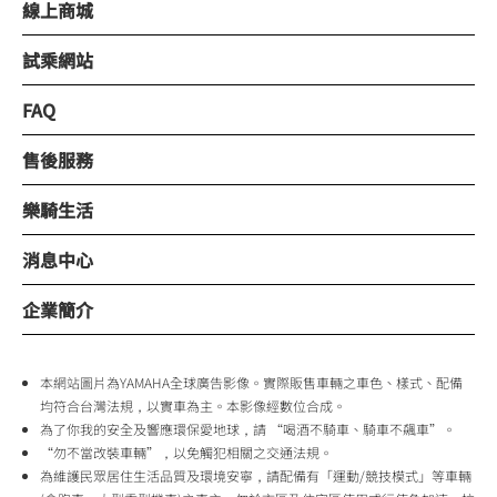
線上商城
試乘網站
FAQ
售後服務
樂騎生活
消息中心
企業簡介
本網站圖片為YAMAHA全球廣告影像。實際販售車輛之車色、樣式、配備
均符合台灣法規，以實車為主。本影像經數位合成。
為了你我的安全及響應環保愛地球，請 “喝酒不騎車、騎車不飆車”。
“勿不當改裝車輛”，以免觸犯相關之交通法規。
為維護民眾居住生活品質及環境安寧，請配備有「運動/競技模式」等車輛