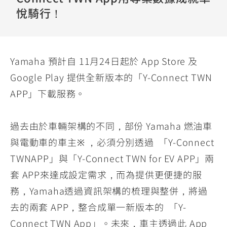
YZF-R3
NMAX
07
07
悅騎行！
Y-
251~549
150
550+
FORCE
FZ-X
AMT
2.0
150
550+
Yamaha 預計自 11月24日起於 App Store 及
YZF-R15
AUGUR
150
Google Play 提供全新版本的「Y-Connect TWN
150
150
MT-
MT-
APP」下載服務。
RS NEO
03
15
125
251~549
150
過去由於車輛架構的不同，部份 Yamaha 燃油車
與電動車的車主※ ，必須分別透過 「Y-Connect
TWNAPP」與「Y-Connect TWN for EV APP」兩
套 APP來達成設定需求，而為提供更便捷的服
務，Yamaha透過資訊架構的梳理與整併，將過
去的兩套 APP，整合成單一新版本的 「Y-
Connect TWN App」。未來，車主透過此 App